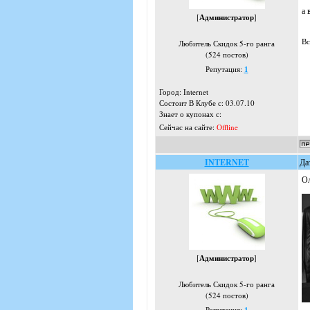
а 
[
Администратор
]
Вс
Любитель Скидок 5-го ранга
(524 постов)
Репутация:
1
Город: Internet
Состоит В Клубе с: 03.07.10
Знает о купонах с:
Сейчас на сайте:
Offline
INTERNET
Да
Ол
[
Администратор
]
Любитель Скидок 5-го ранга
(524 постов)
Репутация: