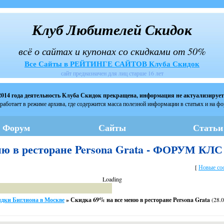
Клуб Любителей Скидок
всё о сайтах и купонах со скидками от 50%
Все Сайты в РЕЙТИНГЕ САЙТОВ Клуба Скидок
сайт предназначен для лиц старше 16 лет
2014 года деятельность Клуба Скидок прекращена, информация не актуализирует
работает в режиме архива, где содержится масса полезной информации в статьях и на ф
Форум
Сайты
Статьи
ню в ресторане Persona Grata - ФОРУМ КЛС
[
Новые со
Loading
дки Биглиона в Москве
»
Скидка 69% на все меню в ресторане Persona Grata
(28.0