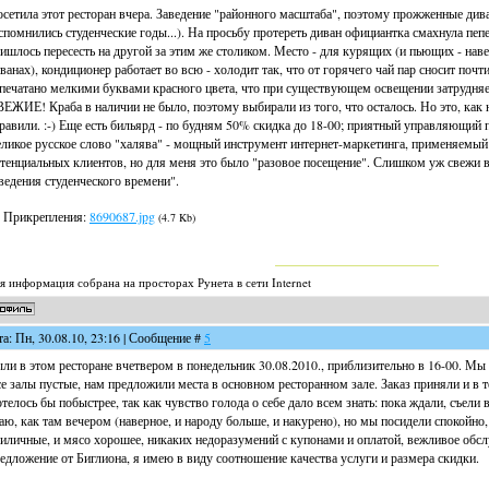
сетила этот ресторан вчера. Заведение "районного масштаба", поэтому прожженные дива
спомнились студенческие годы...). На просьбу протереть диван официантка смахнула пепе
ишлось пересесть на другой за этим же столиком. Место - для курящих (и пьющих - наве
ванах), кондиционер работает во всю - холодит так, что от горячего чай пар сносит поч
печатано мелкими буквами красного цвета, что при существующем освещении затрудняе
ЕЖИЕ! Краба в наличии не было, поэтому выбирали из того, что осталось. Но это, как н
равили. :-) Еще есть бильярд - по будням 50% скидка до 18-00; приятный управляющий 
ликое русское слово "халява" - мощный инструмент интернет-маркетинга, применяемый
тенциальных клиентов, но для меня это было "разовое посещение". Слишком уж свежи 
ведения студенческого времени".
Прикрепления:
8690687.jpg
(4.7 Kb)
я информация собрана на просторах Рунета в сети Internet
та: Пн, 30.08.10, 23:16 | Сообщение #
5
ли в этом ресторане вчетвером в понедельник 30.08.2010., приблизительно в 16-00. Мы
е залы пустые, нам предложили места в основном ресторанном зале. Заказ приняли и в 
телось бы побыстрее, так как чувство голода о себе дало всем знать: пока ждали, съели 
аю, как там вечером (наверное, и народу больше, и накурено), но мы посидели спокойно
иличные, и мясо хорошее, никаких недоразумений с купонами и оплатой, вежливое обсл
едложение от Биглиона, я имею в виду соотношение качества услуги и размера скидки.