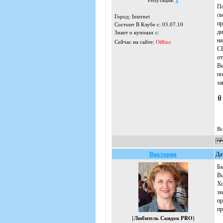
1
По
(в
Город: Internet
пр
Состоит В Клубе с: 03.07.10
ди
Знает о купонах с:
на
Сейчас на сайте:
Offline
СВ
от
Ве
по
за
Вс
Виктория
Да
Бы
Вс
Хо
зн
пр
пр
[
Любитель Скидок PRO
]