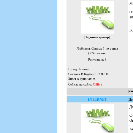
Ма
От
10
Вс
[
Администратор
]
Любитель Скидок 5-го ранга
(524 постов)
Репутация:
1
Город: Internet
Состоит В Клубе с: 03.07.10
Знает о купонах с:
Сейчас на сайте:
Offline
INTERNET
Да
Дм
Сч
Ок
Ан