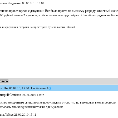
твей Чадушкин 05.06.2010 13:02
лично провел время с девушкой! Все было просто по высшему разряду, отличный и оче
00 рублей свыше 2 купонов, и обязательно еще туда пойдем! Спасибо сотрудникам Бигли
я информация собрана на просторах Рунета в сети Internet
та: Пн, 05.07.10, 15:30 | Сообщение #
3
итрий Семёнов 06.06.2010 13:32
итаю конкретным свинством не предупредить о том, что по выходным вход в ресторан
азалось, что вход платный только для мужчин!
на Лейтес 21.06.2010 15:11