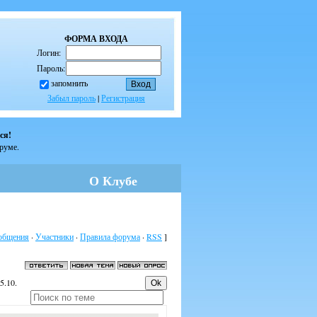
ФОРМА ВХОДА
Логин:
Пароль:
запомнить
Забыл пароль
|
Регистрация
ся!
оруме.
О Клубе
общения
·
Участники
·
Правила форума
·
RSS
]
5.10.