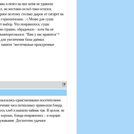
ны и пепел на них меня не удивили
л, но местами он всё-таки остался,
рное поэтому столько дырок от сигарет на
ти горизонтально. :-) Меню для суши
т выбор. Что понравилось: суши
и странно, обрадовало - хотя бы не
поинтересовался: "Вам у нас нравится"?
 для увеличения базы данных
в памяти "местечковые прокуренные
 оказались единственными посетителями.
течение часа потихоньку приносили блюда.
весь хлеб и выпили чайник чая. В целом, не
, хорошо, блюда понравились – и порции
уживание. Достаточно удачное