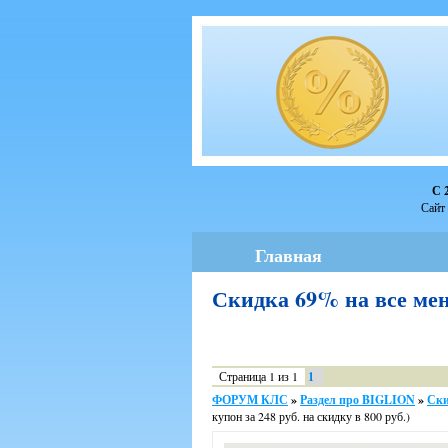
С 
Сайт 
Главная
Скидка 69% на все ме
Страница
1
из
1
1
ФОРУМ КЛС
»
Раздел про BIGLION
»
Ски
купон за 248 руб. на скидку в 800 руб.)