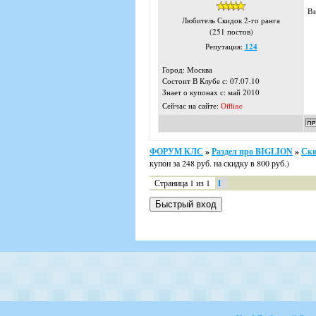
Вз
Любитель Скидок 2-го ранга
(251 постов)
Репутация:
124
Город: Москва
Состоит В Клубе с: 07.07.10
Знает о купонах с: май 2010
Сейчас на сайте:
Offline
ФОРУМ КЛС
»
Раздел про BIGLION
»
Ски
купон за 248 руб. на скидку в 800 руб.)
Страница
1
из
1
1