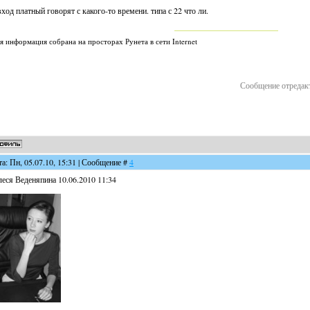
вход платный говорят с какого-то времени. типа с 22 что ли.
я информация собрана на просторах Рунета в сети Internet
Сообщение отредак
та: Пн, 05.07.10, 15:31 | Сообщение #
4
еся Веденяпина 10.06.2010 11:34