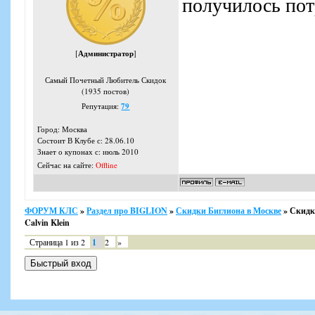
получилось пот
[
Администратор
]
Самый Почетный Любитель Скидок
(1935 постов)
Репутация:
79
Город: Москва
Состоит В Клубе с: 28.06.10
Знает о купонах с: июль 2010
Сейчас на сайте:
Offline
ФОРУМ КЛС
»
Раздел про BIGLION
»
Скидки Биглиона в Москве
»
Скидк
Calvin Klein
Страница
1
из
2
1
2
»