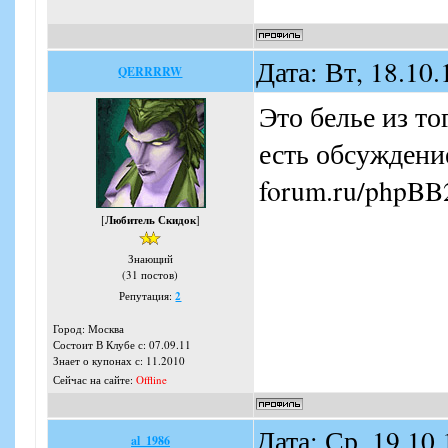
Дата: Вт, 18.10
QERRRRW
Это белье из то
есть обсуждение
forum.ru/phpBB2
[
Любитель Скидок
]
Знающий
(31 постов)
Репутация:
2
Город: Москва
Состоит В Клубе с: 07.09.11
Знает о купонах с: 11.2010
Сейчас на сайте:
Offline
Дата: Ср, 19.10
al_1986