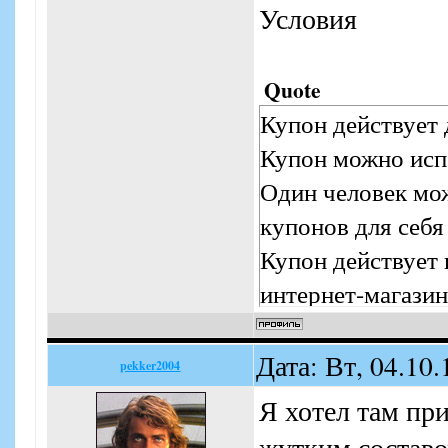
Условия
Quote
Купон действует 
Купон можно испо
Один человек мо
купонов для себя
Купон действует 
интернет-магазин
По купону можно
вида из категори
Дата: Вт, 04.10
pekker2004
При покупки бель
Я хотел там при
оплачивается ку
жутким составо