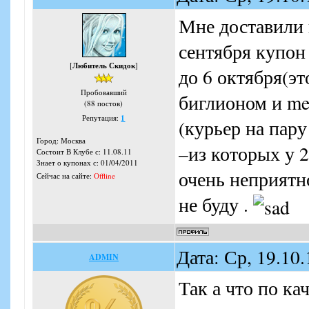
Мне доставили 
сентября купон
[
Любитель Скидок
]
до 6 октября(эт
Пробовавший
биглионом и me
(88 постов)
Репутация:
1
(курьер на пар
Город: Москва
–из которых у 2
Состоит В Клубе с: 11.08.11
Знает о купонах с: 01/04/2011
очень неприятн
Сейчас на сайте:
Offline
не буду .
Дата: Ср, 19.10
ADMIN
Так а что по ка