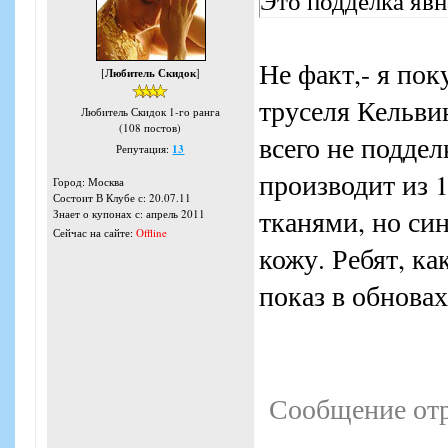
Это подделка явн
Не факт,- я по
[
Любитель Скидок
]
труселя Кельвин
Любитель Скидок 1-го ранга
(108 постов)
всего не поддел
Репутация:
13
производит из 
Город: Москва
Состоит В Клубе с: 20.07.11
тканями, но си
Знает о купонах с: апрель 2011
Сейчас на сайте:
Offline
кожу. Ребят, к
показ в обнова
Сообщение от