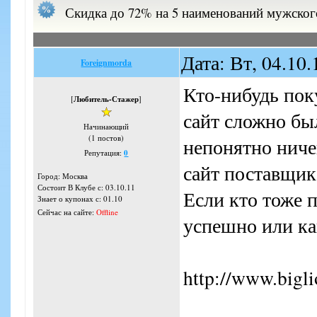
Скидка до 72% на 5 наименований мужского 
Дата: Вт, 04.10
Foreignmorda
Кто-нибудь пок
[
Любитель-Стажер
]
сайт сложно бы
Начинающий
(1 постов)
непонятно ничег
Репутация:
0
сайт поставщик
Город: Москва
Состоит В Клубе с: 03.10.11
Если кто тоже п
Знает о купонах с: 01.10
Сейчас на сайте:
Offline
успешно или ка
http://www.bigl