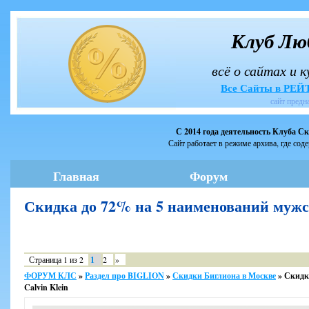
Клуб Лю
всё о сайтах и 
Все Сайты в РЕ
сайт предн
С 2014 года деятельность Клуба С
Сайт работает в режиме архива, где сод
Главная
Форум
Скидка до 72% на 5 наименований мужс
Страница
1
из
2
1
2
»
ФОРУМ КЛС
»
Раздел про BIGLION
»
Скидки Биглиона в Москве
»
Скидк
Calvin Klein