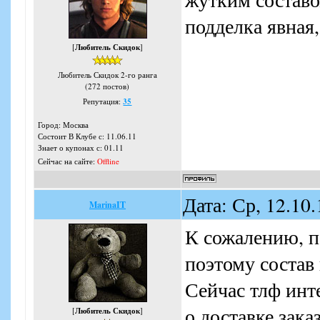
Купон дает право
подделка явная
скидкой 70% в ин
[
Любитель Скидок
]
Белье обмену и в
Любитель Скидок 2-го ранга
При оформлении з
(272 постов)
купона в корзине
Репутация:
35
Город: Москва
Заказ можно забр
Состоит В Клубе с: 11.06.11
Знает о купонах с: 01.11
курьером.
Сейчас на сайте:
Offline
Стоимость доста
Дата: Ср, 12.10
осуществляется в
MarinaIT
К сожалению, п
поэтому состав 
Сейчас тлф инте
о доставке зака
[
Любитель Скидок
]