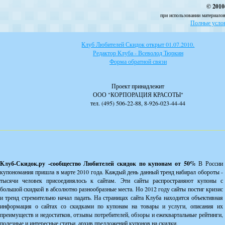
© 2010
при использовании материалов
Полные услов
Клуб Любителей Скидок открыт 01.07.2010.
Редактор Клуба - Всеволод Тюркин
Форма обратной связи
Проект принадлежит
ООО "КОРПОРАЦИЯ КРАСОТЫ"
тел. (495) 506-22-88, 8-926-023-44-44
Клуб-Скидок.ру -сообщество Любителей скидок по купонам от 50%
В России
купономания пришла в марте 2010 года. Каждый день данный тренд набирал обороты -
тысячи человек присоединялось к сайтам. Эти сайты распространяют купоны с
большой скидкой в абсолютно разнообразные места. Но 2012 году сайты постиг кризис
и тренд стремительно начал падать. На страницах сайта Клуба находится объективная
информация о сайтах со скидками по купонам на товары и услуги, описания их
преимуществ и недостатков, отзывы потребителей, обзоры и ежеквартальные рейтинги,
полезные и интересные статьи, архив предложений купонов на скидки.