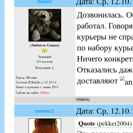
Дата: Ср, 12.10
MarinaIT
Дозвонилась. О
работал. Говоря
курьеры не спр
по набору курье
[
Любитель Скидок
]
Ничего конкретн
Знающий
(43 постов)
Отказались даже
Репутация:
4
доставляют
Город: Москва
Состоит В Клубе с: 12.10.11
Знает о купонах с: июнь 2011
Сейчас на сайте:
Offline
Дата: Ср, 12.10
mumuka-17
Quote
(
pekker2004
)