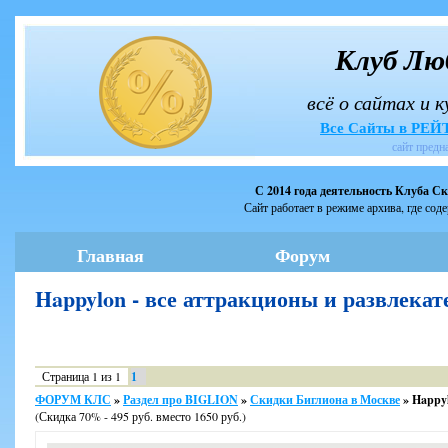
Клуб Лю
всё о сайтах и 
Все Сайты в РЕ
сайт предн
С 2014 года деятельность Клуба С
Сайт работает в режиме архива, где сод
Главная
Форум
Happylon - все аттракционы и развлек
Страница
1
из
1
1
ФОРУМ КЛС
»
Раздел про BIGLION
»
Скидки Биглиона в Москве
»
Happyl
(Скидка 70% - 495 руб. вместо 1650 руб.)