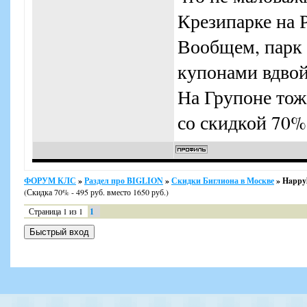
Крезипарке на Р
Вообщем, парк о
купонами вдвой
На Групоне тоже
со скидкой 70%
ФОРУМ КЛС
»
Раздел про BIGLION
»
Скидки Биглиона в Москве
»
Happyl
(Скидка 70% - 495 руб. вместо 1650 руб.)
Страница
1
из
1
1