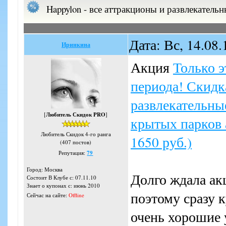
Happylon - все аттракционы и развлекатель
Дата: Вс, 14.08
Иринкина
Акция
Только э
периода! Скидк
развлекательны
[
Любитель Скидок PRO
]
крытых парков 
Любитель Скидок 4-го ранга
1650 руб.)
(407 постов)
Репутация:
79
Город: Москва
Долго ждала ак
Состоит В Клубе с: 07.11.10
Знает о купонах с: июнь 2010
поэтому сразу 
Сейчас на сайте:
Offline
очень хорошие 