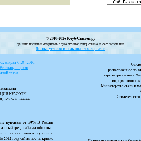
© 2010-2026 Клуб-Скидок.ру
при использовании материалов Клуба активная гипер-ссылка на сайт обязательна
Полные условия использования материалов
к открыт 01.07.2010.
Сетев
 Всеволод Тюркин
расположенное по ад
тной связи
зарегистрировано в Фе
информационных 
Министерства связи и м
инадлежит
ЦИЯ КРАСОТЫ"
Свидетельство 
88, 8-926-023-44-44
 по купонам от 50%
В России
 данный тренд набирал обороты -
айты распространяют купоны с
о 2012 году сайты постиг кризис
На правах рекламы:
This feature 