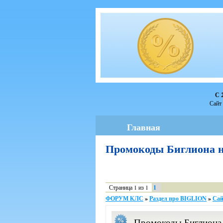
С 
Сайт 
Главная
Промокоды Биглиона 
Страница
1
из
1
1
ФОРУМ КЛС
»
Раздел про BIGLION
»
Сай
Промокоды Биглиона 