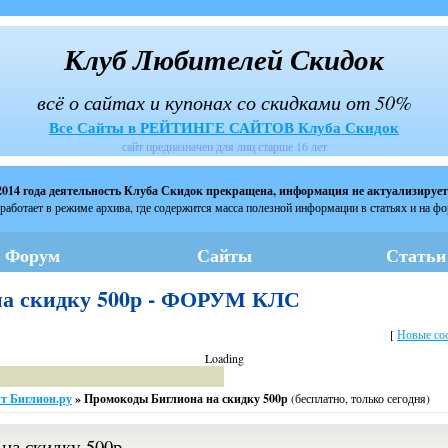
Клуб Любителей Скидок
всё о сайтах и купонах со скидками от 50%
Все Сайты в РЕЙТИНГЕ САЙТОВ Клуба Скидок
сайт предназначен для лиц старше 16 лет
2014 года деятельность Клуба Скидок прекращена, информация не актуализирует
работает в режиме архива, где содержится масса полезной информации в статьях и на ф
Форум
Сайты
Статьи
на скидку 500р - ФОРУМ КЛС
[
Новые со
Loading
т Биглион.ру
»
Промокоды Биглиона на скидку 500р
(бесплатно, только сегодня)
на скидку 500р