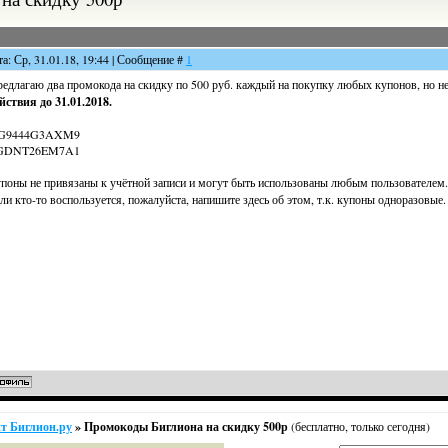
та: Ср, 31.01.18, 19:44 | Сообщение #
1
едлагаю два промокода на скидку по 500 руб. каждый на покупку любых купонов, но н
йствия до 31.01.2018.
G9444G3AXM9
GDNT26EM7A1
поны не привязаны к учётной записи и могут быть использованы любым пользователем.
ли кто-то воспользуется, пожалуйста, напишите здесь об этом, т.к. купоны одноразовые.
т Биглион.ру
»
Промокоды Биглиона на скидку 500р
(бесплатно, только сегодня)