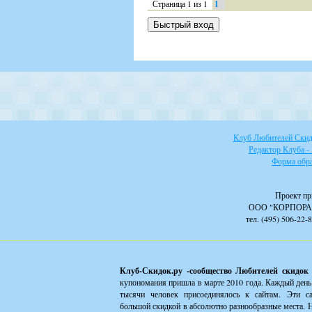
Страница
1
из
1
1
Клуб Любителей Скидо
Редактор Клуба -
Форма обра
Проект пр
ООО "КОРПОРА
тел. (495) 506-22-
Клуб-Скидок.ру -сообщество Любителей скидок
купономания пришла в марте 2010 года. Каждый день
тысячи человек присоединялось к сайтам. Эти с
большой скидкой в абсолютно разнообразные места. Н