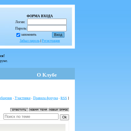
ФОРМА ВХОДА
Логин:
Пароль:
запомнить
Забыл пароль
|
Регистрация
ся!
оруме.
О Клубе
общения
·
Участники
·
Правила форума
·
RSS
]