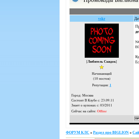
vskr
Да
Пр
де
N
E
Ку
[
Любитель Скидок
]
Ес
Начинающий
(10 постов)
Репутация:
1
Город: Москва
Состоит В Клубе с: 23.09.11
Знает о купонах с: 03/2011
Сейчас на сайте:
Offline
ФОРУМ КЛС
»
Раздел про BIGLION
»
Сай