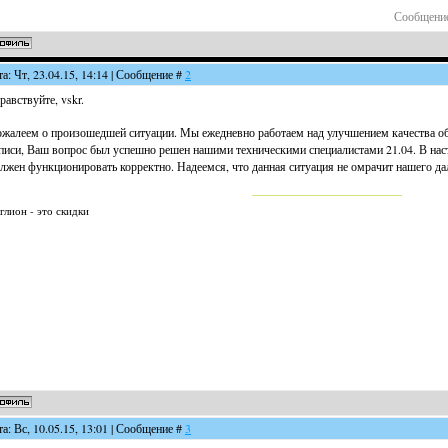
Сообщение
та: Чт, 23.04.15, 14:14 | Сообщение #
2
равствуйте, vskr.
жалеем о произошедшей ситуации. Мы ежедневно работаем над улучшением качества о
писи, Ваш вопрос был успешно решен нашими техническими специалистами 21.04. В н
лжен функционировать корректно. Надеемся, что данная ситуация не омрачит нашего да
глион - это скидки
та: Вс, 10.05.15, 13:01 | Сообщение #
3