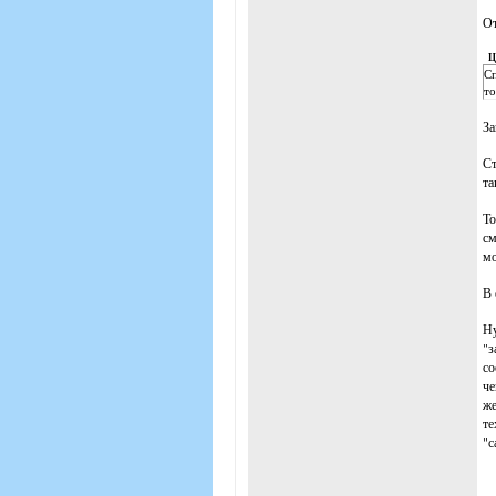
От
Ц
Сп
то
За
Ст
та
То
см
мо
В 
Ну
"з
со
че
же
те
"с