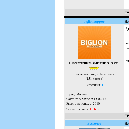
biglionsupport
Да
Зд
Со
за
до
Би
[
Представитель скидочного сайта
]
Любитель Скидок 1-го ранга
(151 постов)
Репутация:
1
Город: Москва
Состоит В Клубе с: 15.02.12
Знает о купонах с: 2010
Сейчас на сайте:
Offline
Всеволод
Да