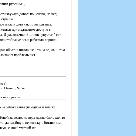
гучим русским".)
сти звучало довольно нелепо, но ведь
 странно.
е писали хоть как-то напрягаясь.
ужаться при медленном доступе в
а. И уж конечно, Биглион "упустил" тот
пно отображалось и работало хорошо.
 раз обратил внимание, что на одном и том
сью таких проблемы нет.
ера).
e Chrome, Safari.
ся некорректно.
 на работу сайта (на одном и том же
ётной записью, но ведь нужно было как-то
оста, дальнейшую переписку с Биглионом
лемы с моей учёткой на: