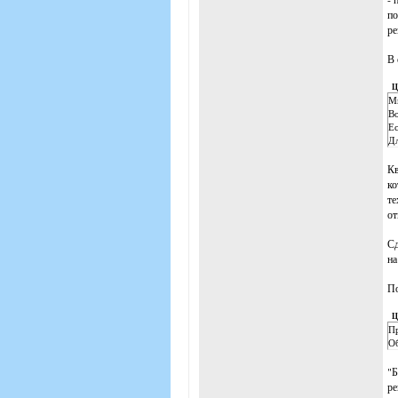
по
ре
В 
Ц
Мы
Во
Ес
Дл
Кв
ко
те
от
Сд
на
По
Ц
Пр
Об
"Б
ре