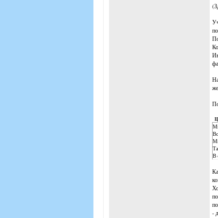
(З
Уч
по
По
Ко
Ин
фа
На
же
По
Ц
Мы
Во
Мы
Та
В 
Ка
ко
Хо
по
по
- 