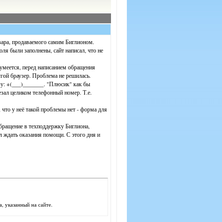
овара, продаваемого самим Биглионом.
ля были заполнены, сайт написал, что не
зумеется, перед написанием обращения
гой браузер. Проблема не решилась.
у: +(___)_______. "Плюсик" как бы
лезал целиком телефонный номер. Т.е.
что у неё такой проблемы нет - форма для
обращение в техподдержку Биглиона,
 ждать оказания помощи. С этого дня и
, указанный на сайте.