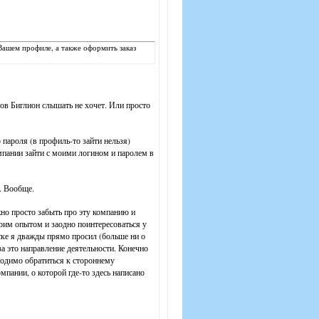
ашем профиле, а также оформить заказ
дов Биглион слышать не хочет. Или просто
пароля (в профиль-то зайти нельзя)
мпании зайти с моими логином и паролем в
. Вообще.
жно просто забыть про эту компанию и
воим опытом и заодно поинтересоваться у
иске я дважды прямо просил (больше ни о
а это направление деятельности. Конечно
ходимо обратиться к стороннему
мпании, о которой где-то здесь написано