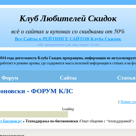
Клуб Любителей Скидок
всё о сайтах и купонах со скидками от 50%
Все Сайты в РЕЙТИНГЕ САЙТОВ Клуба Скидок
сайт предназначен для лиц старше 16 лет
2014 года деятельность Клуба Скидок прекращена, информация не актуализирует
работает в режиме архива, где содержится масса полезной информации в статьях и на ф
Форум
Сайты
Статьи
лионовски - ФОРУМ КЛС
[
Новые со
Loading
т Биглион.ру
»
Техподдержка по-биглионовски
(Опыт общения с "техподдержкой")
лионовски