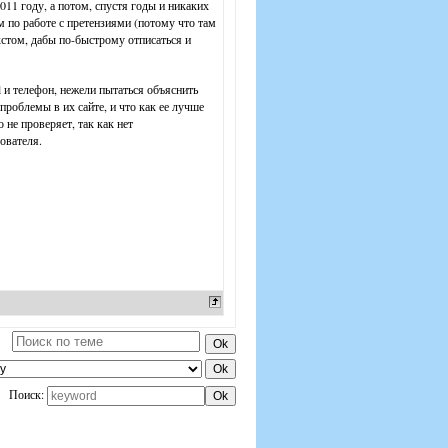
011 году, а потом, спустя годы и никаких
 по работе с претензиями (потому что там
кстом, дабы по-быстрому отписаться и
l и телефон, нежели пытаться объяснить
роблемы в их сайте, и что как ее лучше
не проверяет, так как нет
ователя.
Поиск: