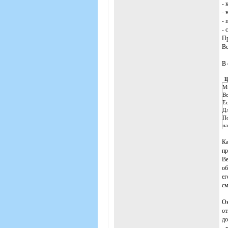
- 
- 
- 
- 
Пр
Вс
В 
Ц
Мы
Во
Ес
Дл
По
на
Ка
пр
Ве
об
ег
см
Ок
от
до
- 