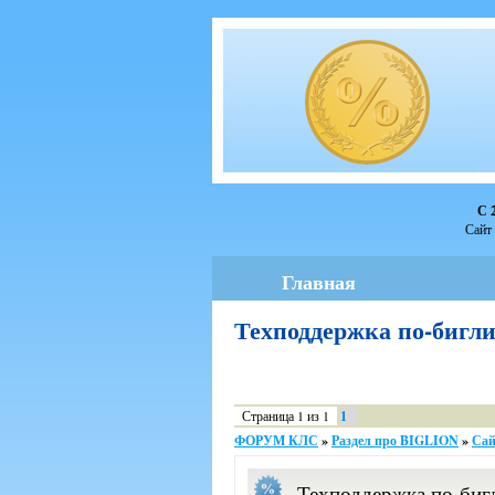
С 
Сайт 
Главная
Техподдержка по-биг
Страница
1
из
1
1
ФОРУМ КЛС
»
Раздел про BIGLION
»
Сай
Техподдержка по-биг