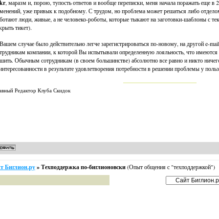
kr
, маразм и, порою, тупость ответов и вообще переписки, меня начала поражать еще в 2
менений, уже привык к подобному. С трудом, но проблема может решаться либо отделом
ботают люди, живые, а не человеко-роботы, которые тыкают на заготовки-шаблоны с те
крыть тикет).
Вашем случае было действительно легче зарегистрироваться по-новому, на другой e-mai
трудникам компании, к которой Вы испытывали определенную лояльность, что имеются п
шить. Обычным сотрудникам (в своем большинстве) абсолютно все равно и никто ничего 
интересованности в результате удовлетворения потребности в решении проблемы у польз
авный Редактор Клуба Скидок
т Биглион.ру
»
Техподдержка по-биглионовски
(Опыт общения с "техподдержкой")