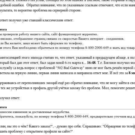
добной ошибки. Обратил внимание, что по указанным ссылкам отмечают, что если мани
зультата, то вероятно проблема на серверной стороне.
ответ получил уже ставший классическим ответ:
итата
 проверили работу нашего сайта, сайт функционирует корректно.
зможно, отображение страниц связано со скоростью Вашего интернет - соединения.
ли Вы желаете, заказ может быть оформлен по телефону.
я этого Вам необходимо обратиться по номеру телефона 8-800-2000-649 и знать код товара
интэссенцией этого эпизода считаю то, что ответ, указанный в предыдущем абзаце, я по
торый был дан этот ответ, был задан мной 6-го марта в...
16:48
. Т.е. Биглион получил мо
хслужбу (а ведь вопрос с проблемой "502 Bad Gateway" явно не мог быть решён первой 
ветила на первую линию, первая линия написала и направила ответ мне. И всё это за
8 м
ерживаясь от переполнявших эмоций ещё раз обратил внимание, что не могу зайти в сво
 тех же устройствах в профиль другой учётки захожу без проблем. Мол, помогите реши
лучил ответ:
итата
иносим извинения за доставленные неудобства.
ратитесь, пожалуйста, по номеру телефона 8-800-2000-649, предварительно уточнив код дл
лин, вы это о чём? Какого заказа?", - думаю про себя. Спрашиваю: "Обращение по теле
шить проблему с открытием профиля на сайте?"