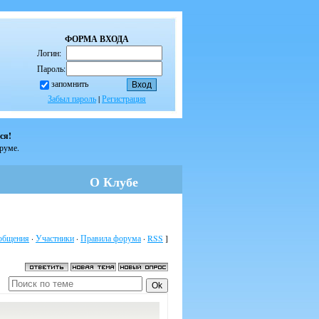
ФОРМА ВХОДА
Логин:
Пароль:
запомнить
Забыл пароль
|
Регистрация
ся!
оруме.
О Клубе
общения
·
Участники
·
Правила форума
·
RSS
]