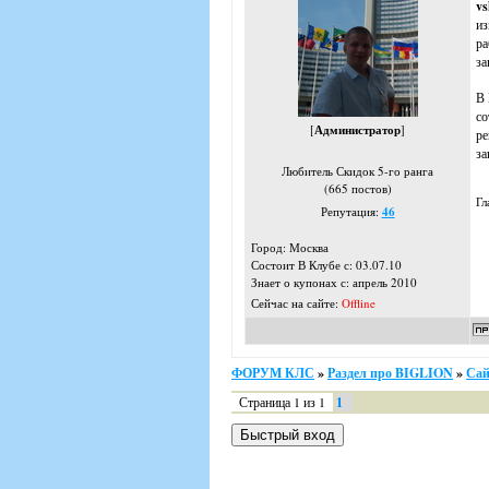
vs
из
ра
за
В 
со
[
Администратор
]
ре
за
Любитель Скидок 5-го ранга
(665 постов)
Гл
Репутация:
46
Город: Москва
Состоит В Клубе с: 03.07.10
Знает о купонах с: апрель 2010
Сейчас на сайте:
Offline
ФОРУМ КЛС
»
Раздел про BIGLION
»
Сай
Страница
1
из
1
1