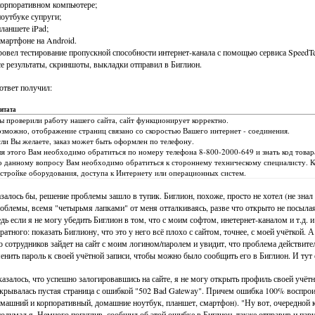
корпоративном компьютере;
ноутбуке супруги;
планшете iPad;
смартфоне на Android.
овел тестирование пропускной способности интернет-канала с помощью сервиса SpeedTe
е результаты, скриншоты, выкладки отправил в Биглион.
ответ получил:
итата
 проверили работу нашего сайта, сайт функционирует корректно.
зможно, отображение страниц связано со скоростью Вашего интернет - соединения.
ли Вы желаете, заказ может быть оформлен по телефону.
я этого Вам необходимо обратиться по номеру телефона 8-800-2000-649 и знать код товара
 данному вопросу Вам необходимо обратиться к стороннему техническому специалисту. Ко
стройке оборудования, доступа к Интернету или операционных систем.
залось бы, решение проблемы зашло в тупик. Биглион, похоже, просто не хотел (не зна
облемы, всемя "четырьмя лапками" от меня отталкиваясь, разве что открыто не посыла
дь если я не могу убедить Биглион в том, что с моим софтом, инетернет-каналом и т.д. и
ратного: показать Биглиону, что это у него всё плохо с сайтом, точнее, с моей учёткой. А
о сотрудников зайдет на сайт с моим логином/паролем и увидит, что проблема действите
енить пароль к своей учётной записи, чтобы можно было сообщить его в Биглион. И тут
азалось, что успешно залогировавшись на сайте, я не могу открыть профиль своей учётн
крывалась пустая страница с ошибкой "502 Bad Gateway". Причем ошибка 100% воспрои
машний и корпоративный, домашние ноутбук, планшет, смартфон). "Ну вот, очередной к
подумал я. Немного погуглив, сообщил об этой ошибке в Биглион, также отправив и пару