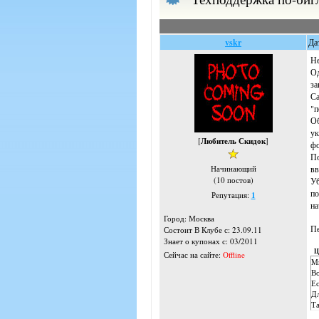
vskr
Да
Не
Од
за
Са
"п
Об
ук
[
Любитель Скидок
]
фо
По
вв
Начинающий
(10 постов)
Уб
по
Репутация:
1
на
Город: Москва
Пе
Состоит В Клубе с: 23.09.11
Знает о купонах с: 03/2011
Ц
Сейчас на сайте:
Offline
Мы
Во
Ес
Дл
Та