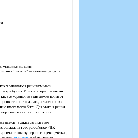
st.
, указанный на сайте.
мпания "Биглион" не оказывает услуг по
л как?) заниматься решением моей
я на три буквы. И тут мне пришла мысль.
 т.п. всё хорошо, то ведь можно пойти от
 проще всего это сделать, если кто-то из
льно имеет место быть. Для этого я решил
 открылось новое обстоятельство.
ой записи - всякий раз при этом
зводилась на всех устройствах (ПК
ирпичик в пользу версии с порчей учётки",
 ссылок (
тыц
,
тыц
) с обсуждением