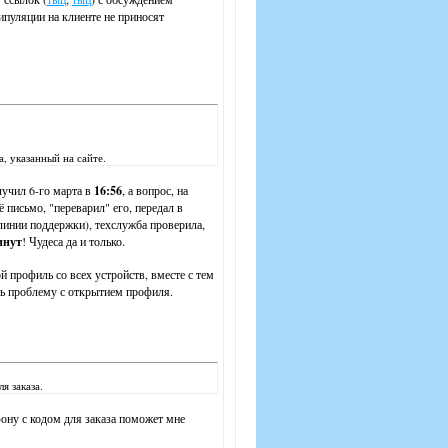
пуляции на клиенте не приносят
, указанный на сайте.
лучил 6-го марта в
16:56
, а вопрос, на
ё письмо, "переварил" его, передал в
линии поддержки), техслужба проверила,
инут
! Чудеса да и только.
й профиль со всех устройств, вместе с тем
ть проблему с открытием профиля.
я заказа.
фону с кодом для заказа поможет мне