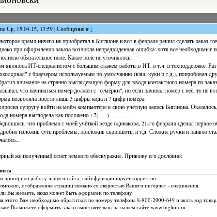
та: Ср, 15.04.15, 13:59 | Сообщение #
1
которое время ничего не приобретал в Биглионе и вот в феврале решил сделать заказ т
нако при оформлении заказа возникла непредвиденная ошибка: хотя все необходимые по
полнено обязательное поле. Какое поле не уточнялось.
м являюсь ИТ-специалистом с большим стажем работы в ИТ, в т.ч. в техподдержке. Ра
околдовал" с браузером используемым по-умолчанию (кэш, куки и т.д.), попробовал дру
ратил внимание на странно выглядевшую форму для ввода контактного номера по заказ
азывал, что начинаться номер должен с "семёрки", но если начинал номер с неё, то не в
рма позволяла ввести лишь 3 цифры кода и 7 цифр номера.
просил супругу войти на моём компьютере в свою учётную запись Биглиона. Оказалось, 
ода номера выглядела как положено +7(___)_______.
едившись, что проблема с моей учёткой везде одинакова, 21-го февраля сделал первое 
дробно изложив суть проблемы, приложив скриншоты и т.д. Сложил ручки и наивно стал
чалось...
рвый же полученный ответ немного обескуражил. Привожу его дословно:
итата
 проверили работу нашего сайта, сайт функционирует корректно.
зможно, отображение страниц связано со скоростью Вашего интернет - соединения.
ли Вы желаете, заказ может быть оформлен по телефону.
я этого Вам необходимо обратиться по номеру телефона 8-800-2000-649 и знать код товара
кже Вы можете оформить заказ самостоятельно на нашем сайте www.biglion.ru