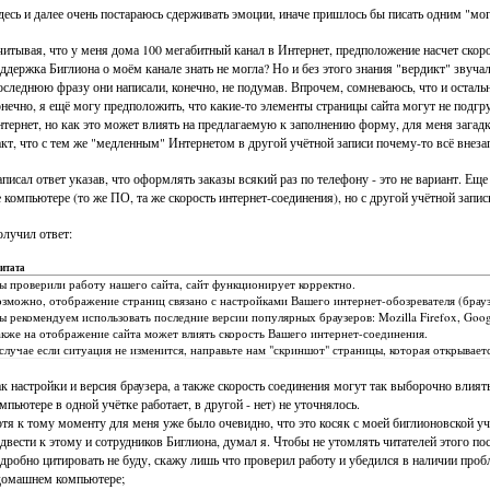
десь и далее очень постараюсь сдерживать эмоции, иначе пришлось бы писать одним "мо
итывая, что у меня дома 100 мегабитный канал в Интернет, предположение насчет скоро
ддержка Биглиона о моём канале знать не могла? Но и без этого знания "вердикт" звучал
следнюю фразу они написали, конечно, не подумав. Впрочем, сомневаюсь, что и остально
нечно, я ещё могу предположить, что какие-то элементы страницы сайта могут не подгр
тернет, но как это может влиять на предлагаемую к заполнению форму, для меня загадк
кт, что с тем же "медленным" Интернетом в другой учётной записи почему-то всё внеза
писал ответ указав, что оформлять заказы всякий раз по телефону - это не вариант. Еще
 компьютере (то же ПО, та же скорость интернет-соединения), но с другой учётной запи
лучил ответ:
итата
 проверили работу нашего сайта, сайт функционирует корректно.
зможно, отображение страниц связано с настройками Вашего интернет-обозревателя (брауз
 рекомендуем использовать последние версии популярных браузеров: Mozilla Firefox, Googl
кже на отображение сайта может влиять скорость Вашего интернет-соединения.
случае если ситуация не изменится, направьте нам "скриншот" страницы, которая открывает
к настройки и версия браузера, а также скорость соединения могут так выборочно влиять
мпьютере в одной учётке работает, в другой - нет) не уточнялось.
тя к тому моменту для меня уже было очевидно, что это косяк с моей биглионовской уч
двести к этому и сотрудников Биглиона, думал я. Чтобы не утомлять читателей этого п
дробно цитировать не буду, скажу лишь что проверил работу и убедился в наличии проб
домашнем компьютере;