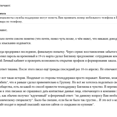
вечают:
итата
ециалисты службы поддержки могут помочь Вам привязать номер мобильного телефона в В
вара по телефону.
навес.
ало почти совсем понятно (что почти, понял чуть позже, о чём ниже), что никаких дово
к изысканно издевается.
гда предпринял последнюю, финальную попытку. Через сервис восстановления забытого 
енил пароль на временный и 19-го марта сделал Биглиону предложение: сотрудникам ко
й Личный кабинет и проверить возможность открытия профиля и формирования заказа.
ответ тишина. После этого писал ещё трижды (последний раз 10-го апреля). Не отвечают
 вот такая история. Неадекват со стороны техподдержки просто поражает. Конечно, мо
абить", что я раньше сделал применительно к Групону. Но всё же хотелось поделиться с
общества, есть ли какой-то способ привести техподдержку Биглиона в чувство. В переп
м в этих письмах не спрашивал) дать контактные данные лица, отвечающего в компании з
, как обычно получил "вдумчивый" и фееричный ответ: "по данному вопросу Вам необ
хническому специалисту". Было бы смешно, если бы не было так грустно... И это всё о ко
айт входит в первый (высший) эшелон сайтов со скидками по купонам".