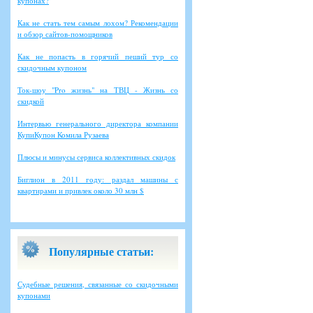
купонах?
Как не стать тем самым лохом? Рекомендации
и обзор сайтов-помощников
Как не попасть в горячий пеший тур со
скидочным купоном
Ток-шоу "Pro жизнь" на ТВЦ - Жизнь со
скидкой
Интервью генерального директора компании
КупиКупон Комила Рузаева
Плюсы и минусы сервиса коллективных скидок
Биглион в 2011 году: раздал машины с
квартирами и привлек около 30 млн $
Популярные статьи:
Судебные решения, связанные со скидочными
купонами