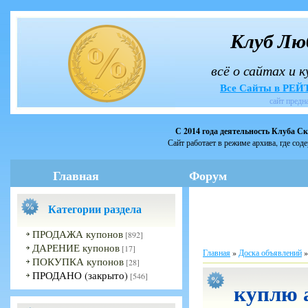
Клуб Лю
всё о сайтах и 
Все Сайты в РЕ
сайт предн
С 2014 года деятельность Клуба С
Сайт работает в режиме архива, где сод
Главная
Форум
Категории раздела
ПРОДАЖА купонов
[892]
ДАРЕНИЕ купонов
[17]
Главная
»
Доска объявлений
ПОКУПКА купонов
[28]
ПРОДАНО (закрыто)
[546]
куплю а