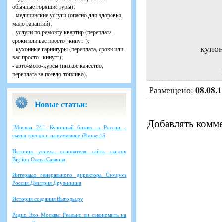
обычные горящие туры);
- медицинские услуги (опасно для здоровья,
мало гарантий);
- услуги по ремонту квартир (переплата,
сроки или вас просто "кинут");
купон
- кухонные гарнитуры (переплата, сроки или
вас просто "кинут");
- авто-мото-курсы (низкое качество,
переплата за псевдо-топливо).
08.08.
Размещено:
Новые статьи:
Добавлять комме
"Москва 24": Купонный бизнес в России -
смена тренда и нашумевшие iPhone 4S
История успеха основателя сайта скидок
Biglion Олега Савцова
Интервью генерального директора Groupon
Россия Дмитрия Дружинина
История создания Выгоды.ру
Радио Эхо Москвы: Реально ли сэкономить на