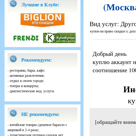
(Москва
Лучшие в Клубе:
Вид услуг: Друг
купон на право скидки (с доп
Добрый день
Рекомендуем:
куплю аккаунт н
соотношение 100
- рестораны, бары, кафе;
- активные развлечения;
- отдых в своем городе;
Ин
- театры и концерты;
- диагностические мед. услуги.
ку
НЕ рекомендуем:
[обращайте вним
- китайские товары (дешевое барахло с
наценкой в 2-4 раза);
- туристические путевки (скидок нет,