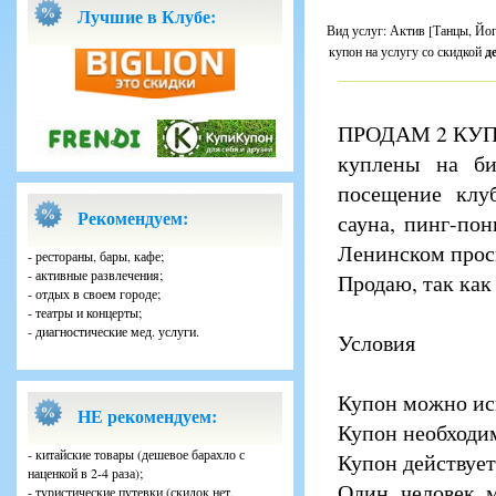
Лучшие в Клубе:
Вид услуг: Актив [Танцы, Йога
купон на услугу со скидкой
д
ПРОДАМ 2 КУП
куплены на би
посещение клуб
Рекомендуем:
сауна, пинг-пон
Ленинском прос
- рестораны, бары, кафе;
- активные развлечения;
Продаю, так как
- отдых в своем городе;
- театры и концерты;
- диагностические мед. услуги.
Условия
Купон можно исп
НЕ рекомендуем:
Купон необходим
- китайские товары (дешевое барахло с
Купон действует
наценкой в 2-4 раза);
Один человек м
- туристические путевки (скидок нет,