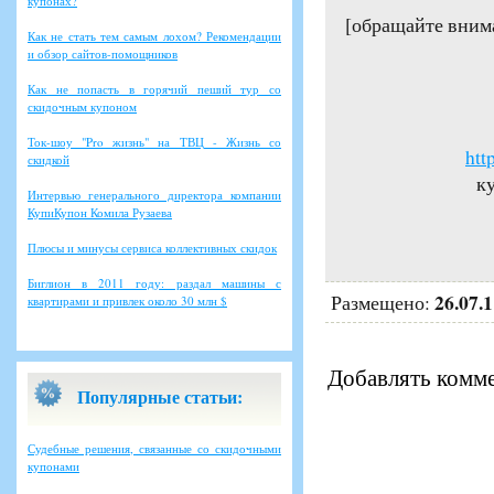
купонах?
[обращайте вним
Как не стать тем самым лохом? Рекомендации
и обзор сайтов-помощников
Как не попасть в горячий пеший тур со
скидочным купоном
Ток-шоу "Pro жизнь" на ТВЦ - Жизнь со
htt
скидкой
ку
Интервью генерального директора компании
КупиКупон Комила Рузаева
Плюсы и минусы сервиса коллективных скидок
Биглион в 2011 году: раздал машины с
26.07.
Размещено:
квартирами и привлек около 30 млн $
Добавлять комме
Популярные статьи:
Судебные решения, связанные со скидочными
купонами