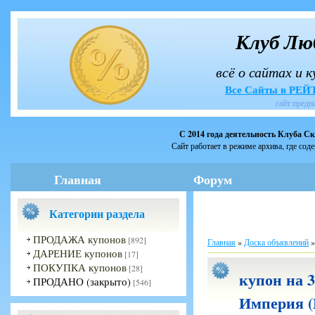
Клуб Лю
всё о сайтах и 
Все Сайты в РЕ
сайт предн
С 2014 года деятельность Клуба С
Сайт работает в режиме архива, где сод
Главная
Форум
Категории раздела
ПРОДАЖА купонов
[892]
Главная
»
Доска объявлений
ДАРЕНИЕ купонов
[17]
ПОКУПКА купонов
[28]
купон на 
ПРОДАНО (закрыто)
[546]
Империя (М