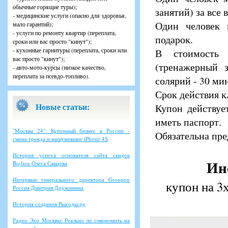
обычные горящие туры);
занятий) за все
- медицинские услуги (опасно для здоровья,
Один человек 
мало гарантий);
- услуги по ремонту квартир (переплата,
подарок.
сроки или вас просто "кинут");
- кухонные гарнитуры (переплата, сроки или
В стоимость 
вас просто "кинут");
(тренажерный з
- авто-мото-курсы (низкое качество,
переплата за псевдо-топливо).
солярий - 30 мин
Срок действия к
Новые статьи:
Купон действуе
иметь паспорт.
"Москва 24": Купонный бизнес в России -
Обязательна пре
смена тренда и нашумевшие iPhone 4S
История успеха основателя сайта скидок
Ин
Biglion Олега Савцова
Интервью генерального директора Groupon
купон на 3
Россия Дмитрия Дружинина
История создания Выгоды.ру
Радио Эхо Москвы: Реально ли сэкономить на