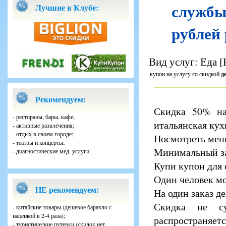
службы
Лучшие в Клубе:
рублей 
Вид услуг: Еда 
купон на услугу со скидкой
д
Рекомендуем:
Скидка 50% на
- рестораны, бары, кафе;
итальянская кух
- активные развлечения;
- отдых в своем городе;
Посмотреть мен
- театры и концерты;
Минимальный зак
- диагностические мед. услуги.
Купи купон для 
Один человек мо
НЕ рекомендуем:
На один заказ д
Скидка не с
- китайские товары (дешевое барахло с
наценкой в 2-4 раза);
распространяетс
- туристические путевки (скидок нет,