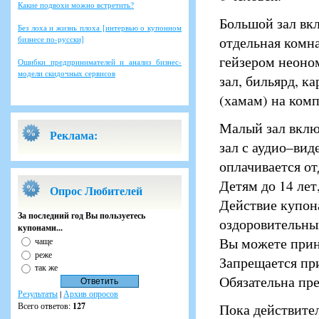
Какие подвохи можно встретить?
Большой зал вкл
Без лоха и жизнь плоха [интервью о купонном
отдельная комна
бизнесе по-русски]
гейзером неоно
Ошибки предпринимателей и анализ бизнес-
модели скидочных сервисов
зал, бильярд, к
(хамам) на комп
Малый зал включ
Реклама:
зал с аудио–вид
оплачивается от
Детям до 14 ле
Опрос Любителей
Действие купон
За последний год Вы пользуетесь
оздоровительны
купонами...
Вы можете прин
чаще
реже
Запрещается при
так же
Обязательна пре
Результаты
|
Архив опросов
Всего ответов:
127
Пока действител