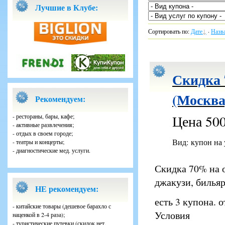
Лучшие в Клубе:
Сортировать по
:
Дате
·
Назв
Скидка 
(Москва
Рекомендуем:
- рестораны, бары, кафе;
Цена 500
- активные развлечения;
- отдых в своем городе;
Вид: купон на
- театры и концерты;
- диагностические мед. услуги.
Скидка 70% на о
джакузи, бильяр
НЕ рекомендуем:
есть 3 купона. 
- китайские товары (дешевое барахло с
Условия
наценкой в 2-4 раза);
- туристические путевки (скидок нет,