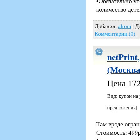
•Обязательно ут
количество дете
Добавил:
alrom
| Д
Комментарии (0)
netPrint
(Москва
Цена 172
Вид: купон на
предложения]
Там вроде огран
Стоимость: 499р