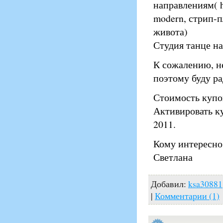
направлениям( hi
modern, стрип-пл
живота)
Студия танце на
К сожалению, н
поэтому буду ра
Стоимость купо
Активировать ку
2011.
Кому интересно
Светлана
Добавил:
ksa30881
|
Комментарии (1)