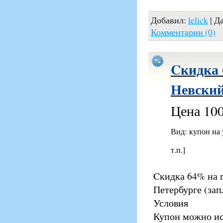
Добавил:
lelick
| Д
Комментарии (0)
Cкидка 
Невский
Цена 100
Вид: купон на
т.п.]
Cкидка 64% на 
Петербурге (зап
Условия
Купон можно ис