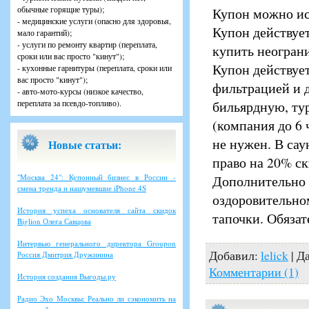
обычные горящие туры);
Купон можно ис
- медицинские услуги (опасно для здоровья,
Купон действует
мало гарантий);
- услуги по ремонту квартир (переплата,
купить неограни
сроки или вас просто "кинут");
Купон действует
- кухонные гарнитуры (переплата, сроки или
вас просто "кинут");
фильтрацией и 
- авто-мото-курсы (низкое качество,
переплата за псевдо-топливо).
бильярдную, ту
(компания до 6 
не нужен. В сау
Новые статьи:
право на 20% ск
"Москва 24": Купонный бизнес в России -
Дополнительно 
смена тренда и нашумевшие iPhone 4S
оздоровительно
История успеха основателя сайта скидок
тапочки. Обязат
Biglion Олега Савцова
Интервью генерального директора Groupon
Добавил:
lelick
| Д
Россия Дмитрия Дружинина
Комментарии (1)
История создания Выгоды.ру
Радио Эхо Москвы: Реально ли сэкономить на