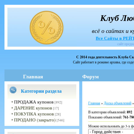
Клуб Лю
всё о сайтах и 
Все Сайты в РЕ
сайт предн
С 2014 года деятельность Клуба С
Сайт работает в режиме архива, где сод
Главная
Форум
Категории раздела
ПРОДАЖА купонов
[892]
Главная
»
Доска объявлений
»
ДАРЕНИЕ купонов
[17]
В категории объявлений
:
892
ПОКУПКА купонов
[28]
Показано объявлений
:
761-78
ПРОДАНО (закрыто)
[546]
Можно использовать до 3-х ф