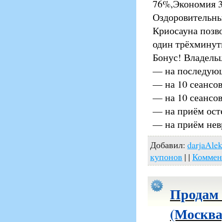
76%,Экономия 
Оздоровительный
Криосауна позво
один трёхминут
Бонус! Владель
— на последующ
— на 10 сеансо
— на 10 сеансов
— на приём ост
— на приём нев
Добавил:
darjaAle
купонов
| |
Коммен
Продам 
(Москва