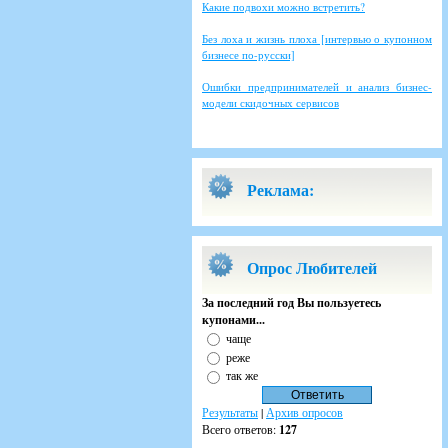
Какие подвохи можно встретить?
Без лоха и жизнь плоха [интервью о купонном
бизнесе по-русски]
Ошибки предпринимателей и анализ бизнес-
модели скидочных сервисов
Реклама:
Опрос Любителей
За последний год Вы пользуетесь
купонами...
чаще
реже
так же
Результаты
|
Архив опросов
Всего ответов:
127