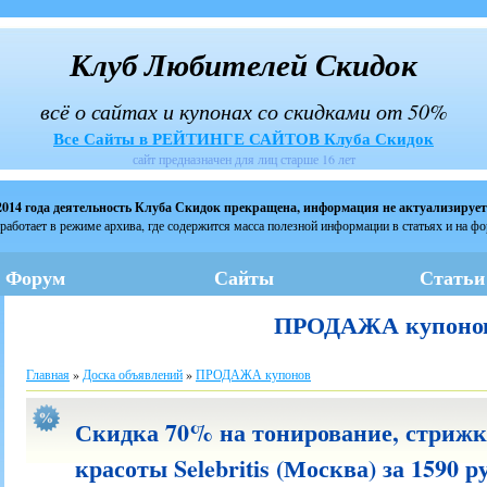
Клуб Любителей Скидок
всё о сайтах и купонах со скидками от 50%
Все Сайты в РЕЙТИНГЕ САЙТОВ Клуба Скидок
сайт предназначен для лиц старше 16 лет
2014 года деятельность Клуба Скидок прекращена, информация не актуализирует
работает в режиме архива, где содержится масса полезной информации в статьях и на ф
Форум
Сайты
Статьи
ПРОДАЖА купоно
Главная
»
Доска объявлений
»
ПРОДАЖА купонов
Скидка 70% на тонирование, стрижку
красоты Selebritis (Москва) за 1590 р