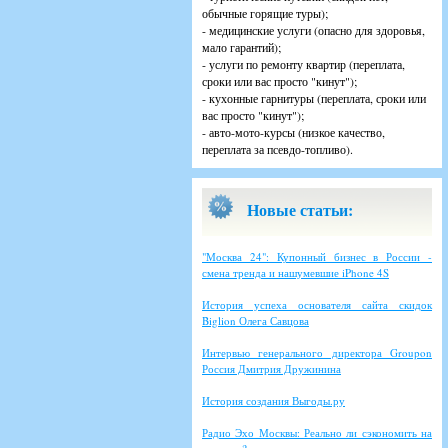
обычные горящие туры);
- медицинские услуги (опасно для здоровья,
мало гарантий);
- услуги по ремонту квартир (переплата,
сроки или вас просто "кинут");
- кухонные гарнитуры (переплата, сроки или
вас просто "кинут");
- авто-мото-курсы (низкое качество,
переплата за псевдо-топливо).
Новые статьи:
"Москва 24": Купонный бизнес в России -
смена тренда и нашумевшие iPhone 4S
История успеха основателя сайта скидок
Biglion Олега Савцова
Интервью генерального директора Groupon
Россия Дмитрия Дружинина
История создания Выгоды.ру
Радио Эхо Москвы: Реально ли сэкономить на