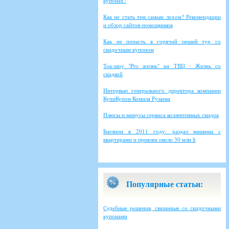
купонах?
Как не стать тем самым лохом? Рекомендации
и обзор сайтов-помощников
Как не попасть в горячий пеший тур со
скидочным купоном
Ток-шоу "Pro жизнь" на ТВЦ - Жизнь со
скидкой
Интервью генерального директора компании
КупиКупон Комила Рузаева
Плюсы и минусы сервиса коллективных скидок
Биглион в 2011 году: раздал машины с
квартирами и привлек около 30 млн $
Популярные статьи:
Судебные решения, связанные со скидочными
купонами