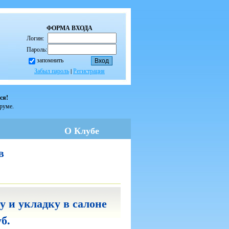
ФОРМА ВХОДА
Логин:
Пароль:
запомнить
Забыл пароль
|
Регистрация
ся!
оруме.
О Клубе
в
 и укладку в салоне
уб.