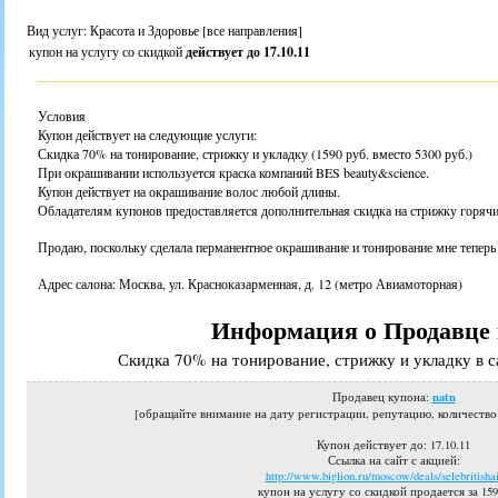
Вид услуг: Красота и Здоровье [все направления]
купон на услугу со скидкой
действует до 17.10.11
Условия
Купон действует на следующие услуги:
Скидка 70% на тонирование, стрижку и укладку (1590 руб. вместо 5300 руб.)
При окрашивании используется краска компаний BES beauty&science.
Купон действует на окрашивание волос любой длины.
Обладателям купонов предоставляется дополнительная скидка на стрижку горячи
Продаю, поскольку сделала перманентное окрашивание и тонирование мне теперь 
Адрес салона: Москва, ул. Красноказарменная, д. 12 (метро Авиамоторная)
Информация о Продавце 
Скидка 70% на тонирование, стрижку и укладку в са
natn
Продавец купона:
[обращайте внимание на дату регистрации, репутацию, количеств
Купон действует до
: 17.10.11
Ссылка на сайт с акцией:
http://www.biglion.ru/moscow/deals/selebritishai
купон на услугу со скидкой продается за 159