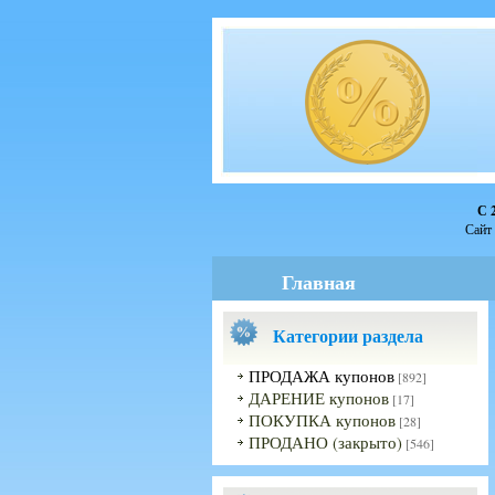
С 
Сайт 
Главная
Категории раздела
ПРОДАЖА купонов
[892]
ДАРЕНИЕ купонов
[17]
ПОКУПКА купонов
[28]
ПРОДАНО (закрыто)
[546]