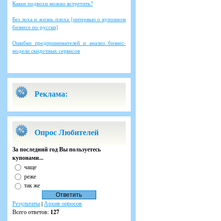
Какие подвохи можно встретить?
Без лоха и жизнь плоха [интервью о купонном
бизнесе по-русски]
Ошибки предпринимателей и анализ бизнес-
модели скидочных сервисов
Реклама:
Опрос Любителей
За последний год Вы пользуетесь
купонами...
чаще
реже
так же
Результаты
|
Архив опросов
Всего ответов:
127