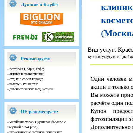
клиник
Лучшие в Клубе:
космет
(Москва
Вид услуг: Красо
купон на услугу со скидкой
д
Рекомендуем:
- рестораны, бары, кафе;
- активные развлечения;
Один человек м
- отдых в своем городе;
- театры и концерты;
акции и только о
- диагностические мед. услуги.
Вы можете прио
расчёте один под
Купон предос
НЕ рекомендуем:
фотоэпиляции з
- китайские товары (дешевое барахло с
Дополнительно н
наценкой в 2-4 раза);
- туристические путевки (скидок нет,