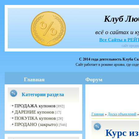
Клуб Лю
всё о сайтах и 
Все Сайты в РЕ
сайт предн
С 2014 года деятельность Клуба С
Сайт работает в режиме архива, где сод
Главная
Форум
Категории раздела
ПРОДАЖА купонов
[892]
ДАРЕНИЕ купонов
[17]
Главная
»
Доска объявлений
ПОКУПКА купонов
[28]
ПРОДАНО (закрыто)
[546]
Курс из