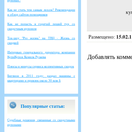
купонах?
Как не стать тем самым лохом? Рекомендации
ку
и обзор сайтов-помощников
Как не попасть в горячий пеший тур со
скидочным купоном
15.02.
Размещено:
Ток-шоу "Pro жизнь" на ТВЦ - Жизнь со
скидкой
Интервью генерального директора компании
Добавлять комме
КупиКупон Комила Рузаева
Плюсы и минусы сервиса коллективных скидок
Биглион в 2011 году: раздал машины с
квартирами и привлек около 30 млн $
Популярные статьи:
Судебные решения, связанные со скидочными
купонами