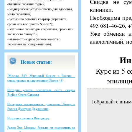
Скидка не су
обычные горящие туры);
клиники.
- медицинские услуги (опасно для здоровья,
мало гарантий);
Необходима пред
- услуги по ремонту квартир (переплата,
сроки или вас просто "кинут");
495 681-46-26, +
- кухонные гарнитуры (переплата, сроки или
Уже обменян н
вас просто "кинут");
- авто-мото-курсы (низкое качество,
аналогичный, но
переплата за псевдо-топливо).
Ин
Новые статьи:
Курс из 5 
"Москва 24": Купонный бизнес в России -
эпиляци
смена тренда и нашумевшие iPhone 4S
История успеха основателя сайта скидок
Biglion Олега Савцова
[обращайте вним
Интервью генерального директора Groupon
Россия Дмитрия Дружинина
История создания Выгоды.ру
Радио Эхо Москвы: Реально ли сэкономить на