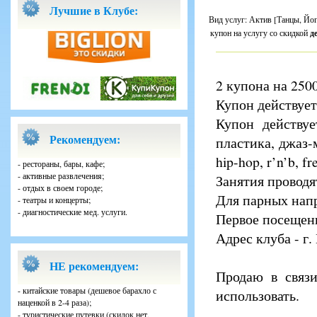
Лучшие в Клубе:
Вид услуг: Актив [Танцы, Йога
купон на услугу со скидкой
д
2 купона на 250
Купон действует
Купон действу
Рекомендуем:
пластика, джаз-
hip-hop, r’n’b, fr
- рестораны, бары, кафе;
- активные развлечения;
Занятия проводя
- отдых в своем городе;
Для парных нап
- театры и концерты;
- диагностические мед. услуги.
Первое посещени
Адрес клуба - г.
НЕ рекомендуем:
Продаю в связ
- китайские товары (дешевое барахло с
использовать.
наценкой в 2-4 раза);
- туристические путевки (скидок нет,