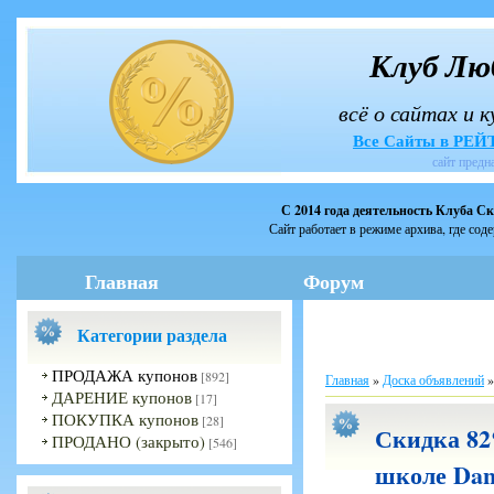
Клуб Лю
всё о сайтах и 
Все Сайты в РЕ
сайт предн
С 2014 года деятельность Клуба С
Сайт работает в режиме архива, где сод
Главная
Форум
Категории раздела
ПРОДАЖА купонов
[892]
Главная
»
Доска объявлений
ДАРЕНИЕ купонов
[17]
ПОКУПКА купонов
[28]
Скидка 82
ПРОДАНО (закрыто)
[546]
школе Danc