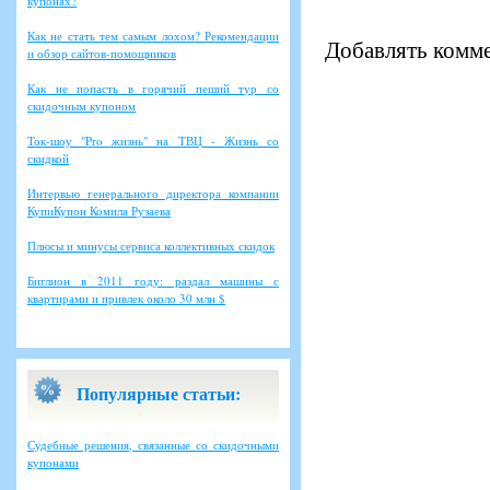
купонах?
Как не стать тем самым лохом? Рекомендации
Добавлять комме
и обзор сайтов-помощников
Как не попасть в горячий пеший тур со
скидочным купоном
Ток-шоу "Pro жизнь" на ТВЦ - Жизнь со
скидкой
Интервью генерального директора компании
КупиКупон Комила Рузаева
Плюсы и минусы сервиса коллективных скидок
Биглион в 2011 году: раздал машины с
квартирами и привлек около 30 млн $
Популярные статьи:
Судебные решения, связанные со скидочными
купонами