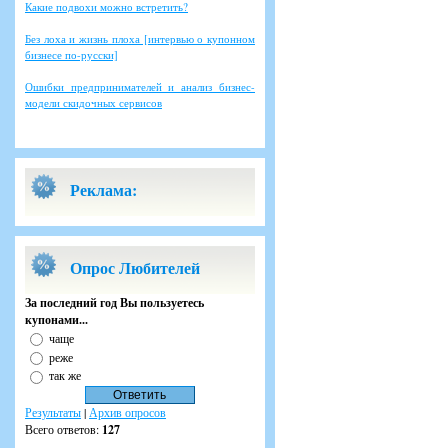
Какие подвохи можно встретить?
Без лоха и жизнь плоха [интервью о купонном
бизнесе по-русски]
Ошибки предпринимателей и анализ бизнес-
модели скидочных сервисов
Реклама:
Опрос Любителей
За последний год Вы пользуетесь
купонами...
чаще
реже
так же
Результаты
|
Архив опросов
Всего ответов:
127