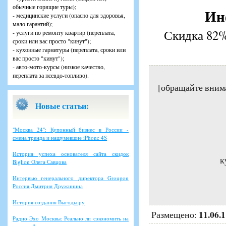
обычные горящие туры);
Ин
- медицинские услуги (опасно для здоровья,
мало гарантий);
Скидка 82%
- услуги по ремонту квартир (переплата,
сроки или вас просто "кинут");
- кухонные гарнитуры (переплата, сроки или
вас просто "кинут");
- авто-мото-курсы (низкое качество,
переплата за псевдо-топливо).
[обращайте вним
Новые статьи:
"Москва 24": Купонный бизнес в России -
смена тренда и нашумевшие iPhone 4S
История успеха основателя сайта скидок
к
Biglion Олега Савцова
Интервью генерального директора Groupon
Россия Дмитрия Дружинина
История создания Выгоды.ру
11.06.
Размещено:
Радио Эхо Москвы: Реально ли сэкономить на