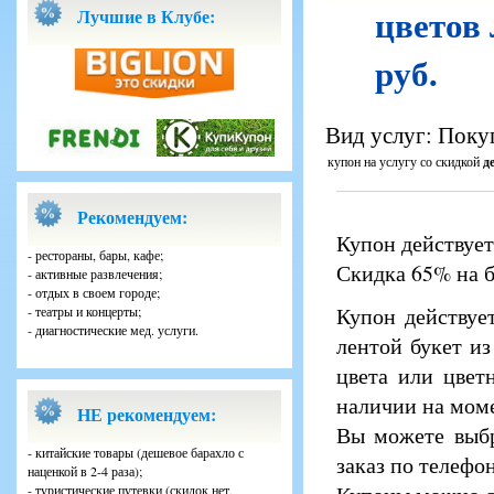
цветов 
Лучшие в Клубе:
руб.
Вид услуг: Поку
купон на услугу со скидкой
д
Рекомендуем:
Купон действует
- рестораны, бары, кафе;
Скидка 65% на бу
- активные развлечения;
- отдых в своем городе;
Купон действуе
- театры и концерты;
- диагностические мед. услуги.
лентой букет из
цвета или цвет
наличии на моме
НЕ рекомендуем:
Вы можете выбр
- китайские товары (дешевое барахло с
заказ по телефо
наценкой в 2-4 раза);
- туристические путевки (скидок нет,