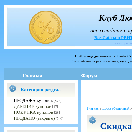
Клуб Лю
всё о сайтах и 
Все Сайты в РЕ
сайт предн
С 2014 года деятельность Клуба С
Сайт работает в режиме архива, где сод
Главная
Форум
Категории раздела
ПРОДАЖА купонов
[892]
ДАРЕНИЕ купонов
[17]
Главная
»
Доска объявлений
ПОКУПКА купонов
[28]
ПРОДАНО (закрыто)
[546]
Скидка 