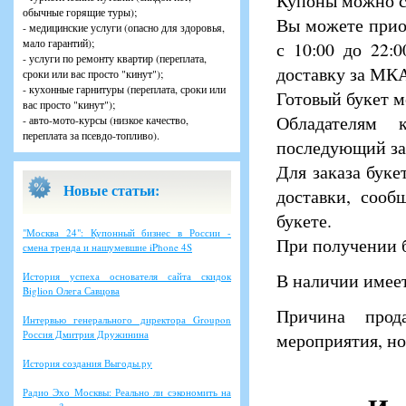
Купоны можно су
обычные горящие туры);
Вы можете приоб
- медицинские услуги (опасно для здоровья,
мало гарантий);
с 10:00 до 22:
- услуги по ремонту квартир (переплата,
доставку за МКА
сроки или вас просто "кинут");
- кухонные гарнитуры (переплата, сроки или
Готовый букет м
вас просто "кинут");
Обладателям 
- авто-мото-курсы (низкое качество,
переплата за псевдо-топливо).
последующий зак
Для заказа буке
Новые статьи:
доставки, сооб
букете.
"Москва 24": Купонный бизнес в России -
При получении б
смена тренда и нашумевшие iPhone 4S
В наличии имеет
История успеха основателя сайта скидок
Biglion Олега Савцова
Причина прод
Интервью генерального директора Groupon
Россия Дмитрия Дружинина
мероприятия, но
История создания Выгоды.ру
Радио Эхо Москвы: Реально ли сэкономить на