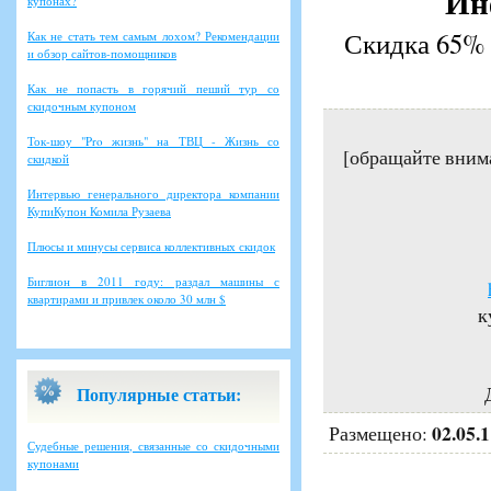
Ин
купонах?
Скидка 65% 
Как не стать тем самым лохом? Рекомендации
и обзор сайтов-помощников
Как не попасть в горячий пеший тур со
скидочным купоном
Ток-шоу "Pro жизнь" на ТВЦ - Жизнь со
[обращайте вним
скидкой
Интервью генерального директора компании
КупиКупон Комила Рузаева
Плюсы и минусы сервиса коллективных скидок
Биглион в 2011 году: раздал машины с
квартирами и привлек около 30 млн $
к
Популярные статьи:
02.05.
Размещено:
Судебные решения, связанные со скидочными
купонами