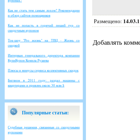
купонах?
Как не стать тем самым лохом? Рекомендации
и обзор сайтов-помощников
14.03.
Размещено:
Как не попасть в горячий пеший тур со
скидочным купоном
Ток-шоу "Pro жизнь" на ТВЦ - Жизнь со
Добавлять комме
скидкой
Интервью генерального директора компании
КупиКупон Комила Рузаева
Плюсы и минусы сервиса коллективных скидок
Биглион в 2011 году: раздал машины с
квартирами и привлек около 30 млн $
Популярные статьи:
Судебные решения, связанные со скидочными
купонами