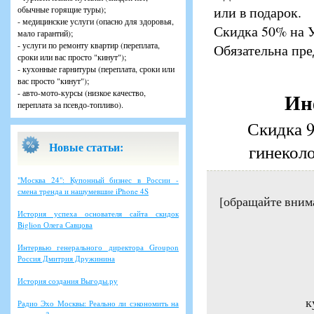
или в подарок.
обычные горящие туры);
- медицинские услуги (опасно для здоровья,
Скидка 50% на 
мало гарантий);
- услуги по ремонту квартир (переплата,
Обязательна пре
сроки или вас просто "кинут");
- кухонные гарнитуры (переплата, сроки или
вас просто "кинут");
- авто-мото-курсы (низкое качество,
Ин
переплата за псевдо-топливо).
Скидка 
Новые статьи:
гинекол
"Москва 24": Купонный бизнес в России -
смена тренда и нашумевшие iPhone 4S
[обращайте вним
История успеха основателя сайта скидок
Biglion Олега Савцова
Интервью генерального директора Groupon
Россия Дмитрия Дружинина
История создания Выгоды.ру
к
Радио Эхо Москвы: Реально ли сэкономить на