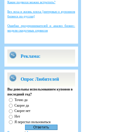
Какие подвохи можно встретить?
Без лоха и жизнь плоха [интервью о купонном
бизнесе по-русски]
Ошибки предпринимателей и анализ бизнес-
модели скидочных сервисов
Реклама:
Опрос Любителей
Вы довольны использованием купонов в
последний год?
Точно да
Скорее да
Скорее нет
Нет
Я перестал пользоваться