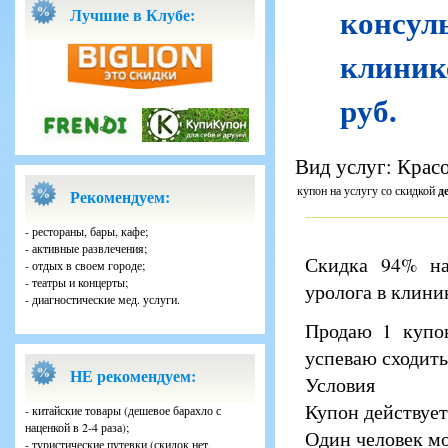
консул
Лучшие в Клубе:
клиник
руб.
Вид услуг: Красо
купон на услугу со скидкой
д
Рекомендуем:
- рестораны, бары, кафе;
- активные развлечения;
Скидка 94% на
- отдых в своем городе;
- театры и концерты;
уролога в клини
- диагностические мед. услуги.
Продаю 1 купон
успеваю сходить,
НЕ рекомендуем:
Условия
Купон действует
- китайские товары (дешевое барахло с
наценкой в 2-4 раза);
Один человек мо
- туристические путевки (скидок нет,