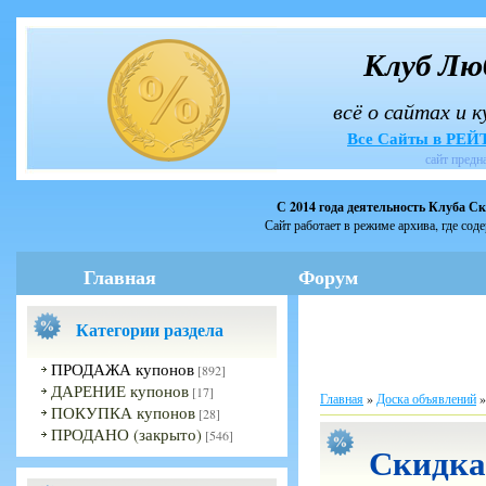
Клуб Лю
всё о сайтах и 
Все Сайты в РЕ
сайт предн
С 2014 года деятельность Клуба С
Сайт работает в режиме архива, где сод
Главная
Форум
Категории раздела
ПРОДАЖА купонов
[892]
ДАРЕНИЕ купонов
[17]
Главная
»
Доска объявлений
ПОКУПКА купонов
[28]
ПРОДАНО (закрыто)
[546]
Скидка