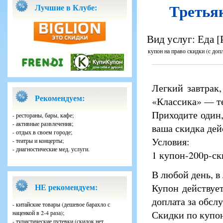
Третьяк
Лучшие в Клубе:
Вид услуг: Еда 
купон на право скидки (с доп
Легкий завтрак
Рекомендуем:
«Классика» — те
Приходите один
- рестораны, бары, кафе;
- активные развлечения;
ваша скидка дейс
- отдых в своем городе;
Условия:
- театры и концерты;
- диагностические мед. услуги.
1 купон-200р-ски
В любой день, в
НЕ рекомендуем:
Купон действует
доплата за обсл
- китайские товары (дешевое барахло с
Скидки по купо
наценкой в 2-4 раза);
- туристические путевки (скидок нет,