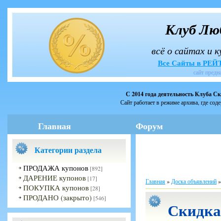
Клуб Лю
всё о сайтах и 
Все Сайты в РЕ
сайт предн
С 2014 года деятельность Клуба С
Сайт работает в режиме архива, где сод
Главная
Форум
Категории раздела
ПРОДАЖА купонов
[892]
ДАРЕНИЕ купонов
[17]
Главная
»
Доска объявлений
ПОКУПКА купонов
[28]
ПРОДАНО (закрыто)
[546]
Скидка