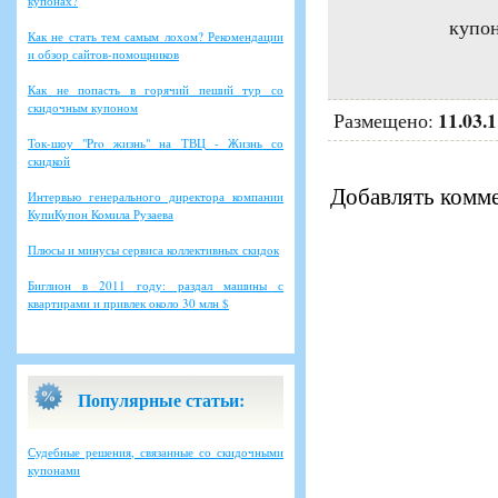
купонах?
купон
Как не стать тем самым лохом? Рекомендации
и обзор сайтов-помощников
Как не попасть в горячий пеший тур со
скидочным купоном
11.03.
Размещено:
Ток-шоу "Pro жизнь" на ТВЦ - Жизнь со
скидкой
Добавлять комме
Интервью генерального директора компании
КупиКупон Комила Рузаева
Плюсы и минусы сервиса коллективных скидок
Биглион в 2011 году: раздал машины с
квартирами и привлек около 30 млн $
Популярные статьи:
Судебные решения, связанные со скидочными
купонами