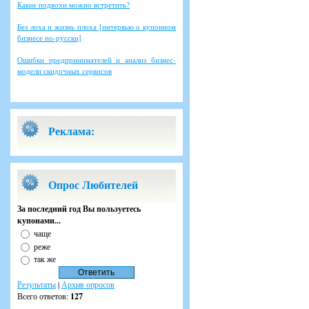
Какие подвохи можно встретить?
Без лоха и жизнь плоха [интервью о купонном
бизнесе по-русски]
Ошибки предпринимателей и анализ бизнес-
модели скидочных сервисов
Реклама:
Опрос Любителей
За последний год Вы пользуетесь
купонами...
чаще
реже
так же
Результаты
|
Архив опросов
Всего ответов:
127