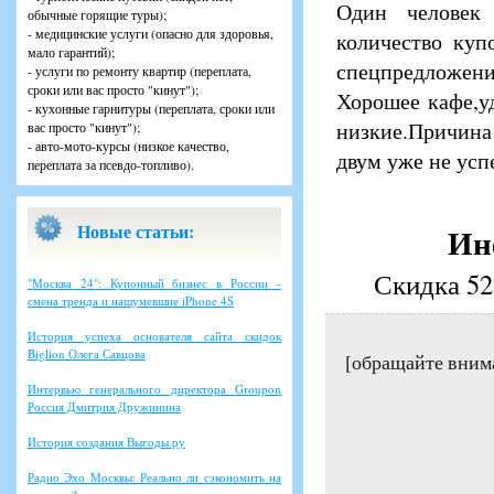
Один человек 
обычные горящие туры);
- медицинские услуги (опасно для здоровья,
количество куп
мало гарантий);
спецпредложения
- услуги по ремонту квартир (переплата,
сроки или вас просто "кинут");
Хорошее кафе,у
- кухонные гарнитуры (переплата, сроки или
низкие.Причина
вас просто "кинут");
- авто-мото-курсы (низкое качество,
двум уже не усп
переплата за псевдо-топливо).
Новые статьи:
Ин
Скидка 52
"Москва 24": Купонный бизнес в России -
смена тренда и нашумевшие iPhone 4S
История успеха основателя сайта скидок
Biglion Олега Савцова
[обращайте вним
Интервью генерального директора Groupon
Россия Дмитрия Дружинина
История создания Выгоды.ру
Радио Эхо Москвы: Реально ли сэкономить на