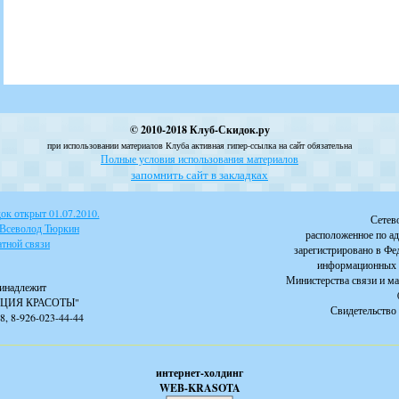
© 2010-2018 Клуб-Скидок.ру
при использовании материалов Клуба активная гипер-ссылка на сайт обязательна
Полные условия использования материалов
запомнить сайт в закладках
к открыт 01.07.2010.
Сетев
 Всеволод Тюркин
расположенное по ад
тной связи
зарегистрировано в Фе
информационных 
Министерства связи и м
инадлежит
ЦИЯ КРАСОТЫ"
Свидетельство 
88, 8-926-023-44-44
интернет-холдинг
WEB-KRASOTA