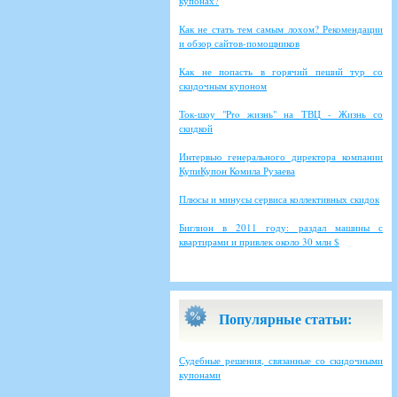
купонах?
Как не стать тем самым лохом? Рекомендации
и обзор сайтов-помощников
Как не попасть в горячий пеший тур со
скидочным купоном
Ток-шоу "Pro жизнь" на ТВЦ - Жизнь со
скидкой
Интервью генерального директора компании
КупиКупон Комила Рузаева
Плюсы и минусы сервиса коллективных скидок
Биглион в 2011 году: раздал машины с
квартирами и привлек около 30 млн $
Популярные статьи:
Судебные решения, связанные со скидочными
купонами