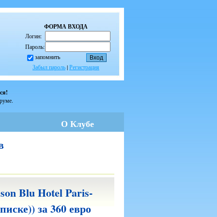
ФОРМА ВХОДА
Логин:
Пароль:
запомнить
Забыл пароль
|
Регистрация
ся!
оруме.
О Клубе
в
on Blu Hotel Paris-
писке)) за 360 евро