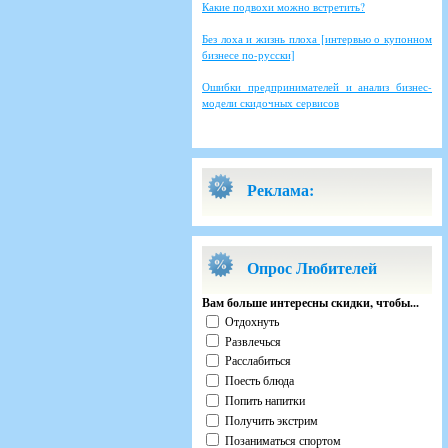
Какие подвохи можно встретить?
Без лоха и жизнь плоха [интервью о купонном
бизнесе по-русски]
Ошибки предпринимателей и анализ бизнес-
модели скидочных сервисов
Реклама:
Опрос Любителей
Вам больше интересны скидки, чтобы...
Отдохнуть
Развлечься
Расслабиться
Поесть блюда
Попить напитки
Получить экстрим
Позаниматься спортом