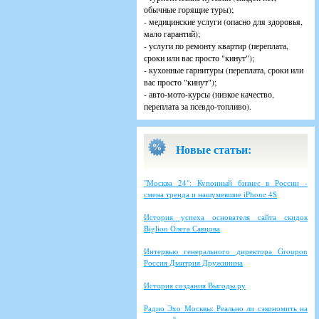
обычные горящие туры);
- медицинские услуги (опасно для здоровья,
мало гарантий);
- услуги по ремонту квартир (переплата,
сроки или вас просто "кинут");
- кухонные гарнитуры (переплата, сроки или
вас просто "кинут");
- авто-мото-курсы (низкое качество,
переплата за псевдо-топливо).
Новые статьи:
"Москва 24": Купонный бизнес в России -
смена тренда и нашумевшие iPhone 4S
История успеха основателя сайта скидок
Biglion Олега Савцова
Интервью генерального директора Groupon
Россия Дмитрия Дружинина
История создания Выгоды.ру
Радио Эхо Москвы: Реально ли сэкономить на