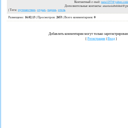
Контактный e-mail:
nata1257@yahoo.com
Дополнительные контакты
: anastasiabolshoi@g
|
Теги
:
путешествие
,
отдых
,
париж
,
отель
16.02.13
2653
0
Размещено:
|
Просмотров
:
|
Всего комментариев
:
Добавлять комментарии могут только зарегистрирован
[
Регистрация
|
Вход
]