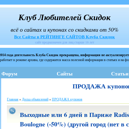
Клуб Любителей Скидок
всё о сайтах и купонах со скидками от 50%
Все Сайты в РЕЙТИНГЕ САЙТОВ Клуба Скидок
сайт предназначен для лиц старше 16 лет
2014 года деятельность Клуба Скидок прекращена, информация не актуализирует
работает в режиме архива, где содержится масса полезной информации в статьях и на ф
Форум
Сайты
Статьи
ПРОДАЖА купоно
Главная
»
Доска объявлений
»
ПРОДАЖА купонов
Выходные или 6 дней в Париже Radiss
Boulogne (-50%) (другой город (нет в с