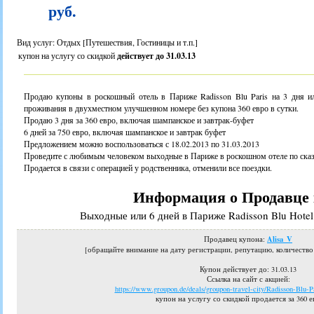
руб.
Вид услуг: Отдых [Путешествия, Гостиницы и т.п.]
купон на услугу со скидкой
действует до 31.03.13
Продаю купоны в роскошный отель в Париже Radisson Blu Paris на 3 дня и
проживания в двухместном улучшенном номере без купона 360 евро в сутки.
Продаю 3 дня за 360 евро, включая шампанское и завтрак-буфет
6 дней за 750 евро, включая шампанское и завтрак буфет
Предложением можно воспользоваться с 18.02.2013 по 31.03.2013
Проведите с любимым человеком выходные в Париже в роскошном отеле по сказ
Продается в связи с операцией у родственника, отменили все поездки.
Информация о Продавце 
Выходные или 6 дней в Париже Radisson Blu Hotel
Alisa_V
Продавец купона:
[обращайте внимание на дату регистрации, репутацию, количеств
Купон действует до
: 31.03.13
Ссылка на сайт с акцией:
https://www.groupon.de/deals/groupon-travel-city/Radisson-Blu-
купон на услугу со скидкой продается за 360 е