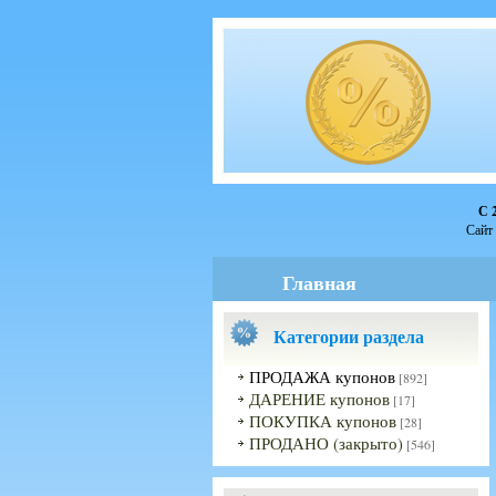
С 
Сайт 
Главная
Категории раздела
ПРОДАЖА купонов
[892]
ДАРЕНИЕ купонов
[17]
ПОКУПКА купонов
[28]
ПРОДАНО (закрыто)
[546]