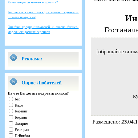
Какие подвохи можно встретить?
Без лоха и жизнь плоха [интервью о купонном
Ин
бизнесе по-русски]
Ошибки предпринимателей и анализ бизнес-
Гостиничн
модели скидочных сервисов
[обращайте вним
Реклама:
Опрос Любителей
На что Вы хотите получать скидки?
ку
Бар
Кафе
Картинг
Боулинг
23.04.
Размещено:
Экстрим
Ресторан
Пейнтбол