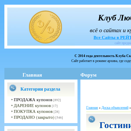
Клуб Лю
всё о сайтах и 
Все Сайты в РЕ
сайт предн
С 2014 года деятельность Клуба С
Сайт работает в режиме архива, где сод
Главная
Форум
Категории раздела
ПРОДАЖА купонов
[892]
ДАРЕНИЕ купонов
[17]
Главная
»
Доска объявлений
ПОКУПКА купонов
[28]
ПРОДАНО (закрыто)
[546]
Гостин