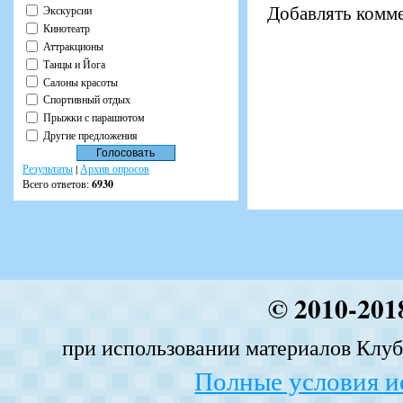
Добавлять комме
Экскурсии
Кинотеатр
Аттракционы
Танцы и Йога
Салоны красоты
Спортивный отдых
Прыжки с парашютом
Другие предложения
Результаты
|
Архив опросов
Всего ответов:
6930
© 2010-201
при использовании материалов Клуба
Полные условия и