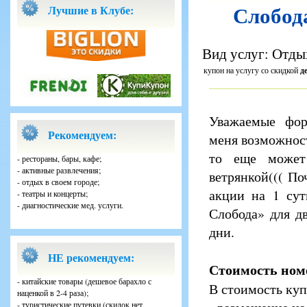
Слобода
Лучшие в Клубе:
Вид услуг: Отдых
купон на услугу со скидкой
д
Уважаемые фору
Рекомендуем:
меня возможност
то еще может 
- рестораны, бары, кафе;
- активные развлечения;
ветрянкой((( По
- отдых в своем городе;
акции на 1 сут
- театры и концерты;
- диагностические мед. услуги.
Слобода» для д
дни.
НЕ рекомендуем:
Стоимость номе
- китайские товары (дешевое барахло с
В стоимость куп
наценкой в 2-4 раза);
- туристические путевки (скидок нет,