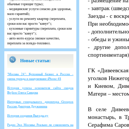
- размещение на
обычные горящие туры);
- завтрак (шведс
- медицинские услуги (опасно для здоровья,
мало гарантий);
Заезды - с воскр
- услуги по ремонту квартир (переплата,
При необходимо
сроки или вас просто "кинут");
- кухонные гарнитуры (переплата, сроки или
- дополнительно
вас просто "кинут");
- обеды и ужин
- авто-мото-курсы (низкое качество,
переплата за псевдо-топливо).
- другие допол
спортинвентаря
Новые статьи:
ГК «Дивеевская
"Москва 24": Купонный бизнес в России -
уголков Нижегор
смена тренда и нашумевшие iPhone 4S
и Киевом, Див
История успеха основателя сайта скидок
Матери – местом
Biglion Олега Савцова
Интервью генерального директора Groupon
Россия Дмитрия Дружинина
В селе Дивеев
монастырь, в Т
История создания Выгоды.ру
Серафима Саровс
Радио Эхо Москвы: Реально ли сэкономить на