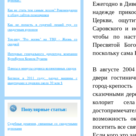
купонах?
Ежегодно в Див
Как не стать тем самым лохом? Рекомендации
надежде прико
и обзор сайтов-помощников
Церкви, ощут
Как не попасть в горячий пеший тур со
Саровского и и
скидочным купоном
чтобы по наст
Ток-шоу "Pro жизнь" на ТВЦ - Жизнь со
Пресвятой Бог
скидкой
поскольку сама 
Интервью генерального директора компании
КупиКупон Комила Рузаева
В августе 2004
Плюсы и минусы сервиса коллективных скидок
двери гостинич
Биглион в 2011 году: раздал машины с
квартирами и привлек около 30 млн $
город-крепост
сказочными дер
колорит сел
Популярные статьи:
достопримечате
возможность о
Судебные решения, связанные со скидочными
посетить все св
купонами
Если кого это з