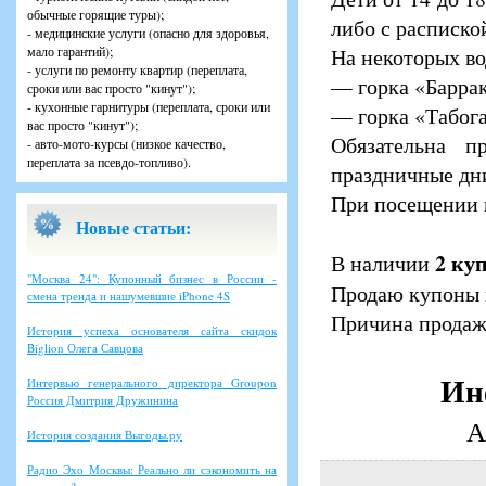
обычные горящие туры);
либо с расписко
- медицинские услуги (опасно для здоровья,
мало гарантий);
На некоторых во
- услуги по ремонту квартир (переплата,
— горка «Баррак
сроки или вас просто "кинут");
- кухонные гарнитуры (переплата, сроки или
— горка «Табога
вас просто "кинут");
Обязательна п
- авто-мото-курсы (низкое качество,
переплата за псевдо-топливо).
праздничные дн
При посещении 
Новые статьи:
2 ку
В наличии
"Москва 24": Купонный бизнес в России -
Продаю купоны п
смена тренда и нашумевшие iPhone 4S
Причина продажи
История успеха основателя сайта скидок
Biglion Олега Савцова
Ин
Интервью генерального директора Groupon
Россия Дмитрия Дружинина
А
История создания Выгоды.ру
Радио Эхо Москвы: Реально ли сэкономить на