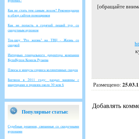
купонах?
[обращайте вним
Как не стать тем самым лохом? Рекомендации
и обзор сайтов-помощников
Как не попасть в горячий пеший тур со
скидочным купоном
Ток-шоу "Pro жизнь" на ТВЦ - Жизнь со
h
скидкой
к
Интервью генерального директора компании
КупиКупон Комила Рузаева
Плюсы и минусы сервиса коллективных скидок
Биглион в 2011 году: раздал машины с
25.03.
Размещено:
квартирами и привлек около 30 млн $
Добавлять комме
Популярные статьи:
Судебные решения, связанные со скидочными
купонами