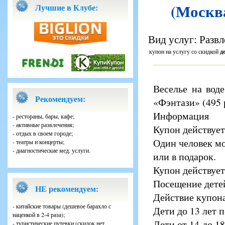
(Москва
Лучшие в Клубе:
Вид услуг: Развл
купон на услугу со скидкой
д
Веселье на вод
Рекомендуем:
«Фэнтази» (495 
Информация
- рестораны, бары, кафе;
- активные развлечения;
Купон действует
- отдых в своем городе;
Один человек мо
- театры и концерты;
- диагностические мед. услуги.
или в подарок.
Купон действует
Посещение детей
НЕ рекомендуем:
Действие купон
- китайские товары (дешевое барахло с
Дети до 13 лет 
наценкой в 2-4 раза);
Дети от 14 до 1
- туристические путевки (скидок нет,