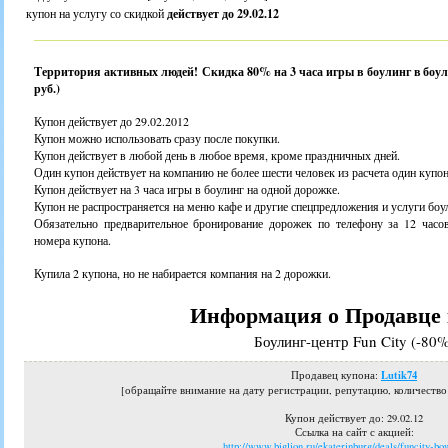
купон на услугу со скидкой
действует до 29.02.12
Территория активных людей! Скидка 80% на 3 часа игры в боулинг в боулин
руб.)
Купон действует до 29.02.2012
Купон можно использовать сразу после покупки.
Купон действует в любой день в любое время, кроме праздничных дней.
Один купон действует на компанию не более шести человек из расчета один купон
Купон действует на 3 часа игры в боулинг на одной дорожке.
Купон не распространяется на меню кафе и другие спецпредложения и услуги боу
Обязательно предварительное бронирование дорожек по телефону за 12 часо
номера купона.
Купила 2 купона, но не набирается компания на 2 дорожки.
Информация о Продавце 
Боулинг-центр Fun City (-80%
Lutik74
Продавец купона:
[обращайте внимание на дату регистрации, репутацию, количеств
Купон действует до
: 29.02.12
Ссылка на сайт с акцией:
http://www.biglion.ru/ekaterinburg/deals/funcity-bo