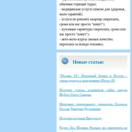
обычные горящие туры);
- медицинские услуги (опасно для здоровья,
мало гарантий);
- услуги по ремонту квартир (переплата,
сроки или вас просто "кинут");
- кухонные гарнитуры (переплата, сроки или
вас просто "кинут");
- авто-мото-курсы (низкое качество,
переплата за псевдо-топливо).
Новые статьи:
"Москва 24": Купонный бизнес в России -
смена тренда и нашумевшие iPhone 4S
История успеха основателя сайта скидок
Biglion Олега Савцова
Интервью генерального директора Groupon
Россия Дмитрия Дружинина
История создания Выгоды.ру
Радио Эхо Москвы: Реально ли сэкономить на