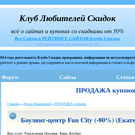
Клуб Любителей Скидок
всё о сайтах и купонах со скидками от 50%
Все Сайты в РЕЙТИНГЕ САЙТОВ Клуба Скидок
сайт предназначен для лиц старше 16 лет
2014 года деятельность Клуба Скидок прекращена, информация не актуализирует
работает в режиме архива, где содержится масса полезной информации в статьях и на ф
Форум
Сайты
Статьи
ПРОДАЖА купоно
Главная
»
Доска объявлений
»
ПРОДАЖА купонов
Боулинг-центр Fun City (-80%) (Екате
Вид услуг: Развлечения [Боулинг, Кино, Клубы]