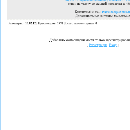
купон на услугу со скидкой продается за 45
Контактный e-mail:
lyamzinaolga@mail.r
Дополнительные контакты
: 89222086738
13.02.12
1970
0
Размещено:
|
Просмотров
:
|
Всего комментариев
:
Добавлять комментарии могут только зарегистрирован
[
Регистрация
|
Вход
]