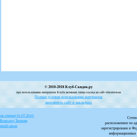
© 2010-2018 Клуб-Скидок.ру
при использовании материалов Клуба активная гипер-ссылка на сайт обязательна
Полные условия использования материалов
запомнить сайт в закладках
к открыт 01.07.2010.
Сетев
 Всеволод Тюркин
расположенное по ад
тной связи
зарегистрировано в Фе
информационных 