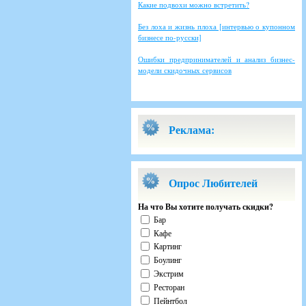
Какие подвохи можно встретить?
Без лоха и жизнь плоха [интервью о купонном
бизнесе по-русски]
Ошибки предпринимателей и анализ бизнес-
модели скидочных сервисов
Реклама:
Опрос Любителей
На что Вы хотите получать скидки?
Бар
Кафе
Картинг
Боулинг
Экстрим
Ресторан
Пейнтбол