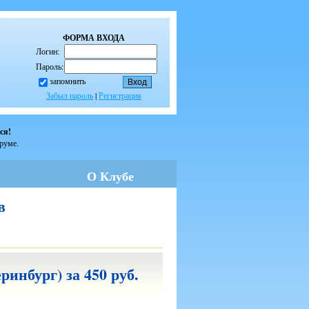
ФОРМА ВХОДА
Логин:
Пароль:
запомнить
Забыл пароль
|
Регистрация
ся!
оруме.
О Клубе
в
ринбург) за 450 руб.