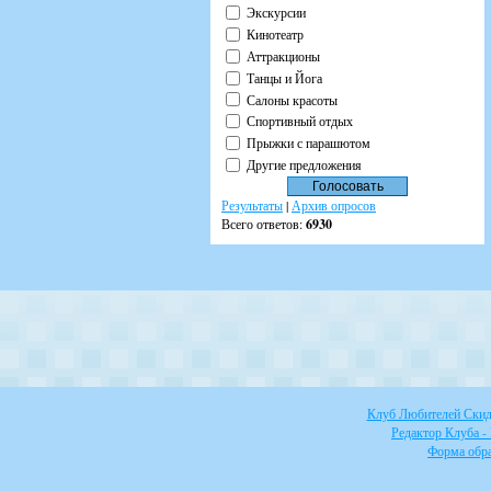
Экскурсии
Кинотеатр
Аттракционы
Танцы и Йога
Салоны красоты
Спортивный отдых
Прыжки с парашютом
Другие предложения
Результаты
|
Архив опросов
Всего ответов:
6930
Клуб Любителей Скидо
Редактор Клуба -
Форма обра