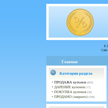
С 
Сайт 
Главная
Категории раздела
ПРОДАЖА купонов
[892]
ДАРЕНИЕ купонов
[17]
ПОКУПКА купонов
[28]
ПРОДАНО (закрыто)
[546]