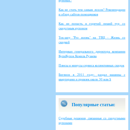
купонах?
Как не стать тем самым лохом? Рекомендации
и обзор сайтов-помощников
Как не попасть в горячий пеший тур со
скидочным купоном
Ток-шоу "Pro жизнь" на ТВЦ - Жизнь со
скидкой
Интервью генерального директора компании
КупиКупон Комила Рузаева
Плюсы и минусы сервиса коллективных скидок
Биглион в 2011 году: раздал машины с
квартирами и привлек около 30 млн $
Популярные статьи:
Судебные решения, связанные со скидочными
купонами