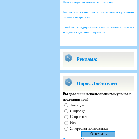
Какие подвохи можно встретить?
Без лоха и жизнь плоха [интервью о купонном
бизнесе по-русски]
Ошибки предпринимателей и анализ бизнес-
модели скидочных сервисов
Реклама:
Опрос Любителей
Вы довольны использованием купонов в
последний год?
Точно да
Скорее да
Скорее нет
Нет
Я перестал пользоваться