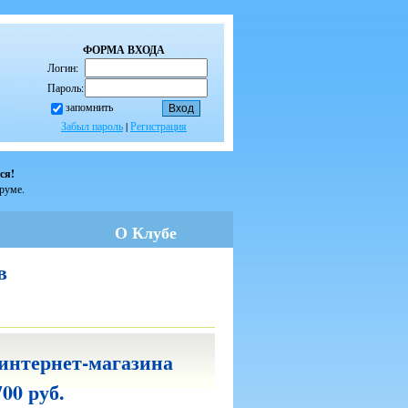
ФОРМА ВХОДА
Логин:
Пароль:
запомнить
Забыл пароль
|
Регистрация
ся!
оруме.
О Клубе
в
 интернет-магазина
700 руб.