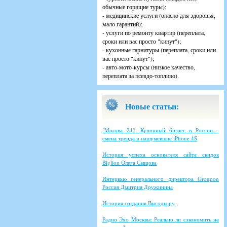
обычные горящие туры);
- медицинские услуги (опасно для здоровья,
мало гарантий);
- услуги по ремонту квартир (переплата,
сроки или вас просто "кинут");
- кухонные гарнитуры (переплата, сроки или
вас просто "кинут");
- авто-мото-курсы (низкое качество,
переплата за псевдо-топливо).
Новые статьи:
"Москва 24": Купонный бизнес в России -
смена тренда и нашумевшие iPhone 4S
История успеха основателя сайта скидок
Biglion Олега Савцова
Интервью генерального директора Groupon
Россия Дмитрия Дружинина
История создания Выгоды.ру
Радио Эхо Москвы: Реально ли сэкономить на