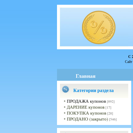
С 
Сайт 
Главная
Категории раздела
ПРОДАЖА купонов
[892]
ДАРЕНИЕ купонов
[17]
ПОКУПКА купонов
[28]
ПРОДАНО (закрыто)
[546]