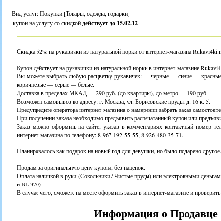
Вид услуг: Покупки [Товары, одежда, подарки]
купон на услугу со скидкой
действует до 15.02.12
Скидка 52% на рукавички из натуральной норки от интернет-магазина Rukavi4ki.n4
Купон действует на рукавички из натуральной норки в интернет-магазине Rukavi4k
Вы можете выбрать любую расцветку рукавичек: — черные — синие — красн
коричневые — серые — белые.
Доставка в пределах МКАД — 290 руб. (до квартиры), до метро — 190 руб.
Возможен самовывоз по адресу: г. Москва, ул. Борисовские пруды, д. 16 к. 5.
Предупредите оператора интернет-магазина о намерении забрать заказ самостояте
При получении заказа необходимо предъявить распечатанный купон или предъяв
Заказ можно оформить на сайте, указав в комментариях контактный номер тел
интернет-магазина по телефону: 8-967-192-55-55, 8-926-480-35-71.
Планировалось как подарок на новый год для девушки, но было подарено другое.
Продам за оригинальную цену купона, без наценок.
Оплата наличкой в руки (Сокольники / Чистые пруды) или электронными деньгам
и BL 370)
В случае чего, сможете на месте оформить заказ в интернет-магазине и проверит
Информация о Продавце 