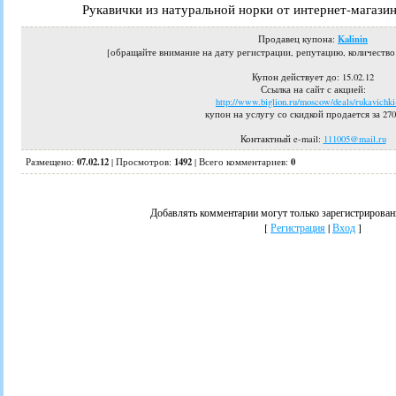
Рукавички из натуральной норки от интернет-магазин
Kalinin
Продавец купона:
[обращайте внимание на дату регистрации, репутацию, количеств
Купон действует до
: 15.02.12
Ссылка на сайт с акцией:
http://www.biglion.ru/moscow/deals/rukavichki
купон на услугу со скидкой продается за 270
Контактный e-mail:
111005@mail.ru
07.02.12
1492
0
Размещено:
|
Просмотров
:
|
Всего комментариев
:
Добавлять комментарии могут только зарегистрирован
[
Регистрация
|
Вход
]