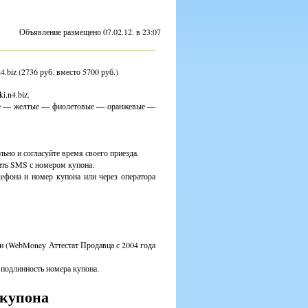
Объявление размещено 07.02.12. в 23:07
.biz (2736 руб. вместо 5700 руб.)
i.n4.biz.
ые — желтые — фиолетовые — оранжевые —
льно и согласуйте время своего приезда.
ить SMS с номером купона.
ефона и номер купона или через оператора
и (WebMoney Аттестат Продавца с 2004 года
ь подлинность номера купона.
купона