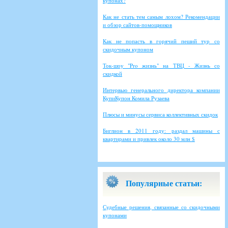
купонах?
Как не стать тем самым лохом? Рекомендации
и обзор сайтов-помощников
Как не попасть в горячий пеший тур со
скидочным купоном
Ток-шоу "Pro жизнь" на ТВЦ - Жизнь со
скидкой
Интервью генерального директора компании
КупиКупон Комила Рузаева
Плюсы и минусы сервиса коллективных скидок
Биглион в 2011 году: раздал машины с
квартирами и привлек около 30 млн $
Популярные статьи:
Судебные решения, связанные со скидочными
купонами