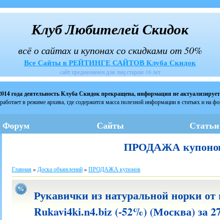
Клуб Любителей Скидок
всё о сайтах и купонах со скидками от 50%
Все Сайты в РЕЙТИНГЕ САЙТОВ Клуба Скидок
сайт предназначен для лиц старше 16 лет
2014 года деятельность Клуба Скидок прекращена, информация не актуализирует
работает в режиме архива, где содержится масса полезной информации в статьях и на ф
Форум
Сайты
Статьи
ПРОДАЖА купоно
Главная
»
Доска объявлений
»
ПРОДАЖА купонов
Рукавички из натуральной норки от
Rukavi4ki.n4.biz (-52%) (Москва) за 2