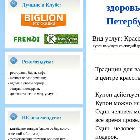
здоровь
Лучшие в Клубе:
Петербу
Вид услуг: Красо
купон на услугу со скидкой
д
Рекомендуем:
Традиции для в
- рестораны, бары, кафе;
в центре красоты
- активные развлечения;
- отдых в своем городе;
- театры и концерты;
Купон действует
- диагностические мед. услуги.
Купон можно исп
Один человек мо
НЕ рекомендуем:
все время прове
Один человек 
- китайские товары (дешевое барахло с
наценкой в 2-4 раза);
подарок.
- туристические путевки (скидок нет,