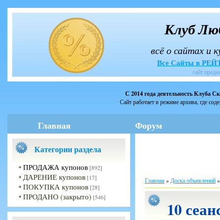
Клуб Лю
всё о сайтах и 
Все Сайты в РЕ
сайт предн
С 2014 года деятельность Клуба С
Сайт работает в режиме архива, где сод
Главная
Форум
Категории раздела
ПРОДАЖА купонов
[892]
ДАРЕНИЕ купонов
[17]
Главная
»
Доска объявлений
ПОКУПКА купонов
[28]
ПРОДАНО (закрыто)
[546]
10 сеан