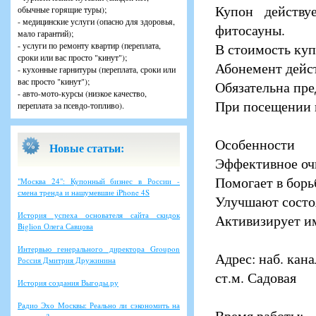
Купон действу
обычные горящие туры);
- медицинские услуги (опасно для здоровья,
фитосауны.
мало гарантий);
- услуги по ремонту квартир (переплата,
В стоимость куп
сроки или вас просто "кинут");
Абонемент дейст
- кухонные гарнитуры (переплата, сроки или
вас просто "кинут");
Обязательна пре
- авто-мото-курсы (низкое качество,
При посещении 
переплата за псевдо-топливо).
Особенности
Новые статьи:
Эффективное оч
Помогает в бор
"Москва 24": Купонный бизнес в России -
смена тренда и нашумевшие iPhone 4S
Улучшают состо
История успеха основателя сайта скидок
Активизирует и
Biglion Олега Савцова
Интервью генерального директора Groupon
Адрес: наб. кана
Россия Дмитрия Дружинина
ст.м. Садовая
История создания Выгоды.ру
Радио Эхо Москвы: Реально ли сэкономить на
Время работы: