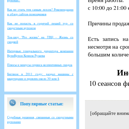
купонах?
с 10:00 до 21:00
Как не стать тем самым лохом? Рекомендации
и обзор сайтов-помощников
Причины продажи
Как не попасть в горячий пеший тур со
скидочным купоном
Ток-шоу "Pro жизнь" на ТВЦ - Жизнь со
Есть запись на
скидкой
несмотря на сро
Интервью генерального директора компании
большим количе
КупиКупон Комила Рузаева
Плюсы и минусы сервиса коллективных скидок
Ин
Биглион в 2011 году: раздал машины с
квартирами и привлек около 30 млн $
10 сеансов ф
Популярные статьи:
[обращайте вним
Судебные решения, связанные со скидочными
купонами