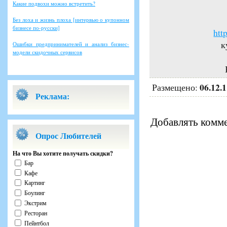
Какие подвохи можно встретить?
Без лоха и жизнь плоха [интервью о купонном
бизнесе по-русски]
htt
к
Ошибки предпринимателей и анализ бизнес-
модели скидочных сервисов
06.12.
Размещено:
Реклама:
Добавлять комме
Опрос Любителей
На что Вы хотите получать скидки?
Бар
Кафе
Картинг
Боулинг
Экстрим
Ресторан
Пейнтбол