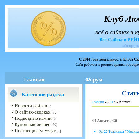
Клуб Лю
всё о сайтах и 
Все Сайты в РЕ
сайт предн
С 2014 года деятельность Клуба С
Сайт работает в режиме архива, где сод
Главная
Форум
Стать
Категории раздела
Главная
»
2012
»
Август
Новости сайтов
[7]
О сайтах-скидках
[32]
Подводные камни
[6]
04 Августа, Сб
Купонный бизнес
[29]
Поставщикам Услуг
[7]
04:22
Телеканал "Москва 