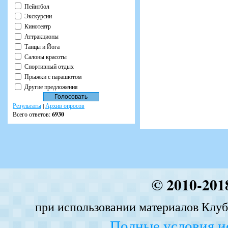
Пейнтбол
Экскурсии
Кинотеатр
Аттракционы
Танцы и Йога
Салоны красоты
Спортивный отдых
Прыжки с парашютом
Другие предложения
Результаты
|
Архив опросов
Всего ответов:
6930
© 2010-201
при использовании материалов Клуба
Полные условия и