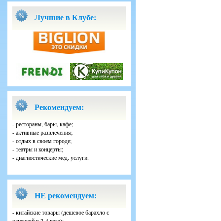
Лучшие в Клубе:
Рекомендуем:
- рестораны, бары, кафе;
- активные развлечения;
- отдых в своем городе;
- театры и концерты;
- диагностические мед. услуги.
НЕ рекомендуем:
- китайские товары (дешевое барахло с
наценкой в 2-4 раза);