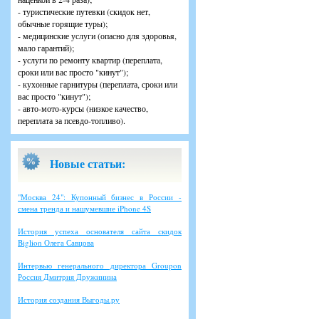
- туристические путевки (скидок нет,
обычные горящие туры);
- медицинские услуги (опасно для здоровья,
мало гарантий);
- услуги по ремонту квартир (переплата,
сроки или вас просто "кинут");
- кухонные гарнитуры (переплата, сроки или
вас просто "кинут");
- авто-мото-курсы (низкое качество,
переплата за псевдо-топливо).
Новые статьи:
"Москва 24": Купонный бизнес в России -
смена тренда и нашумевшие iPhone 4S
История успеха основателя сайта скидок
Biglion Олега Савцова
Интервью генерального директора Groupon
Россия Дмитрия Дружинина
История создания Выгоды.ру