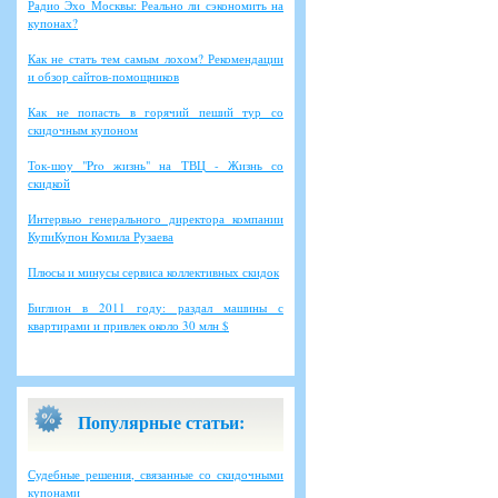
Радио Эхо Москвы: Реально ли сэкономить на
купонах?
Как не стать тем самым лохом? Рекомендации
и обзор сайтов-помощников
Как не попасть в горячий пеший тур со
скидочным купоном
Ток-шоу "Pro жизнь" на ТВЦ - Жизнь со
скидкой
Интервью генерального директора компании
КупиКупон Комила Рузаева
Плюсы и минусы сервиса коллективных скидок
Биглион в 2011 году: раздал машины с
квартирами и привлек около 30 млн $
Популярные статьи:
Судебные решения, связанные со скидочными
купонами