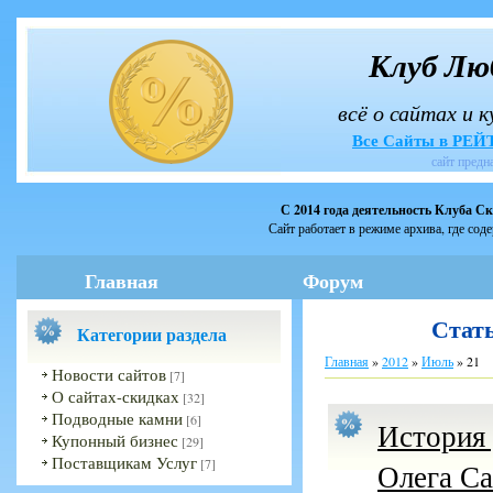
Клуб Лю
всё о сайтах и 
Все Сайты в РЕ
сайт предн
С 2014 года деятельность Клуба С
Сайт работает в режиме архива, где сод
Главная
Форум
Стать
Категории раздела
Главная
»
2012
»
Июль
»
21
Новости сайтов
[7]
О сайтах-скидках
[32]
Подводные камни
[6]
История 
Купонный бизнес
[29]
Поставщикам Услуг
[7]
Олега С