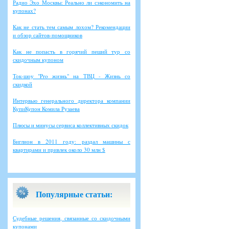
Радио Эхо Москвы: Реально ли сэкономить на
купонах?
Как не стать тем самым лохом? Рекомендации
и обзор сайтов-помощников
Как не попасть в горячий пеший тур со
скидочным купоном
Ток-шоу "Pro жизнь" на ТВЦ - Жизнь со
скидкой
Интервью генерального директора компании
КупиКупон Комила Рузаева
Плюсы и минусы сервиса коллективных скидок
Биглион в 2011 году: раздал машины с
квартирами и привлек около 30 млн $
Популярные статьи:
Судебные решения, связанные со скидочными
купонами