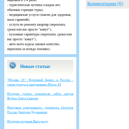
Комментарии (0)
- туристические путевки (скидок нет,
обычные горящие туры);
- медицинские услуги (опасно для здоровья,
мало гарантий);
- услуги по ремонту квартир (переплата,
сроки или вас просто "кинут");
- кухонные гарнитуры (переплата, сроки или
вас просто "кинут");
- авто-мото-курсы (низкое качество,
переплата за псевдо-топливо).
Новые статьи:
"Москва 24": Купонный бизнес в России -
смена тренда и нашумевшие iPhone 4S
История успеха основателя сайта скидок
Biglion Олега Савцова
Интервью генерального директора Groupon
Россия Дмитрия Дружинина
История создания Выгоды.ру