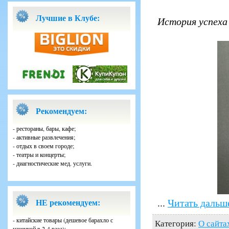
Лучшие в Клубе:
История успеха 
Рекомендуем:
- рестораны, бары, кафе;
- активные развлечения;
- отдых в своем городе;
- театры и концерты;
- диагностические мед. услуги.
...
Читать дальш
НЕ рекомендуем:
- китайские товары (дешевое барахло с
Категория:
О сайта
наценкой в 2-4 раза);