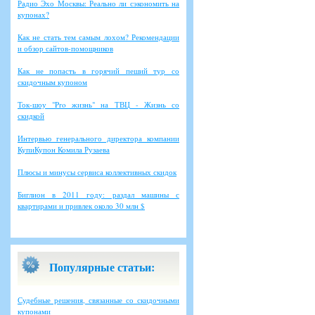
Радио Эхо Москвы: Реально ли сэкономить на
купонах?
Как не стать тем самым лохом? Рекомендации
и обзор сайтов-помощников
Как не попасть в горячий пеший тур со
скидочным купоном
Ток-шоу "Pro жизнь" на ТВЦ - Жизнь со
скидкой
Интервью генерального директора компании
КупиКупон Комила Рузаева
Плюсы и минусы сервиса коллективных скидок
Биглион в 2011 году: раздал машины с
квартирами и привлек около 30 млн $
Популярные статьи:
Судебные решения, связанные со скидочными
купонами