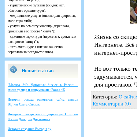
- туристические путевки (скидок нет,
обычные горящие туры);
- медицинские услуги (опасно для здоровья,
мало гарантий);
- услуги по ремонту квартир (переплата,
сроки или вас просто "кинут");
Жизнь со скидко
- кухонные гарнитуры (переплата, сроки или
вас просто "кинут");
Интернете. Всё 
- авто-мото-курсы (низкое качество,
интернет-прост
переплата за псевдо-топливо).
Но вот только т
Новые статьи:
задумываются, ч
для простаков. 
"Москва 24": Купонный бизнес в России -
смена тренда и нашумевшие iPhone 4S
Категория:
О сайта
История успеха основателя сайта скидок
Комментарии (0)
Biglion Олега Савцова
Интервью генерального директора Groupon
Россия Дмитрия Дружинина
История создания Выгоды.ру