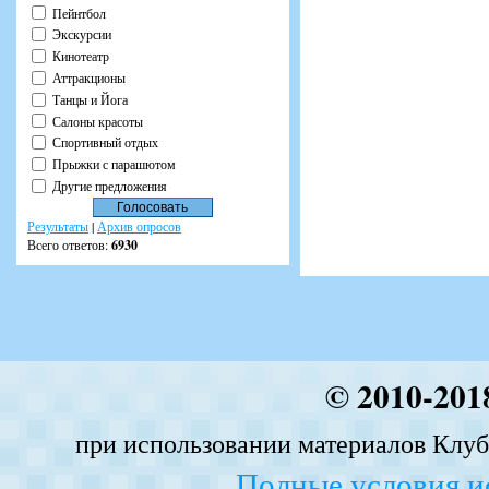
Пейнтбол
Экскурсии
Кинотеатр
Аттракционы
Танцы и Йога
Салоны красоты
Спортивный отдых
Прыжки с парашютом
Другие предложения
Результаты
|
Архив опросов
Всего ответов:
6930
© 2010-201
при использовании материалов Клуба
Полные условия и