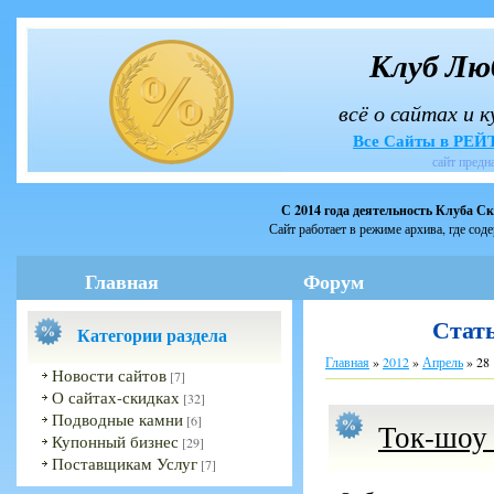
Клуб Лю
всё о сайтах и 
Все Сайты в РЕ
сайт предн
С 2014 года деятельность Клуба С
Сайт работает в режиме архива, где сод
Главная
Форум
Стать
Категории раздела
Главная
»
2012
»
Апрель
»
28
Новости сайтов
[7]
О сайтах-скидках
[32]
Подводные камни
[6]
Ток-шоу 
Купонный бизнес
[29]
Поставщикам Услуг
[7]