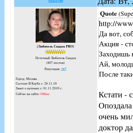
Дата: Вт,
Super340
Quote
(
Supe
http://www
Да вот, соб
Акция - ст
[
Любитель Скидок PRO
]
Заходишь н
Почетный Любитель Скидок
Ай, молодц
(807 постов)
Репутация:
167
После таки
Город: Москва
Состоит В Клубе с: 28.11.10
Знает о купонах с: 01.11.2010 г.
Кстати - 
Сейчас на сайте:
Offline
Опоздала 
очень мил
доктор да