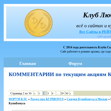
Клуб Лю
всё о сайтах и 
Все Сайты в РЕ
сайт предн
С 2014 года деятельность Клуба С
Сайт работает в режиме архива, где сод
Главная
Форум
КОММЕНТАРИИ по текущим акциям Ку
Страница
2
из
30
«
1
2
3
4
…
29
30
»
ФОРУМ КЛС
»
Раздел про KUPIBONUS
»
Скидки КупиБонуса в Москве
»
КупиБонуса