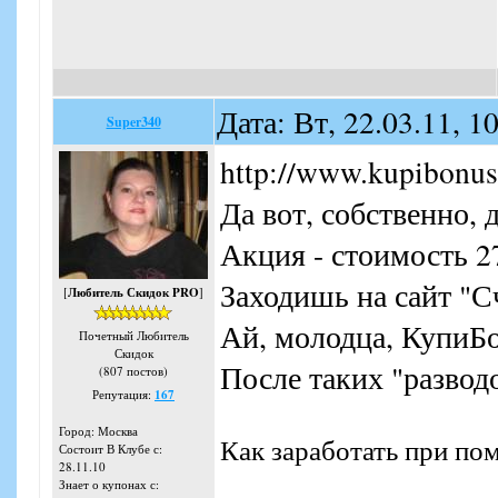
Дата: Вт, 22.03.11, 
Super340
http://www.kupibonus
Да вот, собственно, д
Акция - стоимость 2
Заходишь на сайт "Сч
[
Любитель Скидок PRO
]
Ай, молодца, КупиБон
Почетный Любитель
Скидок
После таких "разводо
(807 постов)
Репутация:
167
Город: Москва
Как заработать при пом
Состоит В Клубе с:
28.11.10
Знает о купонах с: