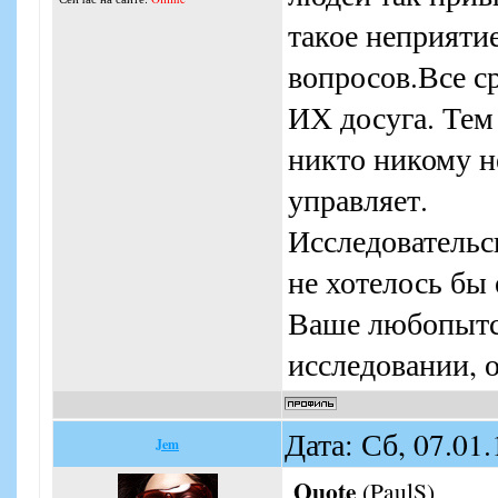
такое неприяти
вопросов.Все ср
ИХ досуга. Тем 
никто никому не
управляет.
Исследовательс
не хотелось бы 
Ваше любопытс
исследовании, о
Дата: Сб, 07.01
Jem
Quote
(
PaulS
)