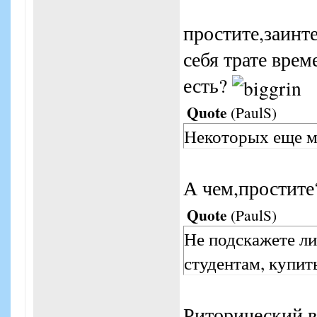
простите,заинт
себя трате вре
есть?
Quote
(
PaulS
)
Некоторых еще мо
А чем,простите
Quote
(
PaulS
)
Не подскажете ли
студентам, купит
Риторический 