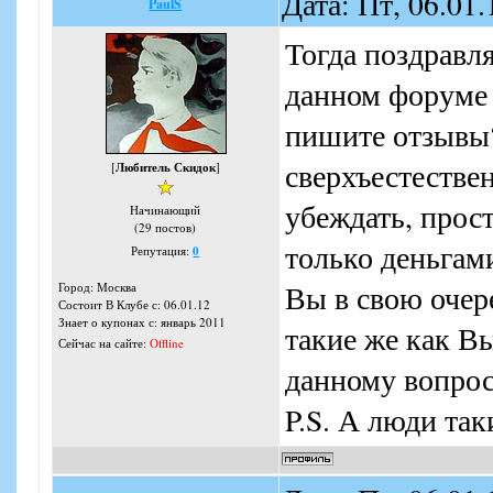
Дата: Пт, 06.01
PaulS
Тогда поздравл
данном форуме 
пишите отзывы?
сверхъестестве
[
Любитель Скидок
]
убеждать, прос
Начинающий
(29 постов)
только деньгам
Репутация:
0
Вы в свою очере
Город: Москва
Состоит В Клубе с: 06.01.12
Знает о купонах с: январь 2011
такие же как Вы
Сейчас на сайте:
Offline
данному вопрос
P.S. А люди та