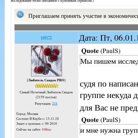
исследование тесно связанное с купонным сервисом.)
Приглашаем принять участие в экономичес
Дата: Пт, 06.01
160172
Quote
(
PaulS
)
Мы пишем иссле
[
Любитель Скидок PRO
]
судя по написа
группе некуда 
Самый Почетный Любитель Скидок
(2159 постов)
Репутация:
221
для Вас не пре
Город: Москва
Quote
(
PaulS
)
Состоит В Клубе с: 13.11.10
Знает о купонах с: 09.2010
и мне нужна гру
Сейчас на сайте:
Offline