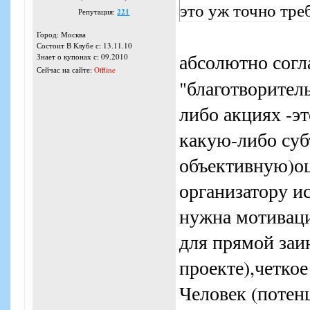
это уж точно тре
Репутация:
221
Город: Москва
Состоит В Клубе с: 13.11.10
абсолютно согл
Знает о купонах с: 09.2010
Сейчас на сайте:
Offline
"благотворитель
либо акциях -эт
какую-либо суб
объективную)оц
организатору и
нужна мотиваци
для прямой заи
проекте),четкое
Человек (потен