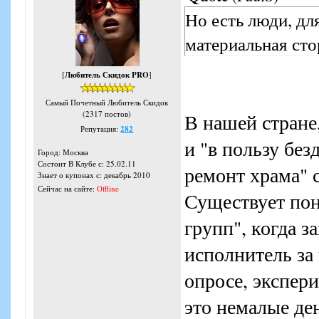
Но есть люди, дл
материальная сто
[
Любитель Скидок PRO
]
Самый Почетный Любитель Скидок
(2317 постов)
В нашей стране
Репутация:
282
и "в пользу без
Город: Москва
Состоит В Клубе с: 25.02.11
ремонт храма" 
Знает о купонах с: декабрь 2010
Сейчас на сайте:
Offline
Существует пон
групп", когда з
исполнитель за
опросе, экспери
это немалые ден