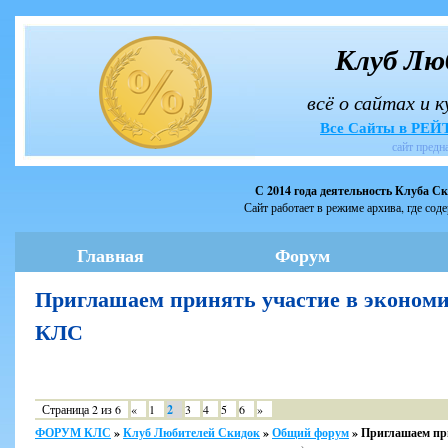
Клуб Лю
всё о сайтах и 
Все Сайты в РЕ
сайт предн
С 2014 года деятельность Клуба С
Сайт работает в режиме архива, где сод
Главная
Форум
Приглашаем принять участие в экономи
КЛС
Страница
2
из
6
«
1
2
3
4
5
6
»
ФОРУМ КЛС
»
Клуб Любителей Скидок
»
Общий форум
»
Приглашаем при