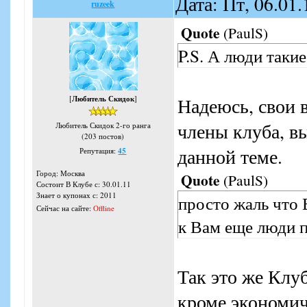
Дата: Пт, 06.01
ruzeek
Quote
(
PaulS
)
P.S. А люди таки
[
Любитель Скидок
]
Надеюсь, свои 
члены клуба, в
Любитель Скидок 2-го ранга
(203 постов)
данной теме.
Репутация:
45
Город: Москва
Quote
(
PaulS
)
Состоит В Клубе с: 30.01.11
Знает о купонах с: 2011
просто жаль что 
Сейчас на сайте:
Offline
к Вам еще люди 
Так это же Клу
кроме экономич