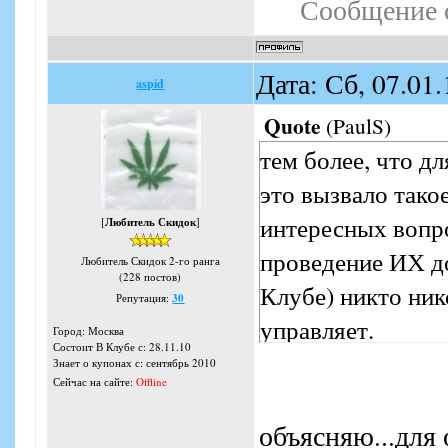
Сообщение 
Дата: Сб, 07.01
aspid
Quote
(
PaulS
)
тем более, что д
это вызвало тако
интересных вопро
[
Любитель Скидок
]
проведение ИХ до
Любитель Скидок 2-го ранга
(228 постов)
Клубе) никто ник
Репутация:
30
управляет.
Город: Москва
Состоит В Клубе с: 28.11.10
Знает о купонах с: сентябрь 2010
Сейчас на сайте:
Offline
объясняю...для 