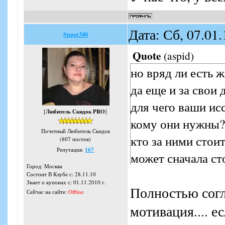
Дата: Сб, 07.01
Super340
Quote
(
aspid
)
но вряд ли есть
да еще и за свои 
для чего ваши ис
[
Любитель Скидок PRO
]
кому они нужны?
Почетный Любитель Скидок
кто за ними стои
(807 постов)
Репутация:
167
может сначала сто
Город: Москва
а потом о чем то
Состоит В Клубе с: 28.11.10
Знает о купонах с: 01.11.2010 г.
Полностью согл
Сейчас на сайте:
Offline
мотивация.... е