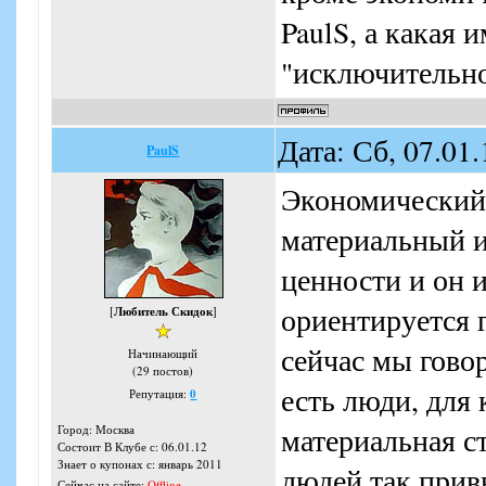
PaulS, а какая 
"исключительно
Дата: Сб, 07.01
PaulS
Экономический 
материальный и
ценности и он 
ориентируется 
[
Любитель Скидок
]
сейчас мы гово
Начинающий
(29 постов)
есть люди, для
Репутация:
0
материальная ст
Город: Москва
Состоит В Клубе с: 06.01.12
Знает о купонах с: январь 2011
людей так прив
Сейчас на сайте:
Offline