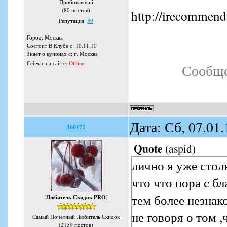
Пробовавший
(80 постов)
http://irecommend
Репутация:
39
Город: Москва
Состоит В Клубе с: 10.11.10
Знает о купонах с: г. Москва
Сейчас на сайте:
Offline
Сообще
Дата: Сб, 07.01
160172
Quote
(
aspid
)
лично я уже стол
что что пора с б
тем более незнак
[
Любитель Скидок PRO
]
не говоря о том 
Самый Почетный Любитель Скидок
(2159 постов)