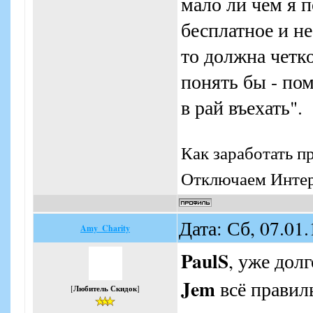
мало ли чем я п
бесплатное и не
то должна четко
понять бы - по
в рай въехать".
Как заработать п
Отключаем Интерн
Дата: Сб, 07.01
Amy_Charity
PaulS
, уже дол
Jem
всё правиль
[
Любитель Скидок
]