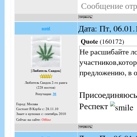
Сообщение отр
Дата: Пт, 06.01
aspid
Quote
(
160172
)
Не расшибайте ло
участников,кото
предложению, в 
[
Любитель Скидок
]
Любитель Скидок 2-го ранга
(228 постов)
Присоединяюс
Репутация:
30
Респект
Город: Москва
Состоит В Клубе с: 28.11.10
Знает о купонах с: сентябрь 2010
Сейчас на сайте:
Offline