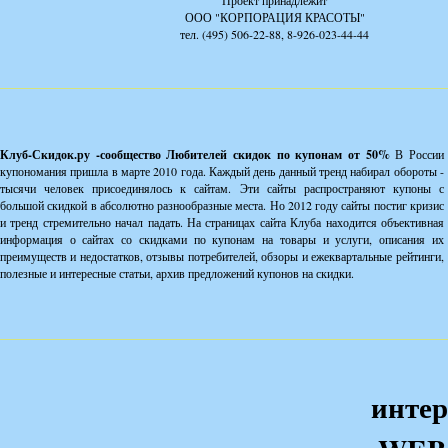
Проект принадлежит
ООО "КОРПОРАЦИЯ КРАСОТЫ"
тел. (495) 506-22-88, 8-926-023-44-44
Клуб-Скидок.ру -сообщество Любителей скидок по купонам от 50%
В России
купономания пришла в марте 2010 года. Каждый день данный тренд набирал обороты -
тысячи человек присоединялось к сайтам. Эти сайты распространяют купоны с
большой скидкой в абсолютно разнообразные места. Но 2012 году сайты постиг кризис
и тренд стремительно начал падать. На страницах сайта Клуба находится объективная
информация о сайтах со скидками по купонам на товары и услуги, описания их
преимуществ и недостатков, отзывы потребителей, обзоры и ежеквартальные рейтинги,
полезные и интересные статьи, архив предложений купонов на скидки.
интер