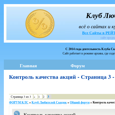
Клуб Лю
всё о сайтах и 
Все Сайты в РЕ
сайт предн
С 2014 года деятельность Клуба С
Сайт работает в режиме архива, где сод
Главная
Форум
Контроль качества акций - Страница 
Страница
3
из
3
«
1
2
3
ФОРУМ КЛС
»
Клуб Любителей Скидок
»
Общий форум
»
Контроль качес
Контроль качества акций