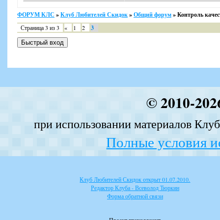
ФОРУМ КЛС
»
Клуб Любителей Скидок
»
Общий форум
»
Контроль качес
Страница
3
из
3
«
1
2
3
© 2010-202
при использовании материалов Клуба
Полные условия и
Клуб Любителей Скидок открыт 01.07.2010.
Редактор Клуба - Всеволод Тюркин
Форма обратной связи