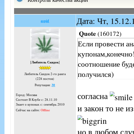
Дата: Чт, 15.12
aspid
Quote
(
160172
)
Если провести а
купонам,конечно!
соотношение буде
[
Любитель Скидок
]
получился)
Любитель Скидок 2-го ранга
(228 постов)
Репутация:
30
согласна
Город: Москва
Состоит В Клубе с: 28.11.10
Знает о купонах с: сентябрь 2010
и закон то не и
Сейчас на сайте:
Offline
но в любом случ