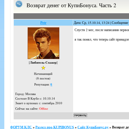
Возврат денег от КупиБонуса. Часть 2
Petr
Дата: Ср, 15.10.14, 13:24 | Сообщение
Спустя 2 мес, после написания перво
я так понял, что теперь сайт принадл
[
Любитель-Стажер
]
Начинающий
(8 постов)
Репутация:
0
Город: Москва
Состоит В Клубе с: 10.10.14
Знает о купонах с: сентябрь 2010
Сейчас на сайте:
Offline
ФОРУМ КЛС
»
Раздел про KUPIBONUS
»
Сайт КупиБонус.ру
»
Возврат де