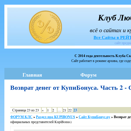
Клуб Лю
всё о сайтах и 
Все Сайты в РЕ
сайт предн
С 2014 года деятельность Клуба С
Сайт работает в режиме архива, где сод
Главная
Форум
Возврат денег от КупиБонуса. Часть 2 
Страница
23
из
23
«
1
2
…
21
22
23
ФОРУМ КЛС
»
Раздел про KUPIBONUS
»
Сайт КупиБонус.ру
»
Возврат де
официальных представителей KupiBonus)