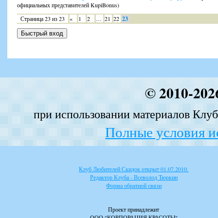
официальных представителей KupiBonus)
Страница
23
из
23
«
1
2
…
21
22
23
© 2010-202
при использовании материалов Клуба
Полные условия и
Клуб Любителей Скидок открыт 01.07.2010.
Редактор Клуба - Всеволод Тюркин
Форма обратной связи
Проект принадлежит
ООО "КОРПОРАЦИЯ КРАСОТЫ"