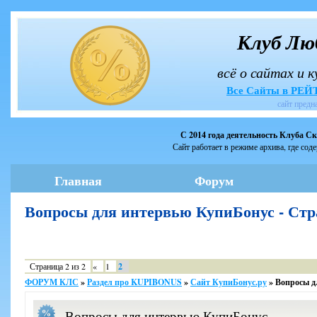
Клуб Лю
всё о сайтах и 
Все Сайты в РЕ
сайт предн
С 2014 года деятельность Клуба С
Сайт работает в режиме архива, где сод
Главная
Форум
Вопросы для интервью КупиБонус - Ст
Страница
2
из
2
«
1
2
ФОРУМ КЛС
»
Раздел про KUPIBONUS
»
Сайт КупиБонус.ру
»
Вопросы д
Вопросы для интервью КупиБонус