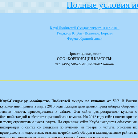
Полные условия и
Клуб Любителей Скидок открыт 01.07.2010.
Редактор Клуба - Всеволод Тюркин
Форма обратной связи
Проект принадлежит
ООО "КОРПОРАЦИЯ КРАСОТЫ"
тел. (495) 506-22-88, 8-926-023-44-44
Клуб-Скидок.ру -сообщество Любителей скидок по купонам от 50%
В России
купономания пришла в марте 2010 года. Каждый день данный тренд набирал обороты -
тысячи человек присоединялось к сайтам. Эти сайты распространяют купоны с
большой скидкой в абсолютно разнообразные места. Но 2012 году сайты постиг кризис
и тренд стремительно начал падать. На страницах сайта Клуба находится объективная
информация о сайтах со скидками по купонам на товары и услуги, описания их
преимуществ и недостатков, отзывы потребителей, обзоры и ежеквартальные рейтинги,
полезные и интересные статьи, архив предложений купонов на скидки.