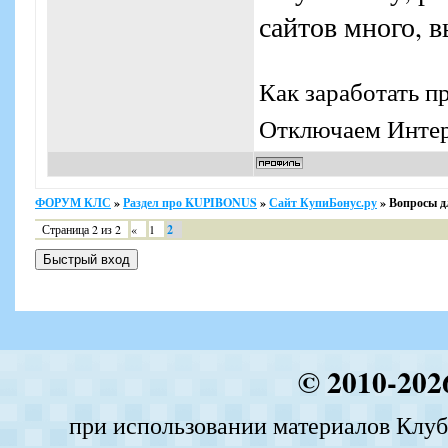
сайтов много, в
Как заработать п
Отключаем Интерн
ФОРУМ КЛС
»
Раздел про KUPIBONUS
»
Сайт КупиБонус.ру
»
Вопросы д
Страница
2
из
2
«
1
2
© 2010-202
при использовании материалов Клуба