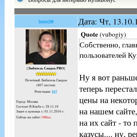
Дата: Чт, 13.10
Super340
Quote
(
vubogiy
)
Собственно, глав
пользователей К
[
Любитель Скидок PRO
]
Ну я вот раньш
Почетный Любитель Скидок
(807 постов)
теперь перестал
Репутация:
167
цены на некото
Город: Москва
Состоит В Клубе с: 28.11.10
на нашем сайте,
Знает о купонах с: 01.11.2010 г.
Сейчас на сайте:
Offline
на их сайт - то
казусы.... ну, 