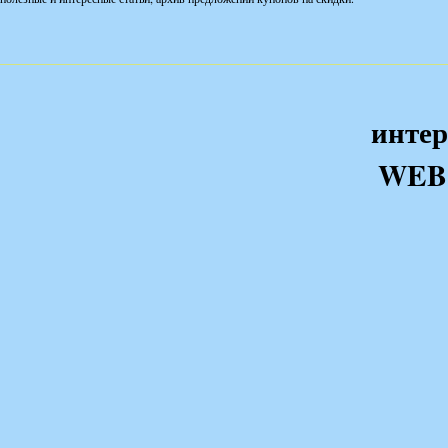
интер
WEB