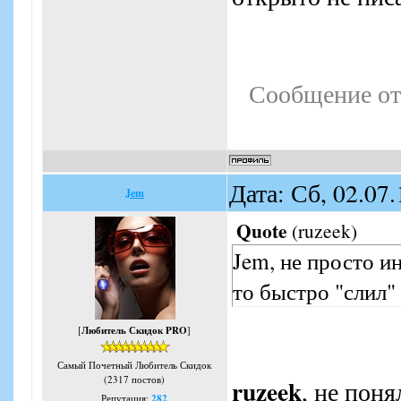
Сообщение от
Дата: Сб, 02.07
Jem
Quote
(
ruzeek
)
Jem, не просто и
то быстро "слил
[
Любитель Скидок PRO
]
Самый Почетный Любитель Скидок
(2317 постов)
ruzeek
, не поня
Репутация:
282