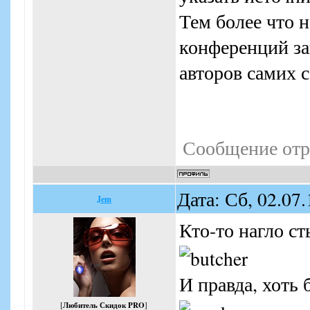
такчто давайте те
Тем более что н
личку".
конференций за
авторов самих 
Сообщение отр
Дата: Сб, 02.07
Jem
Кто-то нагло с
И правда, хоть
[
Любитель Скидок PRO
]