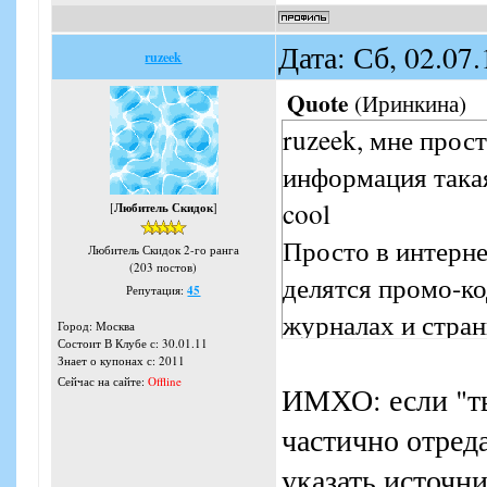
Дата: Сб, 02.07
ruzeek
Quote
(
Иринкина
)
ruzeek, мне прост
информация такая
cool
[
Любитель Скидок
]
Просто в интерне
Любитель Скидок 2-го ранга
(203 постов)
делятся промо-ко
Репутация:
45
журналах и стран
Город: Москва
Состоит В Клубе с: 30.01.11
информацией и э
Знает о купонах с: 2011
Сейчас на сайте:
Offline
ИМХО: если "ты
Я, например, тож
коды и здесь их 
частично отред
что "какие-то бя
указать источни