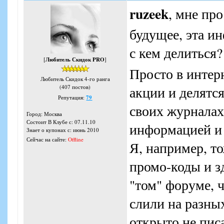
ruzeek
, мне пр
будущее, эта ин
с кем делиться
[
Любитель Скидок PRO
]
Просто в интер
Любитель Скидок 4-го ранга
акции и делятс
(407 постов)
Репутация:
79
своих журналах 
Город: Москва
Состоит В Клубе с: 07.11.10
информацией и 
Знает о купонах с: июнь 2010
Сейчас на сайте:
Offline
Я, например, то
промо-коды и з
"том" форуме, 
слили на разных
открыто не писа