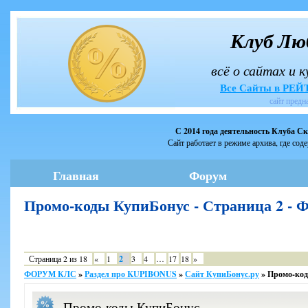
Клуб Лю
всё о сайтах и 
Все Сайты в РЕ
сайт предн
С 2014 года деятельность Клуба С
Сайт работает в режиме архива, где сод
Главная
Форум
Промо-коды КупиБонус - Страница 2 
Страница
2
из
18
«
1
2
3
4
…
17
18
»
ФОРУМ КЛС
»
Раздел про KUPIBONUS
»
Сайт КупиБонус.ру
»
Промо-ко
Промо-коды КупиБонус