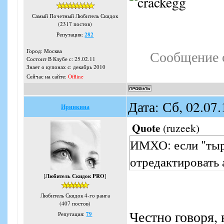
Самый Почетный Любитель Скидок
(2317 постов)
Репутация:
282
Город: Москва
Сообщение 
Состоит В Клубе с: 25.02.11
Знает о купонах с: декабрь 2010
Сейчас на сайте:
Offline
Дата: Сб, 02.07
Иринкина
Quote
(
ruzeek
)
ИМХО: если "тыри
отредактировать 
[
Любитель Скидок PRO
]
Любитель Скидок 4-го ранга
(407 постов)
Честно говоря, 
Репутация:
79