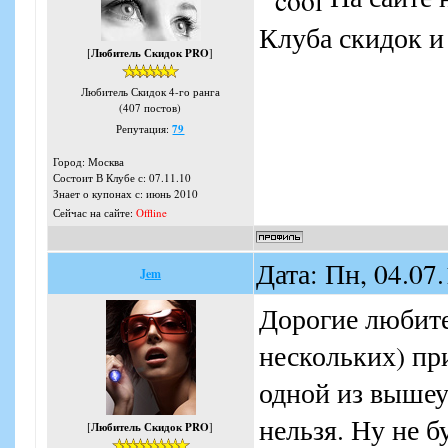
Клуба скидок и
[
Любитель Скидок PRO
]
Любитель Скидок 4-го ранга
(407 постов)
Репутация:
79
Город: Москва
Состоит В Клубе с: 07.11.10
Знает о купонах с: июнь 2010
Сейчас на сайте:
Offline
Дата: Пн, 04.07
Jem
Дорогие любите
нескольких) пр
одной из вышеу
нельзя. Ну не б
[
Любитель Скидок PRO
]