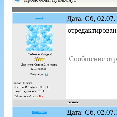
Дата: Сб, 02.07
ruzeek
отредактировано
[
Любитель Скидок
]
Сообщение отр
Любитель Скидок 2-го ранга
(203 постов)
Репутация:
45
Город: Москва
Состоит В Клубе с: 30.01.11
Знает о купонах с: 2011
Сейчас на сайте:
Offline
Дата: Сб, 02.07
Иринкина