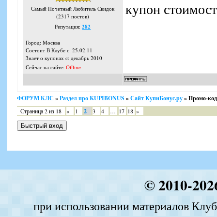
купон стоимос
Самый Почетный Любитель Скидок
(2317 постов)
Репутация:
282
Город: Москва
Состоит В Клубе с: 25.02.11
Знает о купонах с: декабрь 2010
Сейчас на сайте:
Offline
ФОРУМ КЛС
»
Раздел про KUPIBONUS
»
Сайт КупиБонус.ру
»
Промо-ко
Страница
2
из
18
«
1
2
3
4
…
17
18
»
© 2010-202
при использовании материалов Клуба