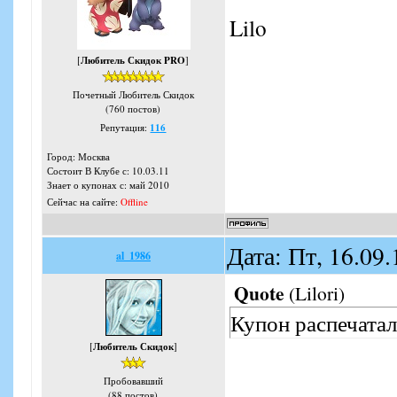
Lilo
[
Любитель Скидок PRO
]
Почетный Любитель Скидок
(760 постов)
Репутация:
116
Город: Москва
Состоит В Клубе с: 10.03.11
Знает о купонах с: май 2010
Сейчас на сайте:
Offline
Дата: Пт, 16.09
al_1986
Quote
(
Lilori
)
Купон распечатал
[
Любитель Скидок
]
Пробовавший
(88 постов)