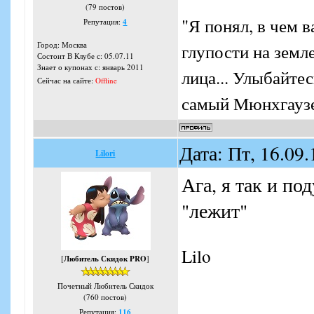
(79 постов)
"Я понял, в чем 
Репутация:
4
глупости на земл
Город: Москва
Состоит В Клубе с: 05.07.11
Знает о купонах с: январь 2011
лица... Улыбайтес
Сейчас на сайте:
Offline
самый Мюнхгауз
Дата: Пт, 16.09
Lilori
Ага, я так и по
"лежит"
Lilo
[
Любитель Скидок PRO
]
Почетный Любитель Скидок
(760 постов)
Репутация:
116