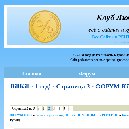
Клуб Лю
всё о сайтах и 
Все Сайты в РЕ
сайт предн
С 2014 года деятельность Клуба С
Сайт работает в режиме архива, где сод
Главная
Форум
BillKill - 1 год! - Страница 2 - ФОРУМ 
Страница
2
из
5
«
1
2
3
4
5
»
ФОРУМ КЛС
»
Раздел про сайты, НЕ ВКЛЮЧЕННЫЕ В РЕЙТИНГ
»
Бил
купон)