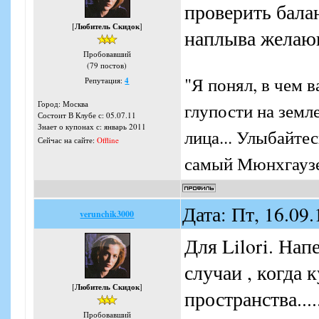
проверить бала
[
Любитель Скидок
]
наплыва желаю
Пробовавший
(79 постов)
"Я понял, в чем 
Репутация:
4
глупости на земл
Город: Москва
Состоит В Клубе с: 05.07.11
Знает о купонах с: январь 2011
лица... Улыбайтес
Сейчас на сайте:
Offline
самый Мюнхгауз
Дата: Пт, 16.09
verunchik3000
Для Lilori. Нап
случаи , когда 
[
Любитель Скидок
]
пространства...
Пробовавший