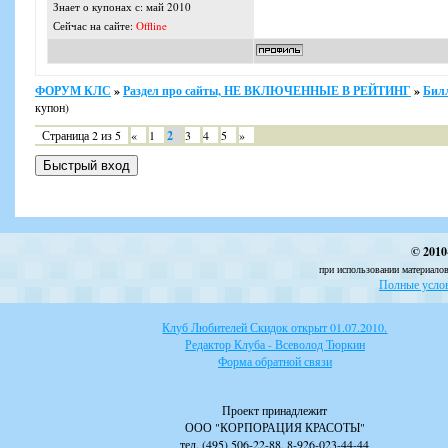
Знает о купонах с: май 2010
Сейчас на сайте:
Offline
ФОРУМ КЛС
»
Раздел про сайты, НЕ ВКЛЮЧЕННЫЕ В РЕЙТИНГ
»
Бил
купон)
Страница
2
из
5
«
1
2
3
4
5
»
© 2010
при использовании материалов
Полные услов
Клуб Любителей Скидок открыт 01.07.2010.
Редактор Клуба - Всеволод Тюркин
Форма обратной связи
Проект принадлежит
ООО "КОРПОРАЦИЯ КРАСОТЫ"
тел. (495) 506-22-88, 8-926-023-44-44