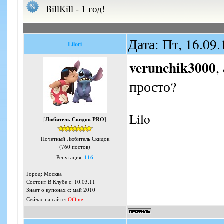
BillKill - 1 год!
Дата: Пт, 16.09
Lilori
verunchik3000
,
просто?
Lilo
[
Любитель Скидок PRO
]
Почетный Любитель Скидок
(760 постов)
Репутация:
116
Город: Москва
Состоит В Клубе с: 10.03.11
Знает о купонах с: май 2010
Сейчас на сайте:
Offline