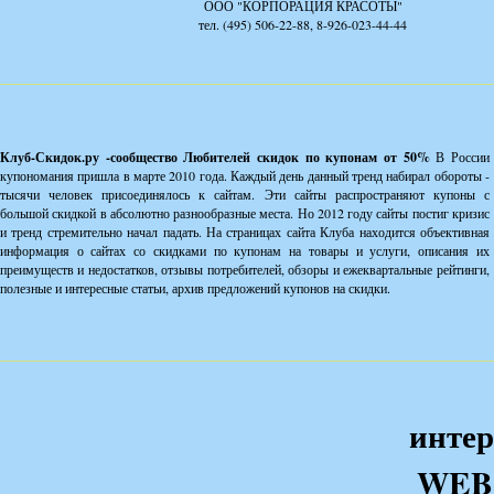
ООО "КОРПОРАЦИЯ КРАСОТЫ"
тел. (495) 506-22-88, 8-926-023-44-44
Клуб-Скидок.ру -сообщество Любителей скидок по купонам от 50%
В России
купономания пришла в марте 2010 года. Каждый день данный тренд набирал обороты -
тысячи человек присоединялось к сайтам. Эти сайты распространяют купоны с
большой скидкой в абсолютно разнообразные места. Но 2012 году сайты постиг кризис
и тренд стремительно начал падать. На страницах сайта Клуба находится объективная
информация о сайтах со скидками по купонам на товары и услуги, описания их
преимуществ и недостатков, отзывы потребителей, обзоры и ежеквартальные рейтинги,
полезные и интересные статьи, архив предложений купонов на скидки.
интер
WEB