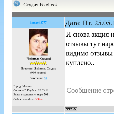
Студия FotoLook
Дата: Пт, 25.05
katenok8777
И снова акция 
отзывы тут нар
видимо отзывы 
[
Любитель Скидок
]
куплено..
Почетный Любитель Скидок
(966 постов)
Репутация:
54
Город: Москва
Сообщение отр
Состоит В Клубе с: 02.03.11
Знает о купонах с: март 2011
Сейчас на сайте:
Offline