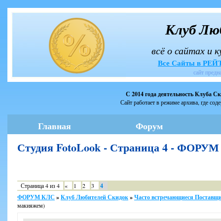
Клуб Лю
всё о сайтах и 
Все Сайты в РЕ
сайт предн
С 2014 года деятельность Клуба С
Сайт работает в режиме архива, где сод
Главная
Форум
Студия FotoLook - Страница 4 - ФОРУ
Страница
4
из
4
«
1
2
3
4
ФОРУМ КЛС
»
Клуб Любителей Скидок
»
Часто встречающиеся Поставщи
макияжем)