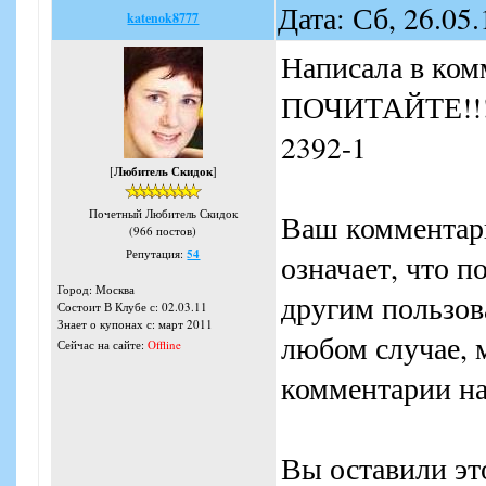
Дата: Сб, 26.05
katenok8777
Написала в к
ПОЧИТАЙТЕ!!!! 
2392-1
[
Любитель Скидок
]
Почетный Любитель Скидок
Ваш комментари
(966 постов)
Репутация:
54
означает, что 
Город: Москва
другим пользов
Состоит В Клубе с: 02.03.11
Знает о купонах с: март 2011
любом случае, м
Сейчас на сайте:
Offline
комментарии на
Вы оставили эт