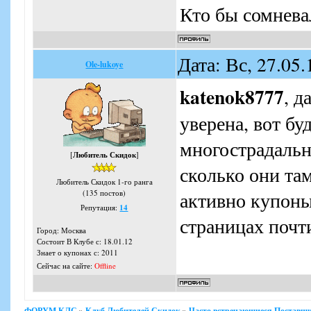
Кто бы сомневал
Дата: Вс, 27.05
Ole-lukoye
katenok8777
, д
уверена, вот бу
многострадальн
[
Любитель Скидок
]
сколько они там
Любитель Скидок 1-го ранга
активно купоны
(135 постов)
Репутация:
14
страницах поч
Город: Москва
Состоит В Клубе с: 18.01.12
Знает о купонах с: 2011
Сейчас на сайте:
Offline
ФОРУМ КЛС
»
Клуб Любителей Скидок
»
Часто встречающиеся Поставщи