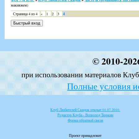
макияжем)
Страница
4
из
4
«
1
2
3
4
© 2010-202
при использовании материалов Клуба
Полные условия и
Клуб Любителей Скидок открыт 01.07.2010.
Редактор Клуба - Всеволод Тюркин
Форма обратной связи
Проект принадлежит