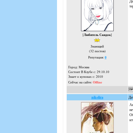
Да
те
[
Любитель Скидок
]
Знающий
(32 постов)
Репутация:
0
Город: Москва
Состоит В Клубе с: 29.10.10
Знает о купонах с: 2010
Сейчас на сайте:
Offline
nikolira
Да
Ак
не
Об
кт