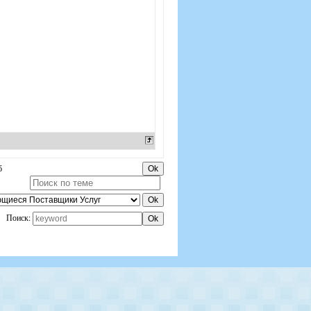
б
Поиск: