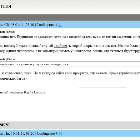
стиля
та: Сб, 08.01.11, 23:10 | Сообщение #
31
uote
(
Юлия
)
зницы нет, Группикон продавал эти купоны с оплатой за весь курс, потом ни академии, ни г
о, пожалуй, единственный случай
с сайтом
, который закрылся вот так вот. Но это было 
оде одним человеком, а не командой, поэтому и погорели, поняв, что тягаться будет тру
uote
(
Юлия
)
зависимо от суммы и услуги -это всегда риск
, к сожалению, риск. Но у каждого сайта свои проценты, так скажем, брака (проблемны
хнических багов)
авный Редактор Клуба Скидок
та: Пн, 10.01.11, 01:20 | Сообщение #
32