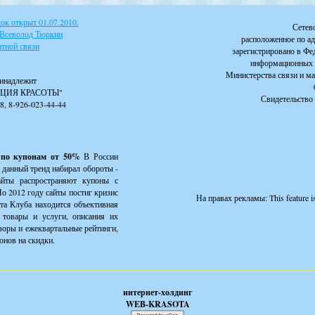
к открыт 01.07.2010.
Сетев
 Всеволод Тюркин
расположенное по ад
тной связи
зарегистрировано в Фе
информационных 
Министерства связи и м
инадлежит
ЦИЯ КРАСОТЫ"
Свидетельство 
88, 8-926-023-44-44
 по купонам от 50%
В России
 данный тренд набирал обороты -
айты распространяют купоны с
о 2012 году сайты постиг кризис
На правах рекламы:
This feature 
йта Клуба находится объективная
товары и услуги, описания их
зоры и ежеквартальные рейтинги,
онов на скидки.
интернет-холдинг
WEB-KRASOTA