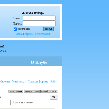
ФОРМА ВХОДА
Логин:
Пароль:
запомнить
Забыл пароль
|
Регистрация
ся!
оруме.
О Клубе
общения
·
Участники
·
Правила форума
·
RSS
]
б