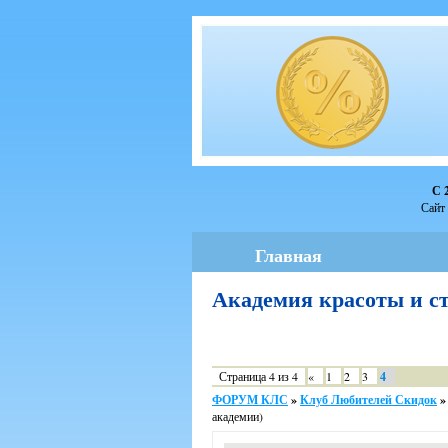
С 
Сайт 
Главная
Академия красоты и с
Страница
4
из
4
«
1
2
3
4
ФОРУМ КЛС
»
Клуб Любителей Скидок
»
академии)