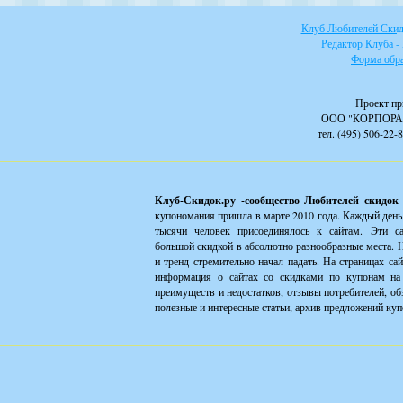
Клуб Любителей Скидо
Редактор Клуба -
Форма обра
Проект пр
ООО "КОРПОРА
тел. (495) 506-22-
Клуб-Скидок.ру -сообщество Любителей скидок
купономания пришла в марте 2010 года. Каждый день
тысячи человек присоединялось к сайтам. Эти с
большой скидкой в абсолютно разнообразные места. Н
и тренд стремительно начал падать. На страницах са
информация о сайтах со скидками по купонам на 
преимуществ и недостатков, отзывы потребителей, об
полезные и интересные статьи, архив предложений куп