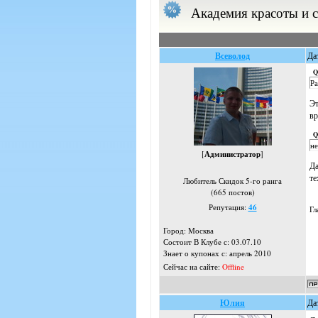
Академия красоты и 
Всеволод
Да
Q
Ра
Эт
вр
Q
не
[
Администратор
]
Да
те
Любитель Скидок 5-го ранга
(665 постов)
Репутация:
46
Гл
Город: Москва
Состоит В Клубе с: 03.07.10
Знает о купонах с: апрель 2010
Сейчас на сайте:
Offline
Юлия
Да