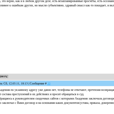
, это верно, как и в любом другом деле, есть незапланированные просчёты, есть осозна
рпимее к ошибкам других, но мысля субъективно, здравый смысл как-то покидает, и вк
та: Сб, 12.03.11, 18:13 | Сообщение #
33
адемии по укзанному адресу уже давно нет, телефоны не отвечают, претензии возвраща
т состава преступлений в их действиях и просит обращаться в суд.
ращаюсь к руководителям скидочных сайтов с которыми Академия заключала договор
о заключал с Вами договор и на основании каких документов(устава, приказа, доверенно