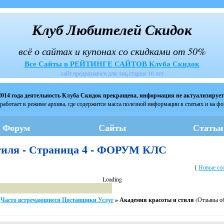
Клуб Любителей Скидок
всё о сайтах и купонах со скидками от 50%
Все Сайты в РЕЙТИНГЕ САЙТОВ Клуба Скидок
сайт предназначен для лиц старше 16 лет
2014 года деятельность Клуба Скидок прекращена, информация не актуализирует
работает в режиме архива, где содержится масса полезной информации в статьях и на ф
Форум
Сайты
Статьи
тиля - Страница 4 - ФОРУМ КЛС
[
Новые со
Loading
Часто встречающиеся Поставщики Услуг
»
Академия красоты и стиля
(Отзывы о