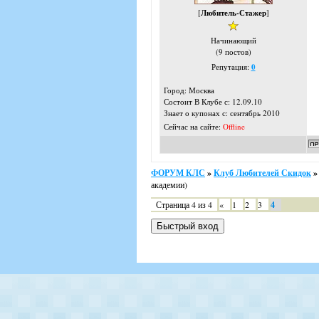
[
Любитель-Стажер
]
Начинающий
(9 постов)
Репутация:
0
Город: Москва
Состоит В Клубе с: 12.09.10
Знает о купонах с: сентябрь 2010
Сейчас на сайте:
Offline
ФОРУМ КЛС
»
Клуб Любителей Скидок
»
академии)
Страница
4
из
4
«
1
2
3
4