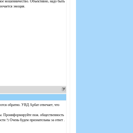
нное мошенничество. Объективно, надо быть
лючается эмоция.
ются обратно. УВД Арбат отвечает, что
ы. Проинформируйте пож. общественность
сти ?) Очень будем признательны за ответ .