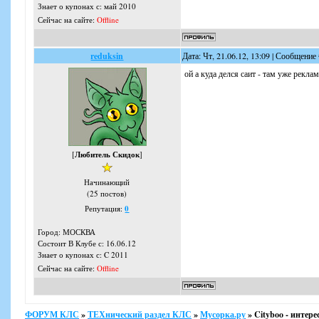
Знает о купонах с: май 2010
Сейчас на сайте:
Offline
reduksin
Дата: Чт, 21.06.12, 13:09 | Сообщение
ой а куда делся саит - там уже рекл
[
Любитель Скидок
]
Начинающий
(25 постов)
Репутация:
0
Город: МОСКВА
Состоит В Клубе с: 16.06.12
Знает о купонах с: C 2011
Сейчас на сайте:
Offline
ФОРУМ КЛС
»
ТЕХнический раздел КЛС
»
Мусорка.ру
»
Cityboo - инте