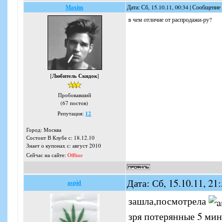
Maxim
Дата: Сб, 15.10.11, 00:34 | Сообщение
в чем отличие от распродажи-ру?
[
Любитель Скидок
]
Пробовавший
(67 постов)
Репутация:
12
Город: Москва
Состоит В Клубе с: 18.12.10
Знает о купонах с: август 2010
Сейчас на сайте:
Offline
Дата: Сб, 15.10.11, 2
aspid
зашла,посмотрела
зря потерянные 5 ми