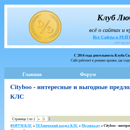
Клуб Лю
всё о сайтах и 
Все Сайты в РЕ
сайт предн
С 2014 года деятельность Клуба С
Сайт работает в режиме архива, где сод
Главная
Форум
Cityboo - интересные и выгодные пре
КЛС
Страница
2
из
2
«
1
2
ФОРУМ КЛС
»
ТЕХнический раздел КЛС
»
Мусорка.ру
»
Cityboo - инте