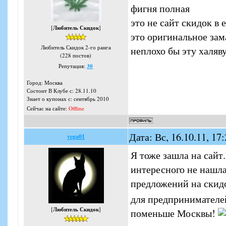
фигня полная
это не сайт скидок в
[
Любитель Скидок
]
это оригинальное зам
Любитель Скидок 2-го ранга
неплохо бы эту халя
(228 постов)
Репутация:
30
Город: Москва
Состоит В Клубе с: 28.11.10
Знает о купонах с: сентябрь 2010
Сейчас на сайте:
Offline
Дата: Вс, 16.10.11, 1
vega01
Я тоже зашла на сайт
интересного не нашла
предложений на скид
для предпринимателе
[
Любитель Скидок
]
поменьше Москвы!