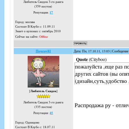
Любитель Скидок 3-го ранга
(359 постов)
Репутация:
17
Город: москва
Состоит В Клубе с: 11.09.11
Знает о купонах с: октябрь 2010
Сейчас на сайте:
Offline
Почему81
Дата: Пн, 17.10.11, 13:03 | Сообщение
Quote
(
Cityboo
)
пожалуйста ,еще раз п
других сайтов (вы опя
(дизайн,суть,удобство 
[
Любитель Скидок
]
Любитель Скидок 3-го ранга
Распродажа ру - отли
(335 постов)
Репутация:
45
Город: Одинцово
Состоит В Клубе с: 18.07.11