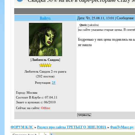
Baileys
Дата: Чт, 25.08.11, 13:01 | Сообщение
Quote
(
yakudza
)
на сайте указаны старые цены. В сент
Бодренько у них цены поднялись на а
не нашла
[
Любитель Скидок
]
Любитель Скидок 2-го ранга
(202 постов)
Репутация:
25
Город: Москва
Состоит В Клубе с: 07.04.11
Знает о купонах с: 06/2010
Сейчас на сайте:
Offline
ФОРУМ КЛС
»
Раздел про сайты ТРЕТЬЕГО ЭШЕЛОНА
»
ФанТуМасс.ру