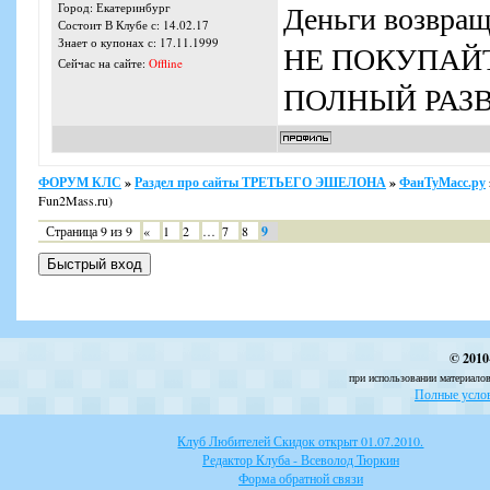
Деньги возвра
Город: Екатеринбург
Состоит В Клубе с: 14.02.17
Знает о купонах с: 17.11.1999
НЕ ПОКУПАЙТ
Сейчас на сайте:
Offline
ПОЛНЫЙ РАЗВ
ФОРУМ КЛС
»
Раздел про сайты ТРЕТЬЕГО ЭШЕЛОНА
»
ФанТуМасс.ру
Fun2Mass.ru)
Страница
9
из
9
«
1
2
…
7
8
9
© 2010
при использовании материалов
Полные услов
Клуб Любителей Скидок открыт 01.07.2010.
Редактор Клуба - Всеволод Тюркин
Форма обратной связи