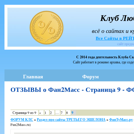
Клуб Лю
всё о сайтах и 
Все Сайты в РЕ
сайт предн
С 2014 года деятельность Клуба С
Сайт работает в режиме архива, где сод
Главная
Форум
ОТЗЫВЫ о Фан2Масс - Страница 9 -
Страница
9
из
9
«
1
2
…
7
8
9
ФОРУМ КЛС
»
Раздел про сайты ТРЕТЬЕГО ЭШЕЛОНА
»
ФанТуМасс.ру
Fun2Mass.ru)