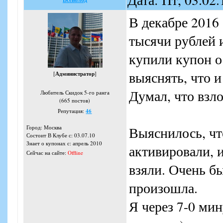
В декабре 2016
тысячи рублей и
купили купон о
выяснять, что и
[
Администратор
]
Думал, что взл
Любитель Скидок 5-го ранга
(665 постов)
Репутация:
46
Город: Москва
Выяснилось, чт
Состоит В Клубе с: 03.07.10
Знает о купонах с: апрель 2010
активировали, 
Сейчас на сайте:
Offline
взяли. Очень б
произошла.
Я через 7-0 ми