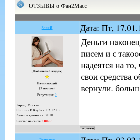
ОТЗЫВЫ о Фан2Масс
Дата: Пт, 17.01
ЗлаяЯ
Деньги наконец
писем и с тако
надеятся на то,
[
Любитель Скидок
]
свои средства о
Начинающий
вернули. больше
(3 постов)
Репутация:
0
Город: Москва
Состоит В Клубе с: 03.12.13
Знает о купонах с: 2010
Сейчас на сайте:
Offline
Дата: Пт, 03.02
Всеволод