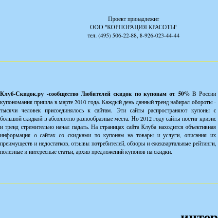
Проект принадлежит
ООО "КОРПОРАЦИЯ КРАСОТЫ"
тел. (495) 506-22-88, 8-926-023-44-44
Клуб-Скидок.ру -сообщество Любителей скидок по купонам от 50%
В России
купономания пришла в марте 2010 года. Каждый день данный тренд набирал обороты -
тысячи человек присоединялось к сайтам. Эти сайты распространяют купоны с
большой скидкой в абсолютно разнообразные места. Но 2012 году сайты постиг кризис
и тренд стремительно начал падать. На страницах сайта Клуба находится объективная
информация о сайтах со скидками по купонам на товары и услуги, описания их
преимуществ и недостатков, отзывы потребителей, обзоры и ежеквартальные рейтинги,
полезные и интересные статьи, архив предложений купонов на скидки.
интер