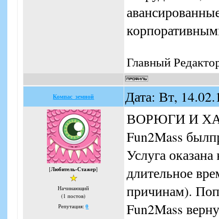
авансированные
корпоративными)
Главный Редакто
Дата: Вт, 14.02
Компас_земной
ВОРЮГИ И ХАП
Fun2Mass былпр
Услуга оказана 
длительное вре
[
Любитель-Стажер
]
причинам). Поп
Начинающий
(1 постов)
Fun2Mass верну
Репутация:
0