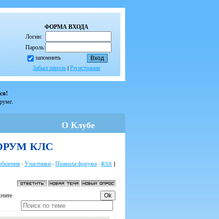
ФОРМА ВХОДА
Логин:
Пароль:
запомнить
Забыл пароль
|
Регистрация
ся!
оруме.
О Клубе
 ФОРУМ КЛС
общения
·
Участники
·
Правила форума
·
RSS
]
отите