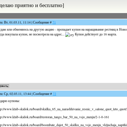
аю приятно и бесплатно]
та: Вт, 01.03.11, 11:14 | Сообщение #
71
дам или обменяюсь на другую акцию - пропадает купон на наращивание рестниц в Новок
гда покупала купон, не посмотрела на адрес...
Купон действует до 16 марта.
та: Ср, 02.03.11, 13:44 | Сообщение #
72
дарю купоны:
tp://www.klub-skidok.ru/board/skidka_65_na_narashhivanie_resnic_v_salone_quot_leto_quot/
tp://www.klub-skidok.ru/board/restoran_tango_bar_50_na_vsjo_menju/2-1-0-161
tp://www.klub-skidok.ru/board/boombate_dajot_50_skidku_na_vsjo_menju_vkljuchaja_napitk