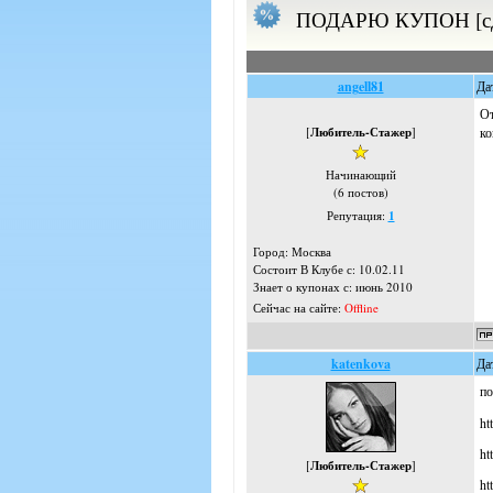
ПОДАРЮ КУПОН [сдел
angell81
Да
От
[
Любитель-Стажер
]
ко
Начинающий
(6 постов)
Репутация:
1
Город: Москва
Состоит В Клубе с: 10.02.11
Знает о купонах с: июнь 2010
Сейчас на сайте:
Offline
katenkova
Да
по
ht
ht
[
Любитель-Стажер
]
ht