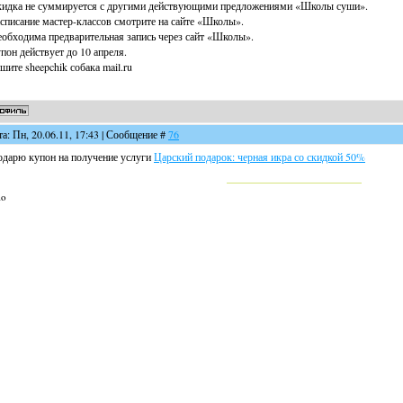
идка не суммируется с другими действующими предложениями «Школы суши».
списание мастер-классов смотрите на сайте «Школы».
обходима предварительная запись через сайт «Школы».
пон действует до 10 апреля.
шите sheepchik собака mail.ru
та: Пн, 20.06.11, 17:43 | Сообщение #
76
дарю купон на получение услуги
Царский подарок: черная икра со скидкой 50%
lo