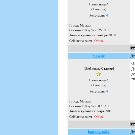
Начинающий
(1 постов)
Репутация:
0
Город: Москва
Состоит В Клубе с: 25.02.11
Знает о купонах с: ноябрь 2010
Сейчас на сайте:
Offline
masssik
Да
От
[
Любитель-Стажер
]
Дв
де
пи
Начинающий
(1 постов)
Репутация:
0
Город: Москва
Состоит В Клубе с: 02.03.11
Знает о купонах с: март 2010
Сейчас на сайте:
Offline
kotenok-zaika
Да