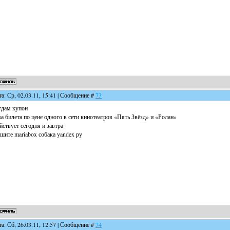
та: Ср, 02.03.11, 15:41 | Сообщение #
73
дам купон
а билета по цене одного в сети кинотеатров «Пять Звёзд» и «Ролан»
йствует сегодня и завтра
шите mariabox собака yandex ру
та: Сб, 26.03.11, 12:57 | Сообщение #
74