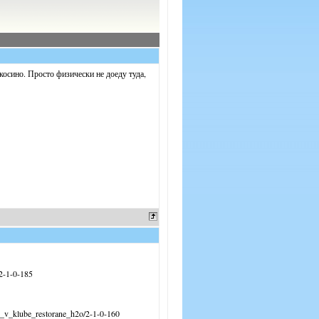
осино. Просто физически не доеду туда,
2-1-0-185
i_v_klube_restorane_h2o/2-1-0-160