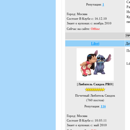
Ск
Репутация:
1
Ра
Не
Город: Москва
Ку
Состоит В Клубе с: 16.12.10
пи
Знает о купонах с: ноябрь 2010
Сейчас на сайте:
Offline
Lilori
Да
По
Li
[
Любитель Скидок PRO
]
Почетный Любитель Скидок
(760 постов)
Репутация:
116
Город: Москва
Состоит В Клубе с: 10.03.11
Знает о купонах с: май 2010