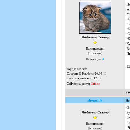
По
ак
Ус
•К
•О
•К
•О
[
Любитель-Стажер
]
•К
Ку
Вы
Начинающий
(1 постов)
Пи
Репутация:
0
12
Город: Москва
Состоит В Клубе с: 26.03.11
Знает о купонах с: 12.10
Сейчас на сайте:
Offline
sheepchik
Да
От
[
Любитель-Стажер
]
ку
ww
Ку
Начинающий
Пр
(6 постов)