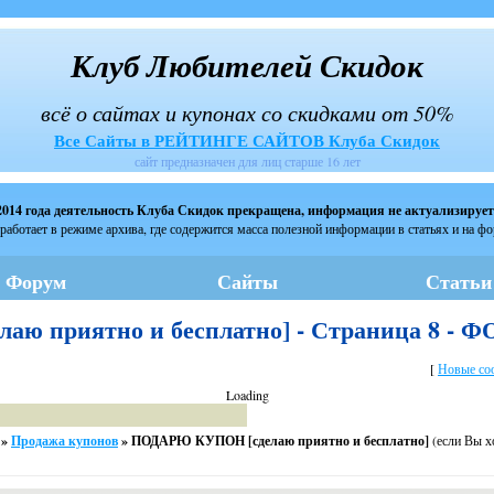
Клуб Любителей Скидок
всё о сайтах и купонах со скидками от 50%
Все Сайты в РЕЙТИНГЕ САЙТОВ Клуба Скидок
сайт предназначен для лиц старше 16 лет
2014 года деятельность Клуба Скидок прекращена, информация не актуализирует
работает в режиме архива, где содержится масса полезной информации в статьях и на ф
Форум
Сайты
Статьи
ю приятно и бесплатно] - Страница 8 -
[
Новые со
Loading
»
Продажа купонов
»
ПОДАРЮ КУПОН [сделаю приятно и бесплатно]
(если Вы х