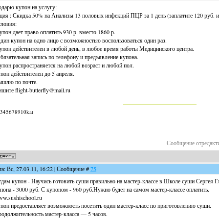
дарю купон на услугу:
ция : Скидка 50% на Анализы 13 половых инфекций ПЦР за 1 день (заплатите 120 руб. и
ловия:
упон дает право оплатить 930 р. вместо 1860 р.
дин купон на одно лицо с возможностью воспользоваться один раз.
упон действителен в любой день, в любое время работы Медицинского центра.
бязательная запись по телефону и предъявление купона.
упон распространяется на любой возраст и любой пол.
пон действителен до 5 апреля.
шлю по почте.
шите flight-butterfly@mail.ru
345678910kat
Сообщение отредакт
та: Вс, 27.03.11, 16:22 | Сообщение #
75
дам купон - Научись готовить суши правильно на мастер-классе в Школе суши Сергея Г
пона - 3000 руб. С купоном - 960 руб.Нужно будет на самом мастер-классе оплатить.
w.sushischool.ru
пон предоставляет возможность посетить один мастер-класс по приготовлению суши.
одолжительность мастер-класса — 5 часов.