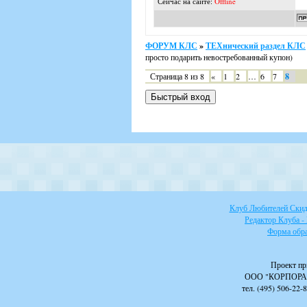
Сейчас на сайте:
Offline
ФОРУМ КЛС
»
ТЕХнический раздел КЛС
просто подарить невостребованный купон)
Страница
8
из
8
«
1
2
…
6
7
8
Клуб Любителей Скидо
Редактор Клуба -
Форма обра
Проект пр
ООО "КОРПОРА
тел. (495) 506-22-