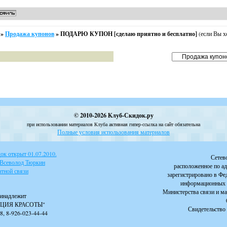
»
Продажа купонов
»
ПОДАРЮ КУПОН [сделаю приятно и бесплатно]
(если Вы х
© 2010-2026 Клуб-Скидок.ру
при использовании материалов Клуба активная гипер-ссылка на сайт обязательна
Полные условия использования материалов
к открыт 01.07.2010.
Сетев
 Всеволод Тюркин
расположенное по ад
тной связи
зарегистрировано в Фе
информационных 
Министерства связи и м
инадлежит
ЦИЯ КРАСОТЫ"
Свидетельство 
88, 8-926-023-44-44