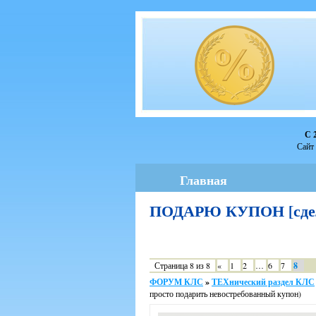
С 
Сайт 
Главная
ПОДАРЮ КУПОН [сдела
Страница
8
из
8
«
1
2
…
6
7
8
ФОРУМ КЛС
»
ТЕХнический раздел КЛС
просто подарить невостребованный купон)