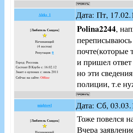
Дата: Пт, 17.02
Aleks_1
Polina2244
, на
[
Любитель Скидок
]
переписываюсь 
Начинающий
(4 постов)
почте(которые 
Репутация:
0
и пришел ответ 
Город: Россошь
Состоит В Клубе с: 16.02.12
но эти сведени
Знает о купонах с: июль 2011
Сейчас на сайте:
Offline
полиции, т.е ну
Дата: Сб, 03.03
mightowl
Тоже повелся на
[
Любитель Скидок
]
Вчера заявление
Начинающий