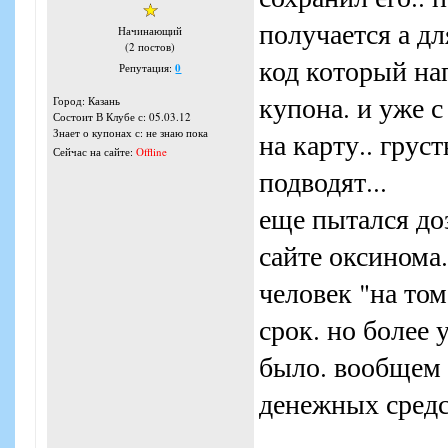
получается а дл
Начинающий
(2 постов)
код который на
Репутация:
0
купона. и уже 
Город: Казань
Состоит В Клубе с: 05.03.12
Знает о купонах с: не знаю пока
на карту.. грус
Сейчас на сайте:
Offline
подводят...
еще пытался до
сайте оксинома
человек "на том
срок. но более
было. вообщем 
денежных средс