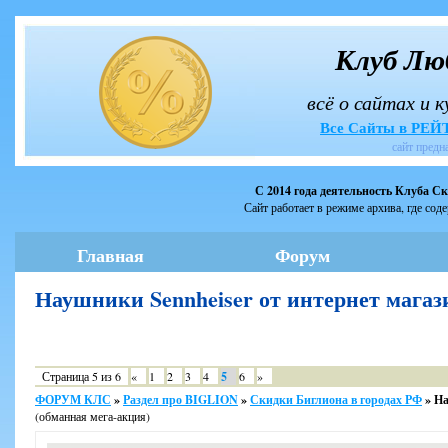
Клуб Лю
всё о сайтах и 
Все Сайты в РЕ
сайт предн
С 2014 года деятельность Клуба С
Сайт работает в режиме архива, где сод
Главная
Форум
Наушники Sennheiser от интернет мага
Страница
5
из
6
«
1
2
3
4
5
6
»
ФОРУМ КЛС
»
Раздел про BIGLION
»
Скидки Биглиона в городах РФ
»
На
(обманная мега-акция)