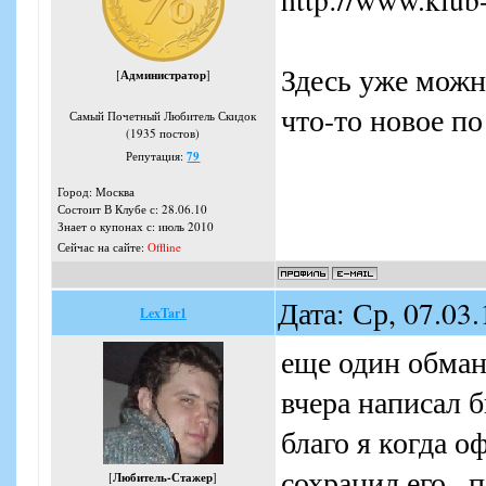
Здесь уже можно
[
Администратор
]
что-то новое по
Самый Почетный Любитель Скидок
(1935 постов)
Репутация:
79
Город: Москва
Состоит В Клубе с: 28.06.10
Знает о купонах с: июль 2010
Сейчас на сайте:
Offline
Дата: Ср, 07.03
LexTar1
еще один обман
вчера написал б
благо я когда о
сохранил его.. 
[
Любитель-Стажер
]