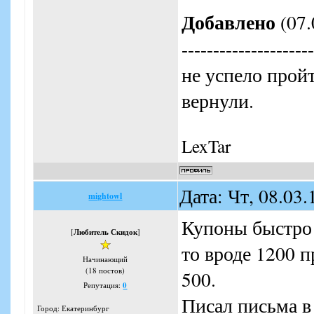
Добавлено
(07.
---------------------
не успело прой
вернули.
LexTar
Дата: Чт, 08.03
mightowl
Купоны быстро 
[
Любитель Скидок
]
то вроде 1200 
Начинающий
(18 постов)
500.
Репутация:
0
Писал письма в
Город: Екатеринбург