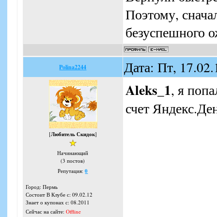
Поэтому, снача
безуспешного о
Дата: Пт, 17.02
Polina2244
Aleks_1
, я поп
счет Яндекс.Де
[
Любитель Скидок
]
Начинающий
(3 постов)
Репутация:
0
Город: Пермь
Состоит В Клубе с: 09.02.12
Знает о купонах с: 08.2011
Сейчас на сайте:
Offline