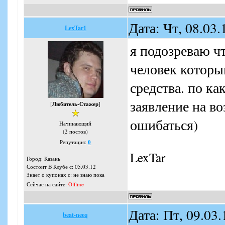
Дата: Чт, 08.03
LexTar1
я подозреваю ч
человек которы
средства. по к
заявление на во
[
Любитель-Стажер
]
ошибаться)
Начинающий
(2 постов)
Репутация:
0
LexTar
Город: Казань
Состоит В Клубе с: 05.03.12
Знает о купонах с: не знаю пока
Сейчас на сайте:
Offline
Дата: Пт, 09.03
beat-neeq