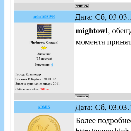
Дата: Сб, 03.03
sasha16081990
mightowl
, обещ
момента принят
[
Любитель Скидок
]
Знающий
(35 постов)
Репутация:
4
Город: Краснодар
Состоит В Клубе с: 30.01.12
Знает о купонах с: январь 2011
Сейчас на сайте:
Offline
Дата: Сб, 03.03
ADMIN
Более подробнее
http://www.klub