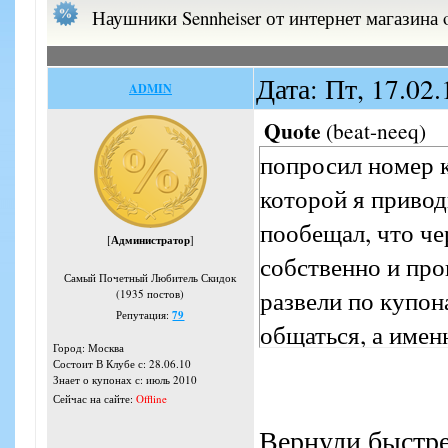
Наушники Sennheiser от интернет магазина 
Дата: Пт, 17.02
ADMIN
Quote
(
beat-neeq
)
попросил номер к
которой я привод
пообещал, что че
[
Администратор
]
собственно и про
Самый Почетный Любитель Скидок
развели по купон
(1935 постов)
Репутация:
79
общаться, а имен
Город: Москва
Состоит В Клубе с: 28.06.10
Знает о купонах с: июль 2010
Сейчас на сайте:
Offline
Вернули быстр