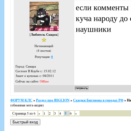
если комменты п
куча народу до 
наушники
[
Любитель Скидок
]
Начинающий
(4 постов)
Репутация:
0
Город: Самара
Состоит В Клубе с: 15.02.12
Знает о купонах с: 08/2011
Сейчас на сайте:
Offline
ФОРУМ КЛС
»
Раздел про BIGLION
»
Скидки Биглиона в городах РФ
»
На
(обманная мега-акция)
Страница
5
из
6
«
1
2
3
4
5
6
»