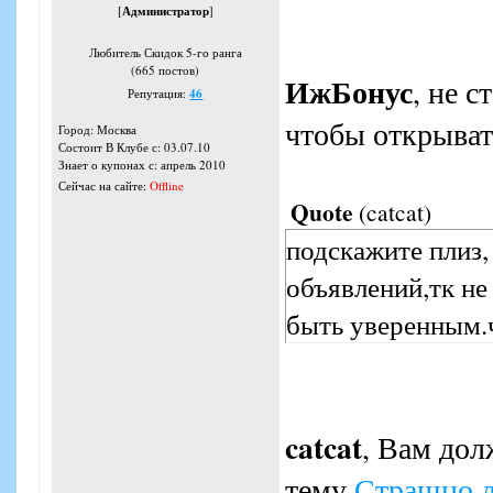
[
Администратор
]
Любитель Скидок 5-го ранга
(665 постов)
ИжБонус
, не с
Репутация:
46
чтобы открыват
Город: Москва
Состоит В Клубе с: 03.07.10
Знает о купонах с: апрель 2010
Сейчас на сайте:
Offline
Quote
(
catcat
)
подскажите плиз, 
объявлений,тк не 
быть уверенным.ч
catcat
, Вам до
тему
Страшно л