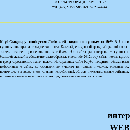
ООО "КОРПОРАЦИЯ КРАСОТЫ"
тел. (495) 506-22-88, 8-926-023-44-44
Клуб-Скидок.ру -сообщество Любителей скидок по купонам от 50%
В России
купономания пришла в марте 2010 года. Каждый день данный тренд набирал обороты -
тысячи человек присоединялось к сайтам. Эти сайты распространяют купоны с
большой скидкой в абсолютно разнообразные места. Но 2012 году сайты постиг кризис
и тренд стремительно начал падать. На страницах сайта Клуба находится объективная
информация о сайтах со скидками по купонам на товары и услуги, описания их
преимуществ и недостатков, отзывы потребителей, обзоры и ежеквартальные рейтинги,
полезные и интересные статьи, архив предложений купонов на скидки.
интер
WEB