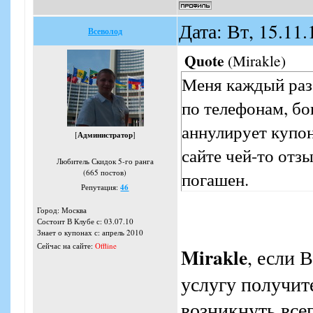
Дата: Вт, 15.11
Всеволод
Quote
(
Mirakle
)
Меня каждый раз
по телефонам, бо
аннулирует купон
[
Администратор
]
сайте чей-то отзы
Любитель Скидок 5-го ранга
(665 постов)
погашен.
Репутация:
46
Город: Москва
Состоит В Клубе с: 03.07.10
Знает о купонах с: апрель 2010
Сейчас на сайте:
Offline
Mirakle
, если 
услугу получите
возникнуть всег