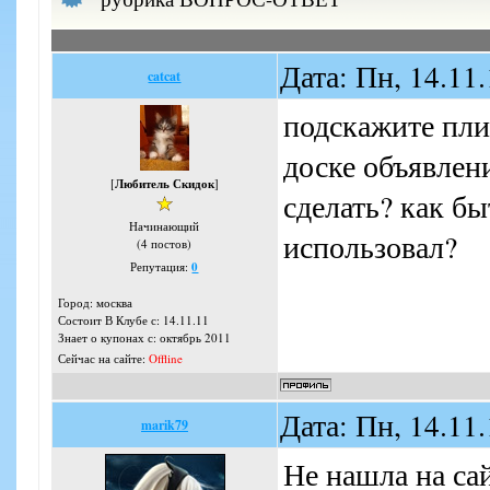
Дата: Пн, 14.11
catcat
подскажите плиз
доске объявлени
[
Любитель Скидок
]
сделать? как б
Начинающий
использовал?
(4 постов)
Репутация:
0
Город: москва
Состоит В Клубе с: 14.11.11
Знает о купонах с: октябрь 2011
Сейчас на сайте:
Offline
Дата: Пн, 14.11
marik79
Не нашла на сай