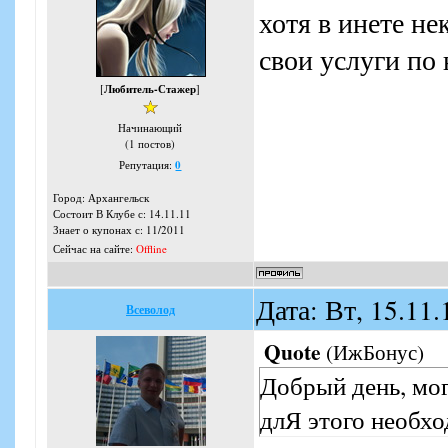
хотя в инете н
свои услуги по
[
Любитель-Стажер
]
Начинающий
(1 постов)
Репутация:
0
Город: Архангельск
Состоит В Клубе с: 14.11.11
Знает о купонах с: 11/2011
Сейчас на сайте:
Offline
Дата: Вт, 15.11
Всеволод
Quote
(
ИжБонус
)
Добрый день, мог
длЯ этого необхо