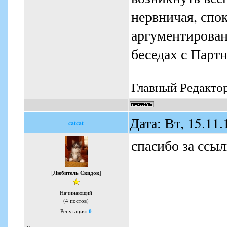
нервничая, спо
аргументирован
беседах с Партн
Главный Редакто
Дата: Вт, 15.11
catcat
спасибо за ссы
[
Любитель Скидок
]
Начинающий
(4 постов)
Репутация:
0