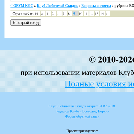
ФОРУМ КЛС
»
Клуб Любителей Скидок
»
Вопросы и ответы
»
рубрика 
Страница
9
из
14
«
1
2
…
7
8
9
10
11
…
13
14
»
© 2010-202
при использовании материалов Клуба
Полные условия и
Клуб Любителей Скидок открыт 01.07.2010.
Редактор Клуба - Всеволод Тюркин
Форма обратной связи
Проект принадлежит