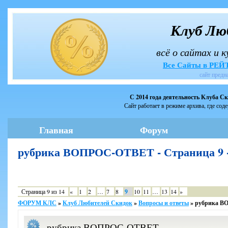
Клуб Лю
всё о сайтах и 
Все Сайты в РЕ
сайт предн
С 2014 года деятельность Клуба С
Сайт работает в режиме архива, где сод
Главная
Форум
рубрика ВОПРОС-ОТВЕТ - Страница 9
Страница
9
из
14
«
1
2
…
7
8
9
10
11
…
13
14
»
ФОРУМ КЛС
»
Клуб Любителей Скидок
»
Вопросы и ответы
»
рубрика 
рубрика ВОПРОС-ОТВЕТ