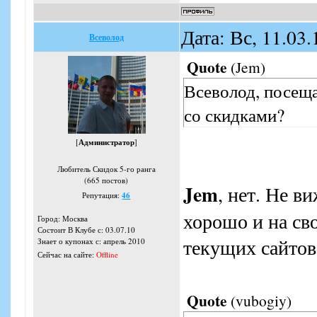
Дата: Вс, 11.03
Всеволод
Quote
(
Jem
)
Всеволод, посеща
со скидками?
[
Администратор
]
Любитель Скидок 5-го ранга
(665 постов)
Jem
, нет. Не в
Репутация:
46
хорошо и на св
Город: Москва
Состоит В Клубе с: 03.07.10
текущих сайтов
Знает о купонах с: апрель 2010
Сейчас на сайте:
Offline
Quote
(
vubogiy
)