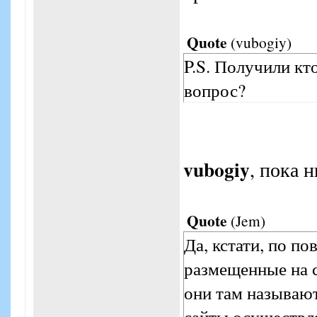
Quote
(
vubogiy
)
P.S. Получили кт
вопрос?
vubogiy
, пока 
Quote
(
Jem
)
Да, кстати, по по
размещенные на 
они там называют
сайты осуществл