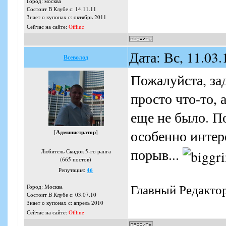
Город: москва
Состоит В Клубе с: 14.11.11
Знает о купонах с: октябрь 2011
Сейчас на сайте:
Offline
Дата: Вс, 11.03
Всеволод
Пожалуйста, за
просто что-то, 
еще не было. П
особенно интер
[
Администратор
]
порыв...
Любитель Скидок 5-го ранга
(665 постов)
Репутация:
46
Главный Редакто
Город: Москва
Состоит В Клубе с: 03.07.10
Знает о купонах с: апрель 2010
Сейчас на сайте:
Offline