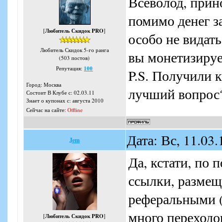
Всеволод, прин
помимо денег з
[
Любитель Скидок PRO
]
особо не видать
Любитель Скидок 5-го ранга
вы монетизируе
(503 постов)
Репутация:
100
P.S. Получили 
Город: Москва
лучший вопрос
Состоит В Клубе с: 02.03.11
Знает о купонах с: августа 2010
Сейчас на сайте:
Offline
Дата: Вс, 11.03
Jem
Да, кстати, по 
ссылки, размещ
реферальными (
много переходо
[
Любитель Скидок PRO
]