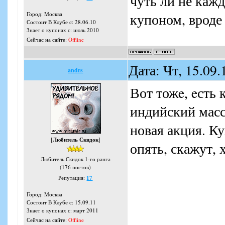
чуть ли не кажд
Город: Москва
купоном, вроде 
Состоит В Клубе с: 28.06.10
Знает о купонах с: июль 2010
Сейчас на сайте:
Offline
Дата: Чт, 15.09
andrs
Вот тожe, eсть 
индийский масс
новая акция. К
[
Любитель Скидок
]
опять, скажут,
Любитель Скидок 1-го ранга
(176 постов)
Репутация:
17
Город: Москва
Состоит В Клубе с: 15.09.11
Знает о купонах с: март 2011
Сейчас на сайте:
Offline