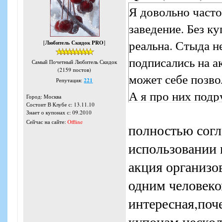
Я довольно часто
заведение. Без к
реальна. Стыда н
[
Любитель Скидок PRO
]
подписались на ак
Самый Почетный Любитель Скидок
(2159 постов)
может себе позво
Репутация:
221
А я про них под
Город: Москва
Состоит В Клубе с: 13.11.10
Знает о купонах с: 09.2010
Сейчас на сайте:
Offline
полностью согл
использовании 
акция организо
одним человеко
интересная,поч
купонам нескол