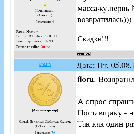
массажу.первый
Начинающий
(2 постов)
возвратилась)))
Репутация:
0
Город: Moscow
Скидки!!!
Состоит В Клубе с: 05.08.11
Знает о купонах с: 01/2010
Сейчас на сайте:
Offline
Дата: Пт, 05.08
ADMIN
flora
, Возврати
А опрос спраши
Поставщику - н
[
Администратор
]
Так как один ра
Самый Почетный Любитель Скидок
(1935 постов)
Репутация:
79