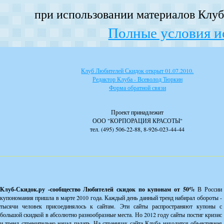
при использовании материалов Клуба
Полные условия и
Клуб Любителей Скидок открыт 01.07.2010.
Редактор Клуба - Всеволод Тюркин
Форма обратной связи
Проект принадлежит
ООО "КОРПОРАЦИЯ КРАСОТЫ"
тел. (495) 506-22-88, 8-926-023-44-44
Клуб-Скидок.ру -сообщество Любителей скидок по купонам от 50%
В России
купономания пришла в марте 2010 года. Каждый день данный тренд набирал обороты -
тысячи человек присоединялось к сайтам. Эти сайты распространяют купоны с
большой скидкой в абсолютно разнообразные места. Но 2012 году сайты постиг кризис
и тренд стремительно начал падать. На страницах сайта Клуба находится объективная