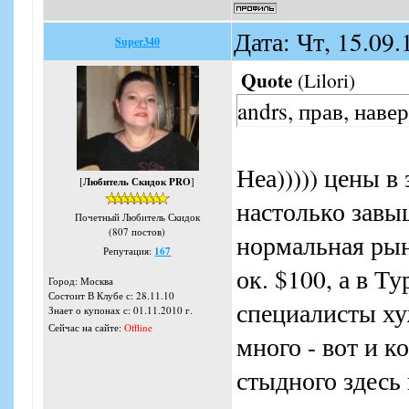
Дата: Чт, 15.09
Super340
Quote
(
Lilori
)
andrs, прав, наве
Неа))))) цены в
[
Любитель Скидок PRO
]
настолько завыш
Почетный Любитель Скидок
(807 постов)
нормальная рын
Репутация:
167
ок. $100, а в Т
Город: Москва
Состоит В Клубе с: 28.11.10
специалисты хуж
Знает о купонах с: 01.11.2010 г.
Сейчас на сайте:
Offline
много - вот и к
стыдного здесь 