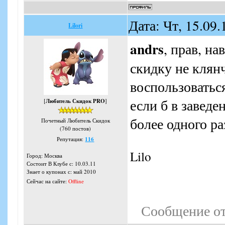
Дата: Чт, 15.09
Lilori
andrs
, прав, н
скидку не клян
воспользоватьс
если б в заведе
[
Любитель Скидок PRO
]
более одного ра
Почетный Любитель Скидок
(760 постов)
Репутация:
116
Lilo
Город: Москва
Состоит В Клубе с: 10.03.11
Знает о купонах с: май 2010
Сейчас на сайте:
Offline
Сообщение о