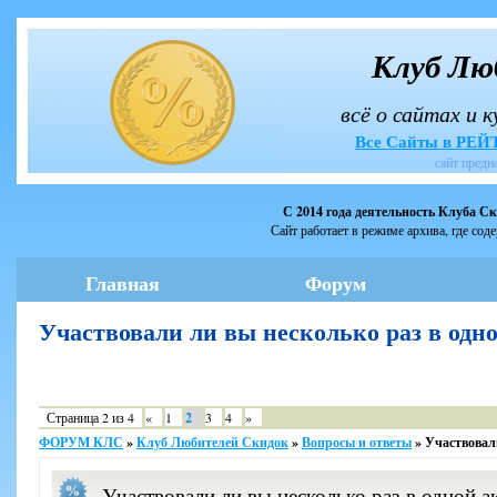
Клуб Лю
всё о сайтах и 
Все Сайты в РЕ
сайт предн
С 2014 года деятельность Клуба С
Сайт работает в режиме архива, где сод
Главная
Форум
Участвовали ли вы несколько раз в од
Страница
2
из
4
«
1
2
3
4
»
ФОРУМ КЛС
»
Клуб Любителей Скидок
»
Вопросы и ответы
»
Участвовал
Участвовали ли вы несколько раз в одной а