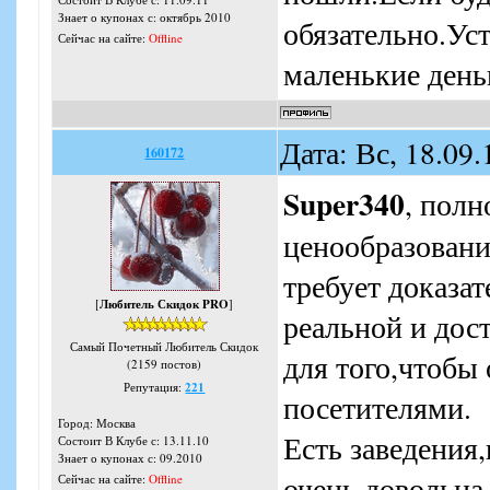
Знает о купонах с: октябрь 2010
обязательно.Ус
Сейчас на сайте:
Offline
маленькие день
Дата: Вс, 18.09
160172
Super340
, полн
ценообразовани
требует доказа
[
Любитель Скидок PRO
]
реальной и дос
Самый Почетный Любитель Скидок
для того,чтобы
(2159 постов)
Репутация:
221
посетителями.
Город: Москва
Есть заведения
Состоит В Клубе с: 13.11.10
Знает о купонах с: 09.2010
очень довольна
Сейчас на сайте:
Offline