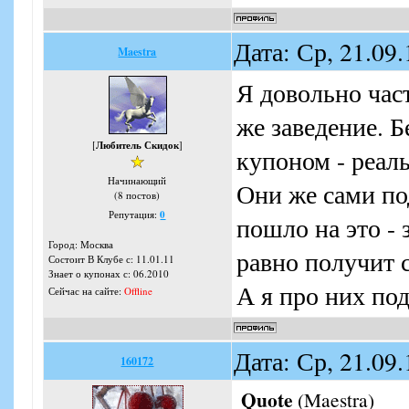
Дата: Ср, 21.09
Maestra
Я довольно част
же заведение. Б
[
Любитель Скидок
]
купоном - реаль
Начинающий
Они же сами по
(8 постов)
Репутация:
0
пошло на это - 
Город: Москва
равно получит с
Состоит В Клубе с: 11.01.11
Знает о купонах с: 06.2010
А я про них по
Сейчас на сайте:
Offline
Дата: Ср, 21.09
160172
Quote
(
Maestra
)