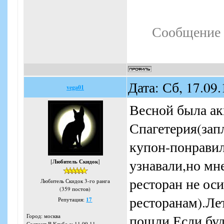
Сообщение 
Дата: Сб, 17.09
vega01
Весной была ак
Спагетерия(зап
купон-понрави
узнавали,но мне
[
Любитель Скидок
]
ресторан не оси
Любитель Скидок 3-го ранга
(359 постов)
ресторанам).Ле
Репутация:
17
пошли.Если буд
Город: москва
Состоит В Клубе с: 11.09.11