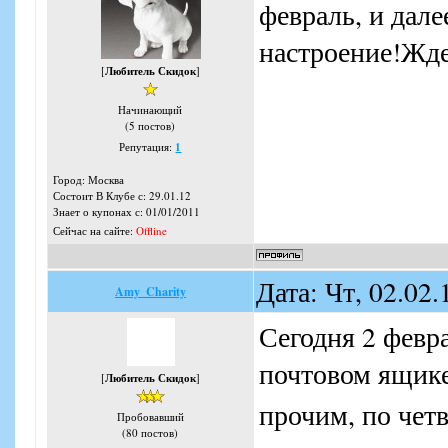
февраль, и дал
настроение!Жд
[
Любитель Скидок
]
Начинающий
(5 постов)
Репутация:
1
Город: Москва
Состоит В Клубе с: 29.01.12
Знает о купонах с: 01/01/2011
Сейчас на сайте:
Offline
Дата: Чт, 02.02
Amy_Charity
Сегодня 2 февра
почтовом ящике
[
Любитель Скидок
]
прочим, по чет
Пробовавший
(80 постов)