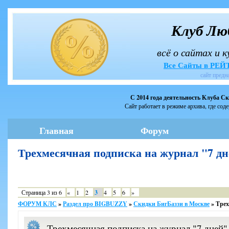
Клуб Лю
всё о сайтах и 
Все Сайты в РЕ
сайт предн
С 2014 года деятельность Клуба С
Сайт работает в режиме архива, где сод
Главная
Форум
Трехмесячная подписка на журнал "7 д
Страница
3
из
6
«
1
2
3
4
5
6
»
ФОРУМ КЛС
»
Раздел про BIGBUZZY
»
Скидки БигБаззи в Москве
»
Трех
Трехмесячная подписка на журнал "7 дней"