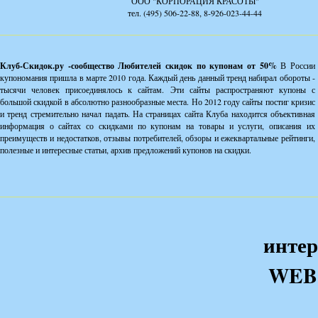
ООО "КОРПОРАЦИЯ КРАСОТЫ"
тел. (495) 506-22-88, 8-926-023-44-44
Клуб-Скидок.ру -сообщество Любителей скидок по купонам от 50%
В России
купономания пришла в марте 2010 года. Каждый день данный тренд набирал обороты -
тысячи человек присоединялось к сайтам. Эти сайты распространяют купоны с
большой скидкой в абсолютно разнообразные места. Но 2012 году сайты постиг кризис
и тренд стремительно начал падать. На страницах сайта Клуба находится объективная
информация о сайтах со скидками по купонам на товары и услуги, описания их
преимуществ и недостатков, отзывы потребителей, обзоры и ежеквартальные рейтинги,
полезные и интересные статьи, архив предложений купонов на скидки.
интер
WEB