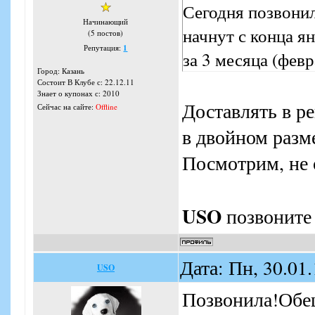
Сегодня позвонил
Начинающий
начнут с конца ян
(5 постов)
Репутация:
1
за 3 месяца (февр
Город: Казань
Состоит В Клубе с: 22.12.11
Знает о купонах с: 2010
Доставлять в ре
Сейчас на сайте:
Offline
в двойном разме
Посмотрим, не 
USO
позвоните 
Дата: Пн, 30.01
USO
Позвонила!Обещ