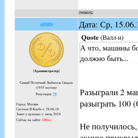
объявили о гром
акции – купон н
Дата: Ср, 15.06
скидки 70 и боле
ADMIN
Однако условия 
Quote
(
Валл-и
)
купонов замерли 
А что, машины б
ожидании, «сараф
должно быть...
обычным, раcпро
[
Администратор
]
о готовящейся пр
Самый Почетный Любитель Скидок
компания в интер
(1935 постов)
Разыграли 2 ма
Репутация:
79
бы, еще немного 
разыграть 100 
Город: Москва
своего развития.
Состоит В Клубе с: 28.06.10
Знает о купонах с: июль 2010
еще не было» гл
Сейчас на сайте:
Offline
Не получилось,
разгоралась сред
акцию прикрыли,