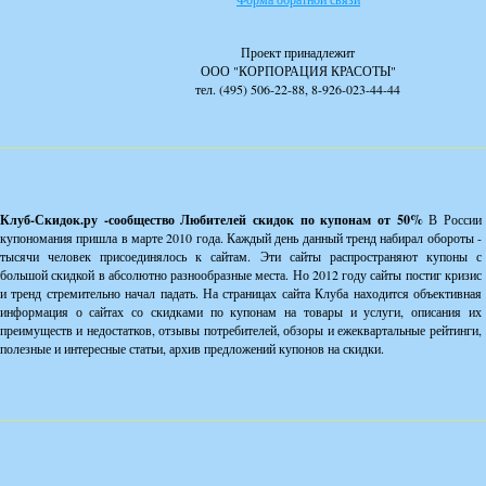
Безусловно, разм
Проект принадлежит
не был существе
ООО "КОРПОРАЦИЯ КРАСОТЫ"
тел. (495) 506-22-88, 8-926-023-44-44
автомобиля и не 
никаких обязател
конечная цель да
условия акции –
Клуб-Скидок.ру -сообщество Любителей скидок по купонам от 50%
В России
купономания пришла в марте 2010 года. Каждый день данный тренд набирал обороты -
счетах компании.
тысячи человек присоединялось к сайтам. Эти сайты распространяют купоны с
большой скидкой в абсолютно разнообразные места. Но 2012 году сайты постиг кризис
желании пользова
и тренд стремительно начал падать. На страницах сайта Клуба находится объективная
информация о сайтах со скидками по купонам на товары и услуги, описания их
на это понадобит
преимуществ и недостатков, отзывы потребителей, обзоры и ежеквартальные рейтинги,
полезные и интересные статьи, архив предложений купонов на скидки.
личное заявление
того реальными 
вернут лишь тем, 
не самая большая