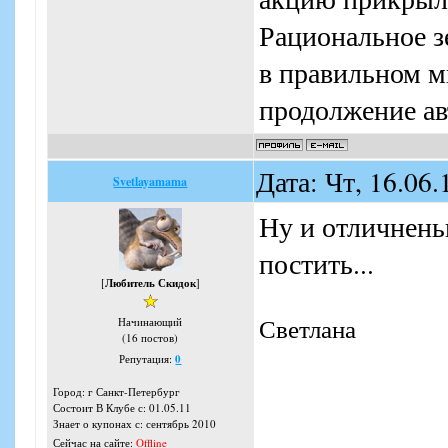
пользователей са
Рациональное з
проекта. Условия
в правильном м
но что это: прод
призов? Нет не 
продолжение ав
– утверждали орг
когда проводят 
Дата: Чт, 16.06
Svetlayamama
то приз вручается
Ну и отличнень
другое дело. Да, 
постить...
можно будет акти
[
Любитель Скидок
]
И тут начинается
Светлана
Начинающий
приар-компания н
(16 постов)
Репутация:
0
напоминают отбо
Город: г Санкт-Петербург
водитель года. За
Состоит В Клубе с: 01.05.11
Знает о купонах с: сентябрь 2010
ответь правильно
Сейчас на сайте:
Offline