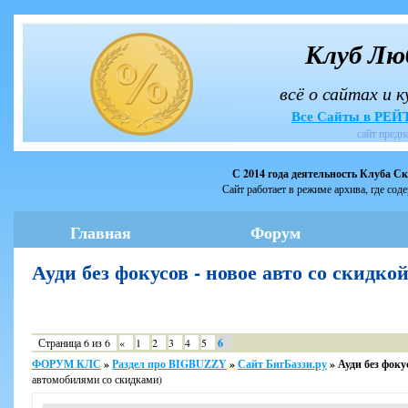
Клуб Лю
всё о сайтах и 
Все Сайты в РЕ
сайт предн
С 2014 года деятельность Клуба С
Сайт работает в режиме архива, где сод
Главная
Форум
Ауди без фокусов - новое авто со скид
Страница
6
из
6
«
1
2
3
4
5
6
ФОРУМ КЛС
»
Раздел про BIGBUZZY
»
Сайт БигБаззи.ру
»
Ауди без фоку
автомобилями со скидками)