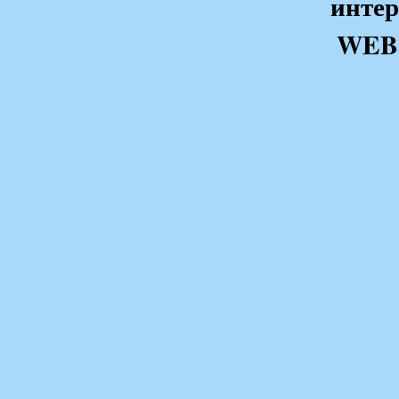
интер
аудитории. Думае
WEB
потратит внесен
на приобретение 
увеличит прибыл
сайта продажи к
Но это лишь прое
там то точно буд
продажа, кнопка 
Но нет, и тут бес
ждать купона пос
нескольким счаст
из рядов многоч
приобрести автом