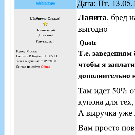
Дата: Пт, 13.05
mishinev-pa
Ланита
, бред 
[
Любитель-Стажер
]
выгодно
Начинающий
(1 постов)
Quote
Репутация:
0
Т.е. заведениям
Город: Москва
Состоит В Клубе с: 13.05.11
чтобы я заплатил
Знает о купонах с: 05/2010
Сейчас на сайте:
Offline
дополнительно 
Там идет 50% о
купона для тех,
А выручка уже 
Вам просто пов