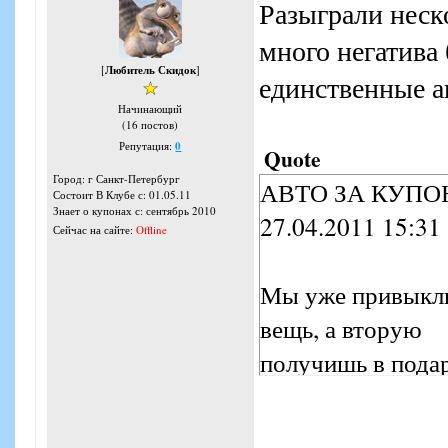
Разыграли неск
много негатива
[
Любитель Скидок
]
единственные ав
Начинающий
(16 постов)
Репутация:
0
Quote
Город: г Санкт-Петербург
АВТО ЗА КУПО
Состоит В Клубе с: 01.05.11
Знает о купонах с: сентябрь 2010
27.04.2011 15:31
Сейчас на сайте:
Offline
Мы уже привыкли
вещь, а вторую
получишь в подар
также к скидочно
постоянного поку