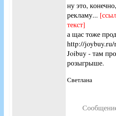
правило, не пре
ну это, конечно
50%. А вот откуд
рекламу...
[ссыл
грандиозными ск
текст]
70-80 и даже 90%
а щас тоже про
«массовости» пр
http://joybuy.ru
Joibuy - там пр
Именно многочис
розыгрыше.
сделать большую 
услугу. Романтич
Светлана
красоты, кино, те
одежда, автосерв
гостиницы и мног
Сообщение
В апреле 2011 го