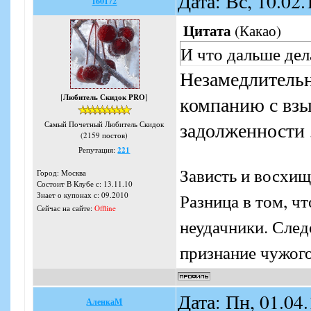
Дата: Вс, 10.02
160172
Цитата
(
Какао
)
И что дальше дел
Незамедлительн
[
Любитель Скидок PRO
]
компанию с взы
задолженности 
Самый Почетный Любитель Скидок
(2159 постов)
Репутация:
221
Зависть и восхищ
Город: Москва
Состоит В Клубе с: 13.11.10
Разница в том, ч
Знает о купонах с: 09.2010
Сейчас на сайте:
Offline
неудачники. Следо
признание чужого
Дата: Пн, 01.04
АленкаМ