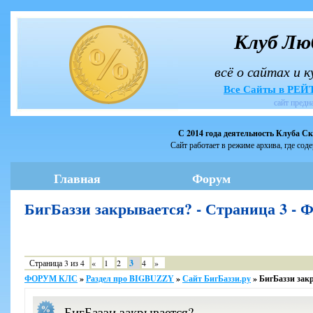
Клуб Лю
всё о сайтах и 
Все Сайты в РЕ
сайт предн
С 2014 года деятельность Клуба С
Сайт работает в режиме архива, где сод
Главная
Форум
БигБаззи закрывается? - Страница 3 
Страница
3
из
4
«
1
2
3
4
»
ФОРУМ КЛС
»
Раздел про BIGBUZZY
»
Сайт БигБаззи.ру
»
БигБаззи зак
БигБаззи закрывается?