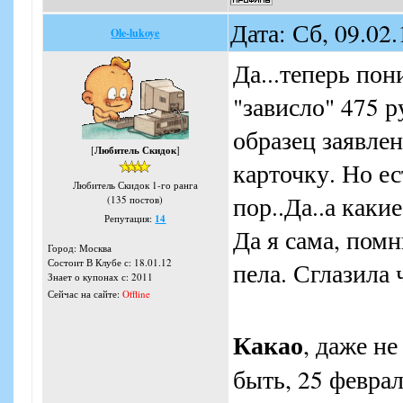
Дата: Сб, 09.02
Ole-lukoye
Да...теперь пон
"зависло" 475 
образец заявлен
[
Любитель Скидок
]
карточку. Но ес
Любитель Скидок 1-го ранга
пор..Да..а каки
(135 постов)
Репутация:
14
Да я сама, пом
Город: Москва
Состоит В Клубе с: 18.01.12
пела. Сглазила 
Знает о купонах с: 2011
Сейчас на сайте:
Offline
Какао
, даже н
быть, 25 феврал