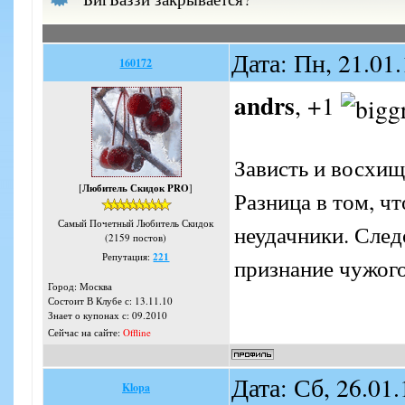
Дата: Пн, 21.01
160172
andrs
, +1
Зависть и восхищ
[
Любитель Скидок PRO
]
Разница в том, ч
Самый Почетный Любитель Скидок
неудачники. Следо
(2159 постов)
Репутация:
221
признание чужого
Город: Москва
Состоит В Клубе с: 13.11.10
Знает о купонах с: 09.2010
Сейчас на сайте:
Offline
Дата: Сб, 26.01
Klopa