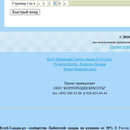
Страница
3
из
4
«
1
2
3
4
»
© 2010
при использовании материалов
Полные услов
Клуб Любителей Скидок открыт 01.07.2010.
Редактор Клуба - Всеволод Тюркин
Форма обратной связи
Проект принадлежит
ООО "КОРПОРАЦИЯ КРАСОТЫ"
тел. (495) 506-22-88, 8-926-023-44-44
Клуб-Скидок.ру -сообщество Любителей скидок по купонам от 50%
В России