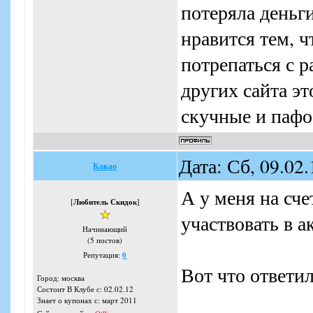
потеряла деньг
нравится тем, 
потрепаться с 
других сайта эт
скучные и пафо
Дата: Сб, 09.02
Какао
А у меня на сч
[
Любитель Скидок
]
участвовать в 
Начинающий
(5 постов)
Репутация:
0
Вот что ответил
Город: москва
Состоит В Клубе с: 02.02.12
Знает о купонах с: март 2011