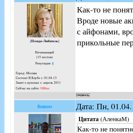
Как-то не понят
Вроде новые ак
с айфонами, вр
прикольные пер
[
Псевдо-Любитель
]
Начинающий
(15 постов)
Репутация:
0
Город: Москва
Состоит В Клубе с: 01.04.13
Знает о купонах с: апрель 2011
Сейчас на сайте:
Offline
Дата: Пн, 01.04
Всеволод
Цитата
(
АленкаМ
)
Как-то не понятн