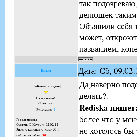
так подозреваю,
денюшек таким в
Объявили себя т
может, откроют
названием, коне
Дата: Сб, 09.02
Какао
Да,наверно под
[
Любитель Скидок
]
делать?.
Начинающий
(5 постов)
Rediska пишет
Репутация:
0
более что у мен
Город: москва
Состоит В Клубе с: 02.02.12
не хотелось бы 
Знает о купонах с: март 2011
Сейчас на сайте:
Offline