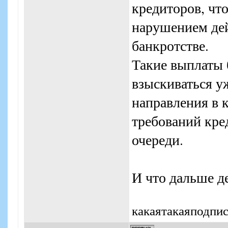
кредиторов, чт
нарушением дей
банкротстве.
Такие выплаты 
взыскиваться уж
направления в 
требований кре
очереди.
И что дальше д
какаятакаяподпи