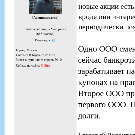
новые акции есть
вроде они интере
[
Администратор
]
периодически поя
Любитель Скидок 5-го ранга
(665 постов)
Репутация:
46
Одно ООО смен
Город: Москва
Состоит В Клубе с: 03.07.10
сейчас банкроти
Знает о купонах с: апрель 2010
Сейчас на сайте:
Offline
зарабатывает на
купонах на прав
Второе ООО пря
первого ООО. 
долги.
Главный Редакто