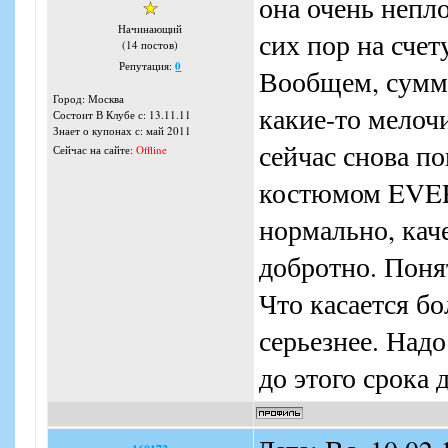
она очень непло
Начинающий
сих пор на счет
(14 постов)
Репутация:
0
Вообщем, суммы
Город: Москва
какие-то мелочи
Состоит В Клубе с: 13.11.11
Знает о купонах с: май 2011
сейчас снова п
Сейчас на сайте:
Offline
костюмом EVER
нормально, кач
добротно. Понят
Что касается бо
серьезнее. Надо
до этого срока 