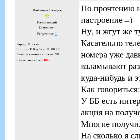
По прочтению н
[
Любитель Скидок
]
настроение =)
Начинающий
(5 постов)
Ну, и жгут же т
Репутация:
0
Касательно тел
Город: Москва
Состоит В Клубе с: 20.08.10
номера уже дав
Знает о купонах с: июль 2010
Сейчас на сайте:
Offline
взламывают раз
куда-нибудь и 
Как говориться:
У ББ есть инте
акция на получ
Многие получил
На сколько я сл