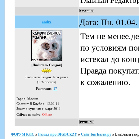
Дата: Пн, 01.04
andrs
Тем не менее,де
по условиям по
истекал до конц
[
Любитель Скидок
]
Правда покупать
Любитель Скидок 1-го ранга
к сожалению.
(176 постов)
Репутация:
17
Город: Москва
Состоит В Клубе с: 15.09.11
Знает о купонах с: март 2011
Сейчас на сайте:
Offline
ФОРУМ КЛС
»
Раздел про BIGBUZZY
»
Сайт БигБаззи.ру
»
БигБаззи зак