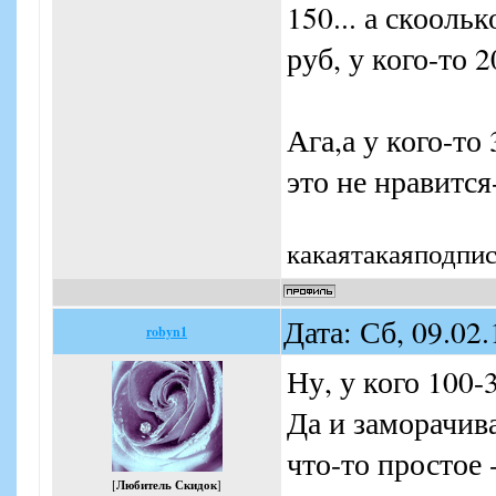
150... а скоольк
руб, у кого-то 2
Ага,а у кого-то
это не нравится
какаятакаяподпи
Дата: Сб, 09.02
robyn1
Ну, у кого 100-
Да и заморачива
что-то простое
[
Любитель Скидок
]