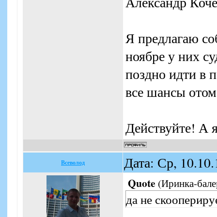
Александр Коче
Я предлагаю со
ноябре у них су
поздно идти в п
все шансы отомс
Действуйте! А я
Дата: Ср, 10.10
Всеволод
Quote
(
Иринка-бале
да не скооперируе