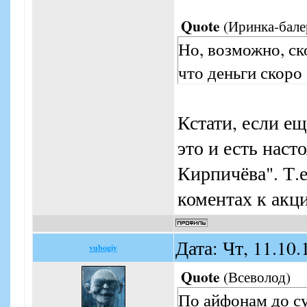
Quote
(
Иринка-бале
Но, возможно, ск
что деньги скоро 
Кстати, если ещ
это и есть нас
Кирпичёва". Т.е
коментах к акц
Дата: Чт, 11.10
vubogiy
Quote
(
Всеволод
)
По айфонам до су