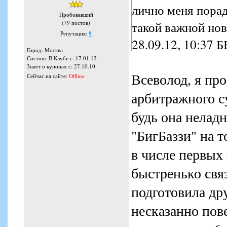
лично меня порад
Пробовавший
такой важной нов
(79 постов)
Репутация:
9
28.09.12, 10:37 
Город: Москва
документы В АС 
Состоит В Клубе с: 17.01.12
Знает о купонах с: 27.10.10
Всеволод, я пр
банкротом. Введи
Сейчас на сайте:
Offline
Арбитражный суд
арбитражного су
эту новость с ка
будь она неладн
всех купонных са
"БигБаззи" на т
электронных СМИ.
в числе первых
подавать иск в су
быстренько связ
периода ничего н
подготовила др
будет, так как вс
несказанно пове