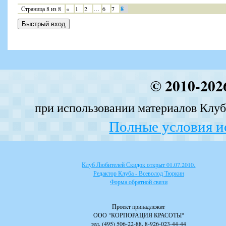
Страница
8
из
8
«
1
2
…
6
7
8
© 2010-202
при использовании материалов Клуба
Полные условия и
Клуб Любителей Скидок открыт 01.07.2010.
Редактор Клуба - Всеволод Тюркин
Форма обратной связи
Проект принадлежит
ООО "КОРПОРАЦИЯ КРАСОТЫ"
тел. (495) 506-22-88, 8-926-023-44-44