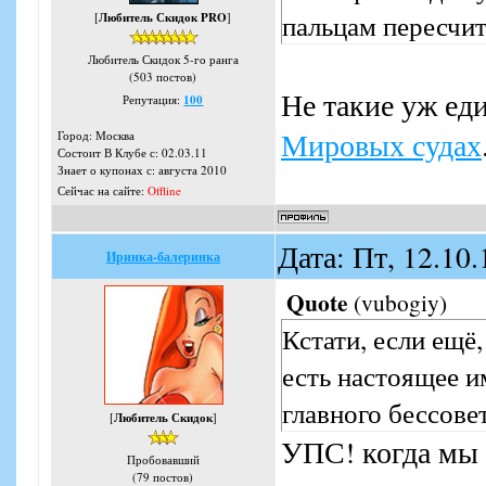
пальцам пересчит
[
Любитель Скидок PRO
]
Любитель Скидок 5-го ранга
(503 постов)
Не такие уж еди
Репутация:
100
Мировых судах
Город: Москва
Состоит В Клубе с: 02.03.11
Знает о купонах с: августа 2010
Сейчас на сайте:
Offline
Дата: Пт, 12.10
Иринка-балеринка
Quote
(
vubogiy
)
Кстати, если ещё,
есть настоящее и
главного бессове
[
Любитель Скидок
]
УПС! когда мы 
Пробовавший
(79 постов)