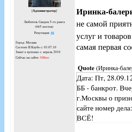
Иринка-балер
[
Администратор
]
не самой прият
Любитель Скидок 5-го ранга
(665 постов)
услуг и товаро
Репутация:
46
Город: Москва
самая первая с
Состоит В Клубе с: 03.07.10
Знает о купонах с: апрель 2010
Сейчас на сайте:
Offline
Quote
(
Иринка-бале
Дата: Пт, 28.09.1
ББ - банкрот. Вч
г.Москвы о приз
сайте номер дел
ВСЁ!