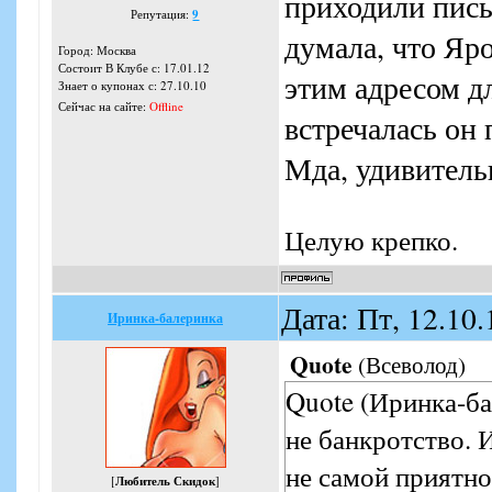
приходили письм
Репутация:
9
думала, что Яро
Город: Москва
Состоит В Клубе с: 17.01.12
этим адресом дл
Знает о купонах с: 27.10.10
Сейчас на сайте:
Offline
встречалась он 
Мда, удивительн
Целую крепко.
Дата: Пт, 12.10
Иринка-балеринка
Quote
(
Всеволод
)
Quote (Иринка-ба
не банкротство. 
не самой приятно
[
Любитель Скидок
]