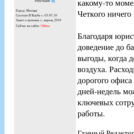
какому-то моме
Репутация:
46
Город: Москва
Четкого ничего 
Состоит В Клубе с: 03.07.10
Знает о купонах с: апрель 2010
Сейчас на сайте:
Offline
Благодаря юрис
доведение до б
выгоды, когда 
воздуха. Расхо
дорогого офиса
дней-недель мож
ключевых сотру
работы.
Главный Редакто