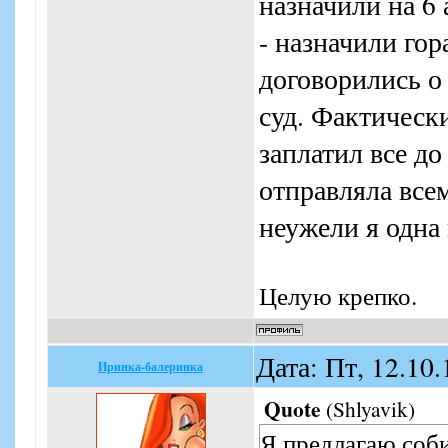
назначили на 6 
Главный Редакто
- назначили гор
договорились о
суд. Фактически
заплатил все д
отправляла все
неужели я одна
Целую крепко.
Дата: Пт, 12.10
Иринка-балеринка
Quote
(
Shlyavik
)
Я предлагаю соби