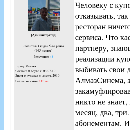
Человеку с куп
отказывать, так
ресторан ничег
сервиса. Что ка
[
Администратор
]
партнеру, знающ
Любитель Скидок 5-го ранга
(665 постов)
реализации куп
Репутация:
46
Город: Москва
выбивать свои 
Состоит В Клубе с: 03.07.10
Знает о купонах с: апрель 2010
АлмазСинема, з
Сейчас на сайте:
Offline
закамуфлировав 
никто не знает,
месяц, два, три
абонементам. И 