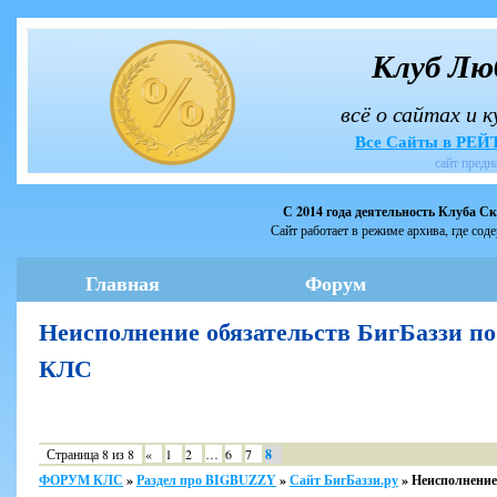
Клуб Лю
всё о сайтах и 
Все Сайты в РЕ
сайт предн
С 2014 года деятельность Клуба С
Сайт работает в режиме архива, где сод
Главная
Форум
Неисполнение обязательств БигБаззи п
КЛС
Страница
8
из
8
«
1
2
…
6
7
8
ФОРУМ КЛС
»
Раздел про BIGBUZZY
»
Сайт БигБаззи.ру
»
Неисполнение