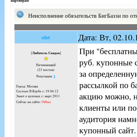
партнерам
Неисполнение обязательств БигБаззи по о
Дата: Вт, 02.10
schoy
При "бесплатны
[
Любитель Скидок
]
руб. купонные 
Начинающий
(23 постов)
за определенну
Репутация:
1
рассылкой по б
Город: Москва
Состоит В Клубе с: 19.04.12
акцию можно, н
Знает о купонах с: март 2011
Сейчас на сайте:
Offline
клиенты или по
аудитория намн
купонный сайт.