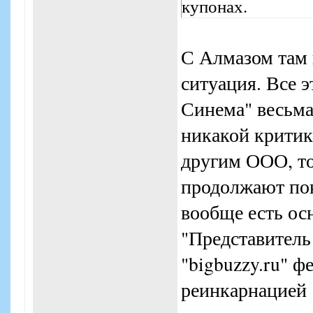
купонах.
С Алмазом там 
ситуация. Все э
Синема" весьма
никакой критик
другим ООО, то
продолжают пок
вообще есть осн
"Представитель
"bigbuzzy.ru" ф
реинкарнацией