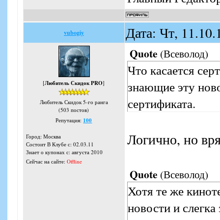
Дата: Чт, 11.10
vubogiy
Quote
(
Всеволод
)
Что касается сер
знающие эту ново
[
Любитель Скидок PRO
]
сертификата.
Любитель Скидок 5-го ранга
(503 постов)
Репутация:
100
Логично, но вря
Город: Москва
Состоит В Клубе с: 02.03.11
Знает о купонах с: августа 2010
Сейчас на сайте:
Offline
Quote
(
Всеволод
)
Хотя те же кинот
новости и слегка