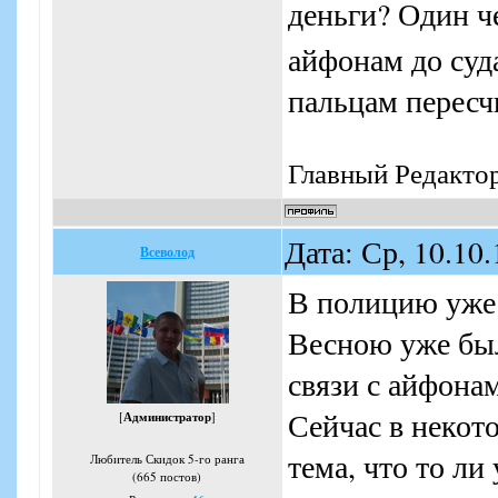
деньги? Один ч
айфонам до суд
пальцам пересч
Главный Редакто
Дата: Ср, 10.10
Всеволод
В полицию уже 
Весною уже был
связи с айфона
Сейчас в неко
[
Администратор
]
тема, что то ли
Любитель Скидок 5-го ранга
(665 постов)