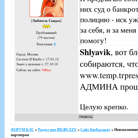
них суд о банкро
полицию - иск уж
[
Любитель Скидок
]
за себя, и за мен
Пробовавший
помогу!
(79 постов)
Репутация:
9
Shlyavik
, вот б
Город: Москва
Состоит В Клубе с: 17.01.12
собираются, чт
Знает о купонах с: 27.10.10
Сейчас на сайте:
Offline
www.temp.trpres
АДМИНА прошу 
Целую крепко.
ФОРУМ КЛС
»
Раздел про BIGBUZZY
»
Сайт БигБаззи.ру
»
Неисполнение
партнерам