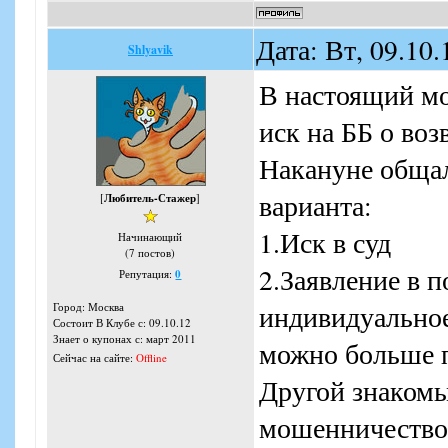
Дата: Вт, 09.10
Shlyavik
В настоящий мо
иск на ББ о воз
Накануне общал
варианта:
[
Любитель-Стажер
]
1.Иск в суд
Начинающий
(7 постов)
2.Заявление в 
Репутация:
0
индивидуальное
Город: Москва
Состоит В Клубе с: 09.10.12
Знает о купонах с: март 2011
можно больше 
Сейчас на сайте:
Offline
Другой знакомы
мошенничество 