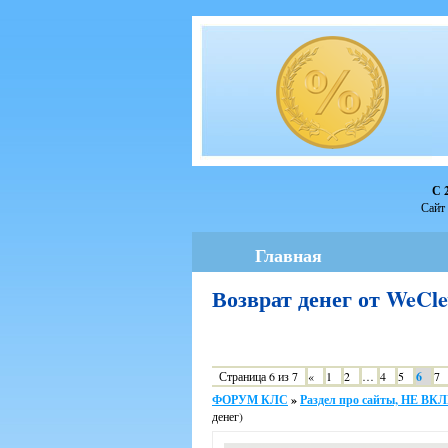
С 
Сайт 
Главная
Возврат денег от WeCl
Страница
6
из
7
«
1
2
…
4
5
6
7
ФОРУМ КЛС
»
Раздел про сайты, НЕ 
денег)