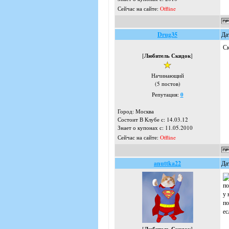
Сейчас на сайте:
Offline
Drug35
Да
Ск
[
Любитель Скидок
]
Начинающий
(5 постов)
Репутация:
0
Город: Москва
Состоит В Клубе с: 14.03.12
Знает о купонах с: 11.05.2010
Сейчас на сайте:
Offline
anuttka22
Да
по
у 
по
ес
[
]