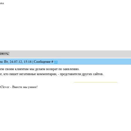
nna
та: Вт, 24.07.12, 15:18 | Сообщение #
60
ем своим клиентам мы делаем возврат по заявлению.
е, кто пишет негативные комментарии, - представители других сайтов.
Clever - Вместе мы умнее!