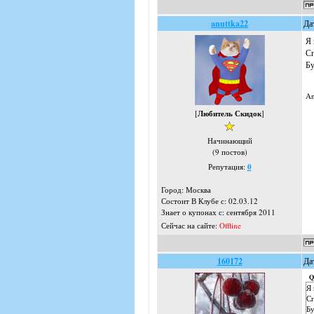
anuttka22
Да
Я 
Сп
Бу
A
[
Любитель Скидок
]
Начинающий
(9 постов)
Репутация:
0
Город: Москва
Состоит В Клубе с: 02.03.12
Знает о купонах с: сентября 2011
Сейчас на сайте:
Offline
160172
Да
Q
Я 
С
Бу