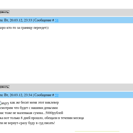
та: Вт, 20.03.12, 23:33 | Сообщение #
58
оро кто-то за границу переедет))
та: Вт, 20.03.12, 23:34 | Сообщение #
59
как же бесит меня этот виклевер
смотрим что будет с нашими деньгами
нас тоже не маленькая сумма...5000рублей
ка вот только 8 дней прошло, обещали в течении месяца
ли не вернут-сразу буду в суд писать!