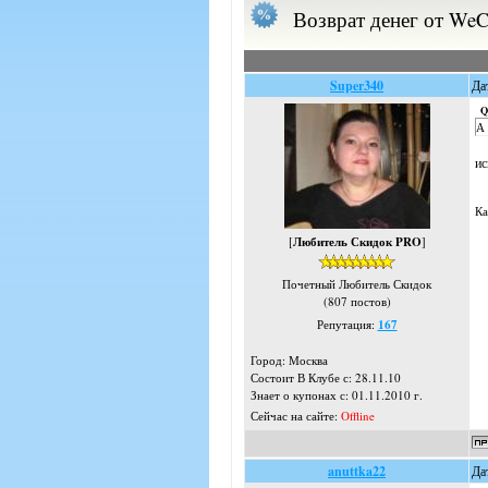
Возврат денег от WeC
Super340
Да
Q
А 
ис
Ка
[
Любитель Скидок PRO
]
Почетный Любитель Скидок
(807 постов)
Репутация:
167
Город: Москва
Состоит В Клубе с: 28.11.10
Знает о купонах с: 01.11.2010 г.
Сейчас на сайте:
Offline
anuttka22
Да