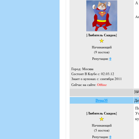
А 
A
[
Любитель Скидок
]
Начинающий
(9 постов)
Репутация:
0
Город: Москва
Состоит В Клубе с: 02.03.12
Знает о купонах с: сентября 2011
Сейчас на сайте:
Offline
Drug35
Да
По
[
Любитель Скидок
]
Ут
ку
Начинающий
(5 постов)
Репутация:
0