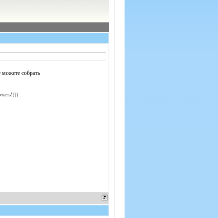
е можете собрать
тать!)))