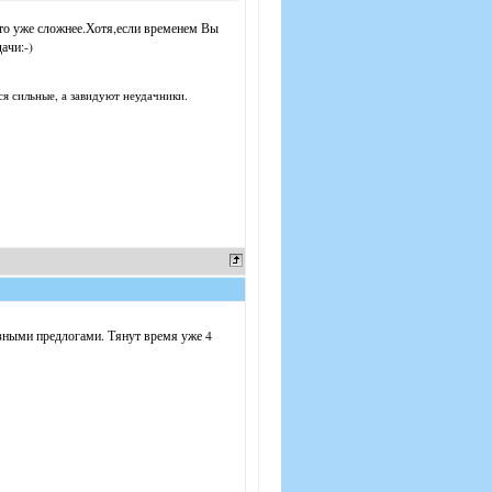
это уже сложнее.Хотя,если временем Вы
ачи:-)
ся сильные, а завидуют неудачники.
азными предлогами. Тянут время уже 4