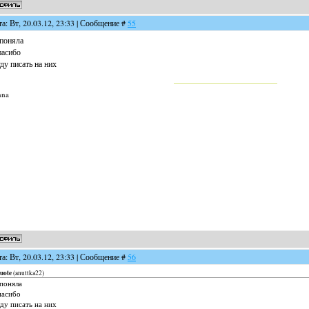
та: Вт, 20.03.12, 23:33 | Сообщение #
55
поняла
асибо
ду писать на них
nna
та: Вт, 20.03.12, 23:33 | Сообщение #
56
uote
(
anuttka22
)
поняла
пасибо
ду писать на них