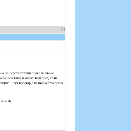
азана не в соответствии с заявленными
ание деньгами и моральный вред, если
ение.... тут простор для творчества велик
тать!)))