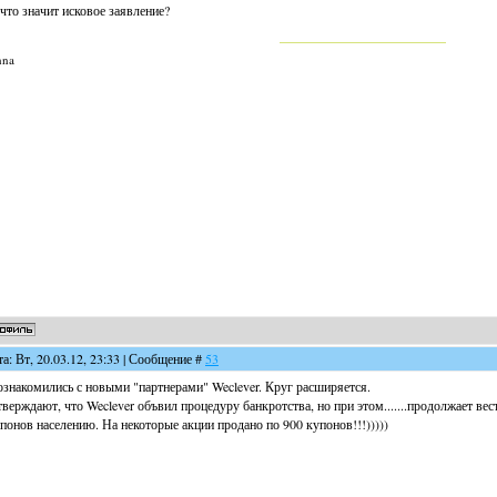
что значит исковое заявление?
nna
та: Вт, 20.03.12, 23:33 | Сообщение #
53
знакомились с новыми "партнерами" Weclever. Круг расширяется.
верждают, что Weclever объвил процедуру банкротства, но при этом.......продолжает ве
понов населению. На некоторые акции продано по 900 купонов!!!)))))