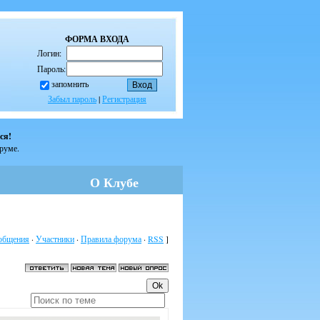
ФОРМА ВХОДА
Логин:
Пароль:
запомнить
Забыл пароль
|
Регистрация
ся!
оруме.
О Клубе
общения
·
Участники
·
Правила форума
·
RSS
]