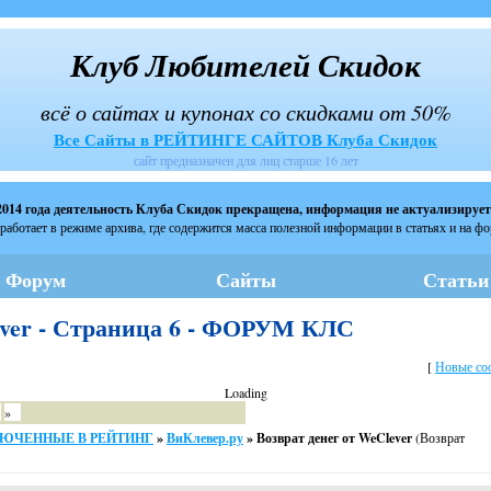
Клуб Любителей Скидок
всё о сайтах и купонах со скидками от 50%
Все Сайты в РЕЙТИНГЕ САЙТОВ Клуба Скидок
сайт предназначен для лиц старше 16 лет
2014 года деятельность Клуба Скидок прекращена, информация не актуализирует
работает в режиме архива, где содержится масса полезной информации в статьях и на ф
Форум
Сайты
Статьи
ever - Страница 6 - ФОРУМ КЛС
[
Новые со
Loading
»
ВКЛЮЧЕННЫЕ В РЕЙТИНГ
»
ВиКлевер.ру
»
Возврат денег от WeClever
(Возврат