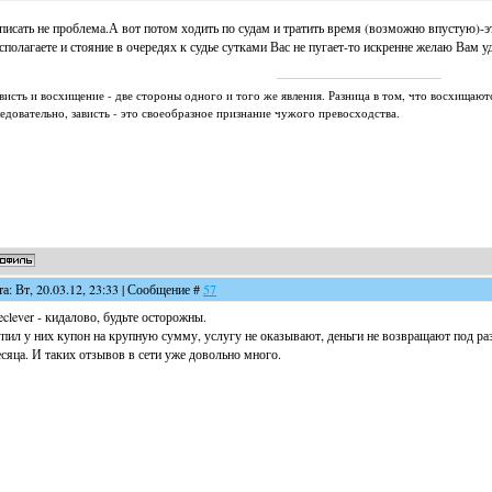
писать не проблема.А вот потом ходить по судам и тратить время (возможно впустую)-
сполагаете и стояние в очередях к судье сутками Вас не пугает-то искренне желаю Вам уд
висть и восхищение - две стороны одного и того же явления. Разница в том, что восхищают
едовательно, зависть - это своеобразное признание чужого превосходства.
та: Вт, 20.03.12, 23:33 | Сообщение #
57
clever - кидалово, будьте осторожны.
пил у них купон на крупную сумму, услугу не оказывают, деньги не возвращают под р
сяца. И таких отзывов в сети уже довольно много.