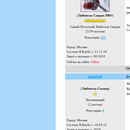
на
ра
[
Любитель Скидок PRO
]
За
Самый Почетный Любитель Скидок
Сл
(2159 постов)
Репутация:
221
Город: Москва
Состоит В Клубе с: 13.11.10
Знает о купонах с: 09.2010
Сейчас на сайте:
Offline
mondred
Да
We
[
Любитель-Стажер
]
Ку
ме
Начинающий
(2 постов)
Репутация:
0
Город: Москва
Состоит В Клубе с: 18.03.12
Знает о купонах с: 2010