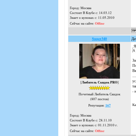
Город: Москва
Состоит В Клубе с: 14.03.12
Знает о купонах с: 11.05.2010
Сейчас на сайте:
Offline
Super340
Да
Q
А 
За
По
Вк
..
ус
[
Любитель Скидок PRO
]
та
- 
Почетный Любитель Скидок
(807 постов)
Ка
Репутация:
167
Город: Москва
Состоит В Клубе с: 28.11.10
Знает о купонах с: 01.11.2010 г.
Сейчас на сайте:
Offline