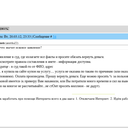
та: Вт, 20.03.12, 23:33 | Сообщение #
54
uote
(
anuttka22
)
что значит исковое заявление?
явление в суд, где излагаете все факты и просите обязать вернуть деньги.
смотрите правила составления в инете - информация доступна.
ратце - в суд такой-то от ФИО, адрес
... я купила на сайте купон на услугу.... услуга не оказана по таким-то причинам (или ок
ловиями). Оплата произведена. Прошу вернуть деньги. Еще можно просить % за пользов
ковой имеется (к примеру Вам нахамили, или Вы потратили много времени и сил на выясн
но на многое не рассчитывайте...не стОит просить миллион - не дадут).
к заработать при помощи Интернета всего в два шага: 1. Отключаем Интернет. 2. Идём рабо