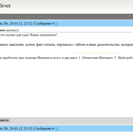
lever
та: Вт, 20.03.12, 23:32 | Сообщение #
51
uote
(
anuttka22
)
что нужно для суда? Какие документы?
ковое заявление, купон, факт оплаты, переписка с сайтом и иные доказательства, которы
к заработать при помощи Интернета всего в два шага: 1. Отключаем Интернет. 2. Идём рабо
та: Вт, 20.03.12, 23:32 | Сообщение #
52