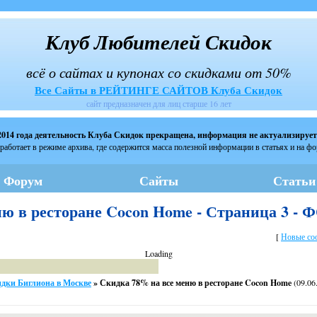
Клуб Любителей Скидок
всё о сайтах и купонах со скидками от 50%
Все Сайты в РЕЙТИНГЕ САЙТОВ Клуба Скидок
сайт предназначен для лиц старше 16 лет
2014 года деятельность Клуба Скидок прекращена, информация не актуализирует
работает в режиме архива, где содержится масса полезной информации в статьях и на ф
Форум
Сайты
Статьи
ню в ресторане Cocon Home - Страница 3 
[
Новые со
Loading
дки Биглиона в Москве
»
Скидка 78% на все меню в ресторане Cocon Home
(09.06