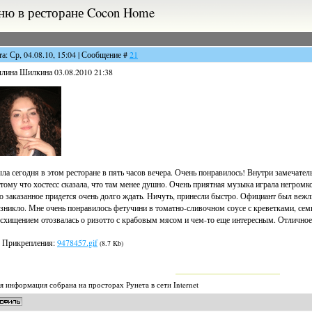
ню в ресторане Cocon Home
та: Ср, 04.08.10, 15:04 | Сообщение #
21
лина Шилкина 03.08.2010 21:38
ла сегодня в этом ресторане в пять часов вечера. Очень понравилось! Внутри замечатель
тому что хостесс сказала, что там менее душно. Очень приятная музыка играла негромк
о заказанное придется очень долго ждать. Ничуть, принесли быстро. Официант был вежл
зникло. Мне очень понравилось фетучини в томатно-сливочном соусе с креветками, семг
схищением отозвалась о ризотто с крабовым мясом и чем-то еще интересным. Отличное 
Прикрепления:
9478457.gif
(8.7 Kb)
я информация собрана на просторах Рунета в сети Internet