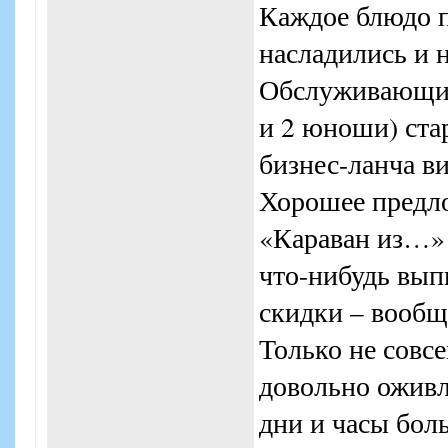
Каждое блюдо п
насладились и 
Обслуживающий 
и 2 юноши) стар
бизнес-ланча в
Хорошее предло
«Караван из…»!
что-нибудь вып
скидки – вообщ
Только не совс
довольно оживл
дни и часы бол