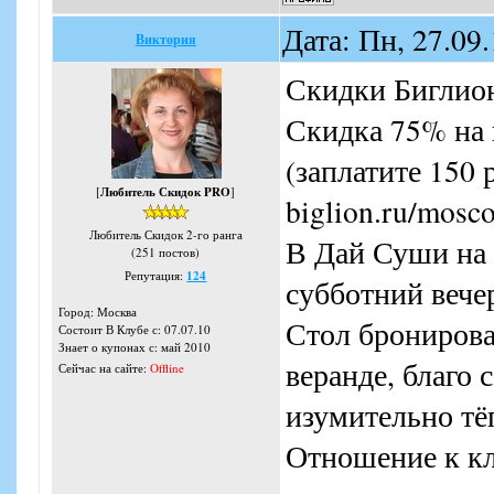
Дата: Пн, 27.09
Виктория
Скидки Биглио
Скидка 75% на 
(заплатите 150 
[
Любитель Скидок PRO
]
biglion.ru/mosco
Любитель Скидок 2-го ранга
В Дай Суши на 
(251 постов)
Репутация:
124
субботний вечер
Город: Москва
Стол бронирова
Состоит В Клубе с: 07.07.10
Знает о купонах с: май 2010
веранде, благо 
Сейчас на сайте:
Offline
изумительно т
Отношение к кл