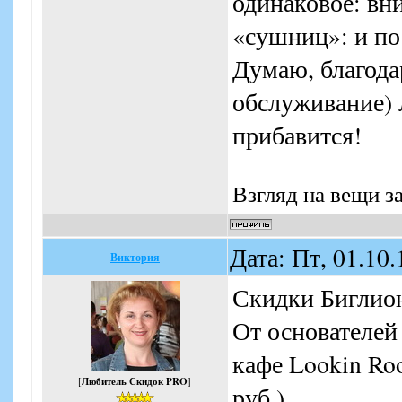
одинаковое: вн
«сушниц»: и по
Думаю, благода
обслуживание) 
прибавится!
Взгляд на вещи з
Дата: Пт, 01.10
Виктория
Скидки Биглио
От основателей
кафе Lookin Roo
[
Любитель Скидок PRO
]
руб.)