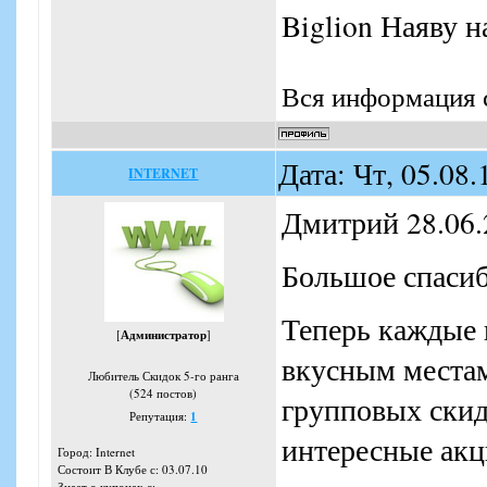
Biglion Наяву н
Вся информация с
Дата: Чт, 05.08
INTERNET
Дмитрий 28.06.
Большое спасибо
Теперь каждые
[
Администратор
]
вкусным местам
Любитель Скидок 5-го ранга
(524 постов)
групповых скид
Репутация:
1
интересные акц
Город: Internet
Состоит В Клубе с: 03.07.10
Знает о купонах с: