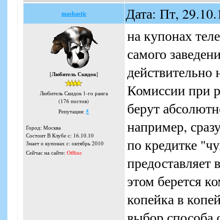
Дата: Пт, 29.10
mashastic
на купонах теле
самого заведен
действительно н
[
Любитель Скидок
]
Комиссии при р
Любитель Скидок 1-го ранга
(176 постов)
берут абсолютн
Репутация:
5
например, сраз
Город: Москва
Состоит В Клубе с: 16.10.10
по кредитке "чу
Знает о купонах с: октябрь 2010
Сейчас на сайте:
Offline
предоставляет 
этом берется ко
копейка в копе
выбор способа 