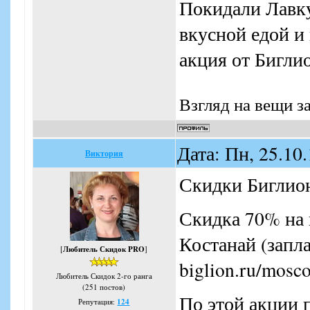
Покидали Лавку
вкусной едой и
акция от Бигли
Взгляд на вещи з
Дата: Пн, 25.10
Виктория
Скидки Биглио
Скидка 70% на 
Костанай (запла
[
Любитель Скидок PRO
]
biglion.ru/mosco
Любитель Скидок 2-го ранга
(251 постов)
По этой акции 
Репутация:
124