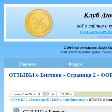
Клуб Лю
всё о сайтах и 
Все Сайты в РЕ
сайт предн
С 2014 года деятельность Клуба С
Сайт работает в режиме архива, где сод
Главная
Форум
ОТЗЫВЫ о Биглион - Страница 2 - Ф
Страница
2
из
28
«
1
2
3
4
…
27
28
»
ФОРУМ КЛС
»
Раздел про BIGLION
»
Сайт Биглион.ру
»
ОТЗЫВЫ о Бигл
ОТЗЫВЫ о Биглион