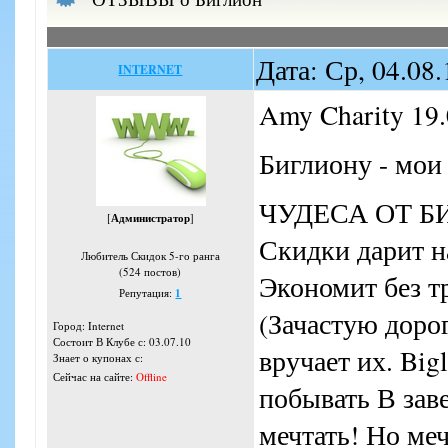
Дата: Ср, 04.08
INTERNET
Amy Charity 19.
Биглиону - мои 
ЧУДЕСА ОТ БИГ
[
Администратор
]
Скидки дарит н
Любитель Скидок 5-го ранга
(524 постов)
Экономит без т
Репутация:
1
(Зачастую доро
Город: Internet
Состоит В Клубе с: 03.07.10
вручает их. Big
Знает о купонах с:
Сейчас на сайте:
Offline
побывать В зав
мечтать! Но ме