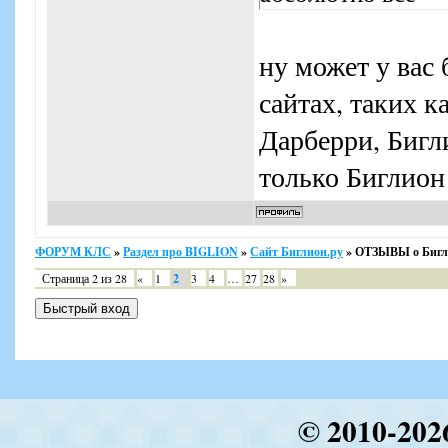
ну может у вас 
сайтах, таких к
Дарберри, Бигл
только Биглион
ФОРУМ КЛС
»
Раздел про BIGLION
»
Сайт Биглион.ру
»
ОТЗЫВЫ о Бигл
Страница
2
из
28
«
1
2
3
4
…
27
28
»
© 2010-202