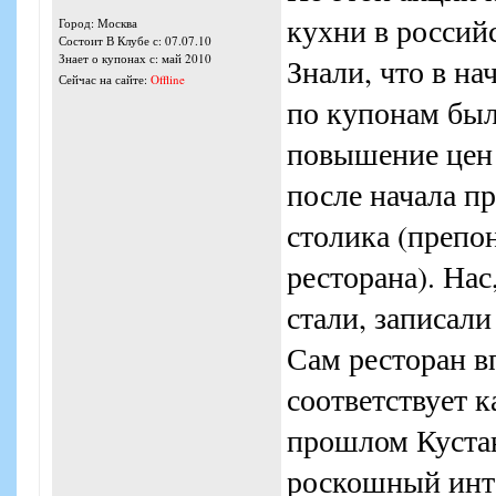
кухни в российс
Город: Москва
Состоит В Клубе с: 07.07.10
Знает о купонах с: май 2010
Знали, что в на
Сейчас на сайте:
Offline
по купонам был
повышение цен 
после начала п
столика (препо
ресторана). Нас
стали, записали
Сам ресторан в
соответствует к
прошлом Кустан
роскошный инте