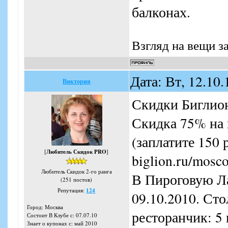
балконах.
Взгляд на вещи з
Дата: Вт, 12.10
Виктория
Скидки Биглио
Скидка 75% на 
(заплатите 150 
[
Любитель Скидок PRO
]
biglion.ru/mosco
Любитель Скидок 2-го ранга
В Пироговую Ла
(251 постов)
Репутация:
124
09.10.2010. Ст
Город: Москва
ресторанчик: 5
Состоит В Клубе с: 07.07.10
Знает о купонах с: май 2010