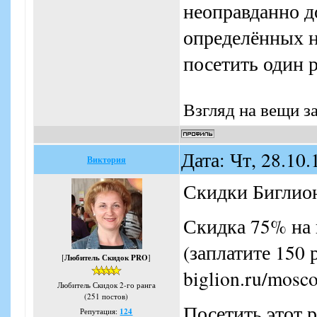
неоправданно д
определённых н
посетить один р
Взгляд на вещи з
Дата: Чт, 28.10
Виктория
Скидки Биглио
Скидка 75% на 
(заплатите 150 
[
Любитель Скидок PRO
]
biglion.ru/mosco
Любитель Скидок 2-го ранга
(251 постов)
Посетить этот р
Репутация:
124