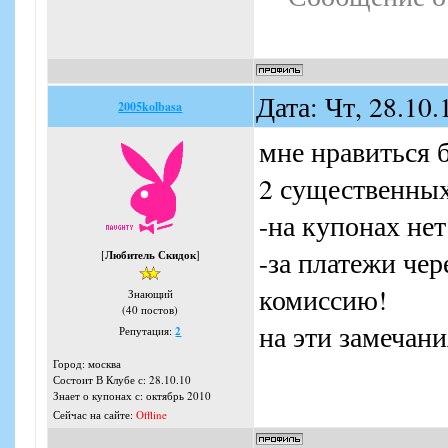
Дата: Чт, 28.10
2005kolbasa
мне нравиться б
2 существенных
-на купонах нет
-за платежи че
[
Любитель Скидок
]
комиссию!
Знающий
(40 постов)
на эти замечан
Репутация:
2
Город: москва
Состоит В Клубе с: 28.10.10
Знает о купонах с: октябрь 2010
Сейчас на сайте:
Offline