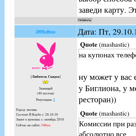
заведи карту. Э
Дата: Пт, 29.10
2005kolbasa
Quote
(
mashastic
)
на купонах телеф
ну может у вас 
[
Любитель Скидок
]
у Биглиона, у м
Знающий
(40 постов)
ресторан))
Репутация:
2
Город: москва
Quote
(
mashastic
)
Состоит В Клубе с: 28.10.10
Знает о купонах с: октябрь 2010
Комиссии при ра
Сейчас на сайте:
Offline
абсолютно все