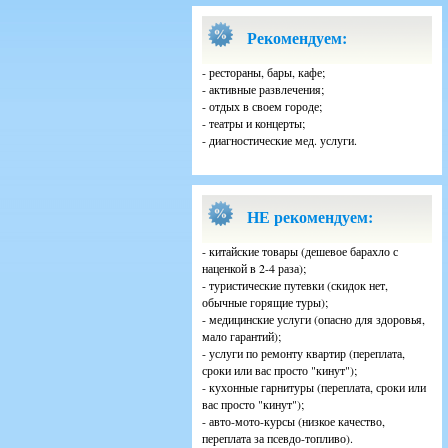
Рекомендуем:
- рестораны, бары, кафе;
- активные развлечения;
- отдых в своем городе;
- театры и концерты;
- диагностические мед. услуги.
НЕ рекомендуем:
- китайские товары (дешевое барахло с
наценкой в 2-4 раза);
- туристические путевки (скидок нет,
обычные горящие туры);
- медицинские услуги (опасно для здоровья,
мало гарантий);
- услуги по ремонту квартир (переплата,
сроки или вас просто "кинут");
- кухонные гарнитуры (переплата, сроки или
вас просто "кинут");
- авто-мото-курсы (низкое качество,
переплата за псевдо-топливо).