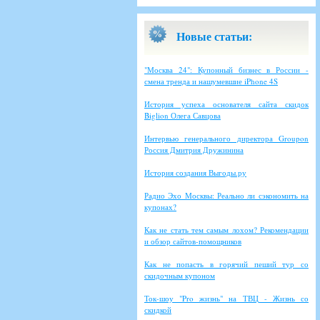
Новые статьи:
"Москва 24": Купонный бизнес в России -
смена тренда и нашумевшие iPhone 4S
История успеха основателя сайта скидок
Biglion Олега Савцова
Интервью генерального директора Groupon
Россия Дмитрия Дружинина
История создания Выгоды.ру
Радио Эхо Москвы: Реально ли сэкономить на
купонах?
Как не стать тем самым лохом? Рекомендации
и обзор сайтов-помощников
Как не попасть в горячий пеший тур со
скидочным купоном
Ток-шоу "Pro жизнь" на ТВЦ - Жизнь со
скидкой