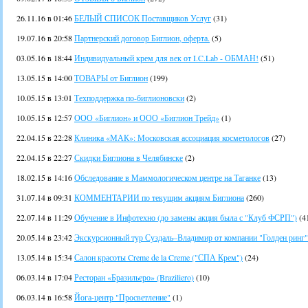
26.11.16 в 01:46
БЕЛЫЙ СПИСОК Поставщиков Услуг
(31)
19.07.16 в 20:58
Партнерский договор Биглион, оферта.
(5)
03.05.16 в 18:44
Индивидуальный крем для век от I.C.Lab - ОБМАН!
(51)
13.05.15 в 14:00
ТОВАРЫ от Биглион
(199)
10.05.15 в 13:01
Техподдержка по-биглионовски
(2)
10.05.15 в 12:57
ООО «Биглион» и ООО «Биглион Трейд»
(1)
22.04.15 в 22:28
Клиника «МАК»: Московская ассоциация косметологов
(27)
22.04.15 в 22:27
Скидки Биглиона в Челябинске
(2)
18.02.15 в 14:16
Обследование в Маммологическом центре на Таганке
(13)
31.07.14 в 09:31
КОММЕНТАРИИ по текущим акциям Биглиона
(260)
22.07.14 в 11:29
Обучение в Инфотехно (до замены акция была с "Клуб ФСРП")
(4
20.05.14 в 23:42
Экскурсионный тур Суздаль–Владимир от компании "Голден ринг"
13.05.14 в 15:34
Салон красоты Creme de la Creme ("СПА Крем")
(24)
06.03.14 в 17:04
Ресторан «Бразильеро» (Braziliero)
(10)
06.03.14 в 16:58
Йога-центр "Просветление"
(1)