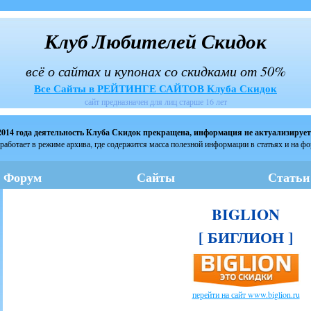
Клуб Любителей Скидок
всё о сайтах и купонах со скидками от 50%
Все Сайты в РЕЙТИНГЕ САЙТОВ Клуба Скидок
сайт предназначен для лиц старше 16 лет
2014 года деятельность Клуба Скидок прекращена, информация не актуализирует
работает в режиме архива, где содержится масса полезной информации в статьях и на ф
Форум
Сайты
Статьи
BIGLION
[ БИГЛИОН ]
перейти на сайт www.biglion.ru