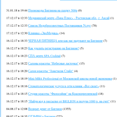
31.01.18 в 19:44
Промокоды Биглиона на скидку 500р
(0)
17.12.17 в 12:33
Медицинский центр «Пара Плюс» - Ростовская обл., г. Аксай
(1)
17.12.17 в 12:33
Список Недобросовестных Поставщиков Услуг
(78)
17.12.17 в 12:30
Клиника «ЭвоМедика»
(14)
16.12.17 в 18:33
ЧЕРНАЯ ПЯТНИЦА или как нас надувают на Биглионе
(7)
16.12.17 в 18:23
Как удалить регистрацию на Биглионе?
(5)
16.12.17 в 18:23
СПА центр SPA Cocktail
(7)
16.12.17 в 18:22
Салоны красоты "Небесные ласточки"
(15)
16.12.17 в 18:20
Салон красоты "Анастасия Стайл"
(4)
16.12.17 в 18:19
Mini-MBA Professional от Московской школы новой экономики
(1)
16.12.17 в 18:16
Стоматологические услуги в сети клиник «Все свои!»
(11)
16.12.17 в 18:15
Студия красоты "Философия" на Краснопресненской
(18)
16.12.17 в 18:15
"Найди код в рассылке от BIGLION и получи 1000 р. на счет"
(11)
04.08.17 в 12:08
Возврат денег от Биглион
(1355)
09.02.17 в 18:35
ОТЗЫВЫ о Биглион
(272)