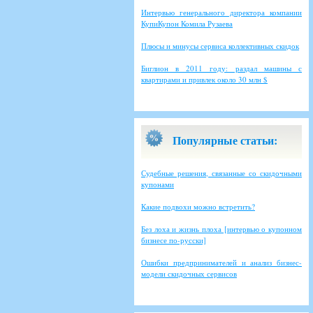
Интервью генерального директора компании
КупиКупон Комила Рузаева
Плюсы и минусы сервиса коллективных скидок
Биглион в 2011 году: раздал машины с
квартирами и привлек около 30 млн $
Популярные статьи:
Судебные решения, связанные со скидочными
купонами
Какие подвохи можно встретить?
Без лоха и жизнь плоха [интервью о купонном
бизнесе по-русски]
Ошибки предпринимателей и анализ бизнес-
модели скидочных сервисов