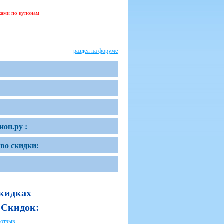
дками по купонам
раздел на форуме
он.ру :
во скидки:
скидках
 Скидок:
 отзыв