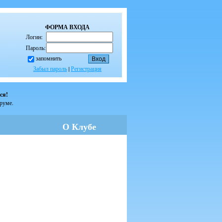
ФОРМА ВХОДА
Логин:
Пароль:
запомнить
Забыл пароль
|
Регистрация
ся!
оруме.
О Клубе