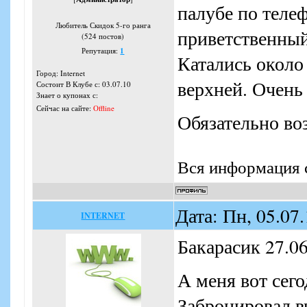
палубе по теле
Любитель Скидок 5-го ранга
приветственный
(524 постов)
Репутация:
1
Катались около
Город: Internet
верхней. Очень
Состоит В Клубе с: 03.07.10
Знает о купонах с:
Сейчас на сайте:
Offline
Обязательно во
Вся информация с
Дата: Пн, 05.07
INTERNET
Бакарасик 27.06
А меня вот сего
Забронировал вч