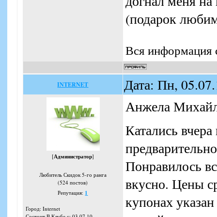
догнал меня на
(подарок любим
Вся информация с
Дата: Пн, 05.07
INTERNET
Анжела Михайло
Катались вчера 
предварительно
[
Администратор
]
Понравилось вс
Любитель Скидок 5-го ранга
вкусно. Цены с
(524 постов)
Репутация:
1
купонах указан
Город: Internet
Состоит В Клубе с: 03.07.10