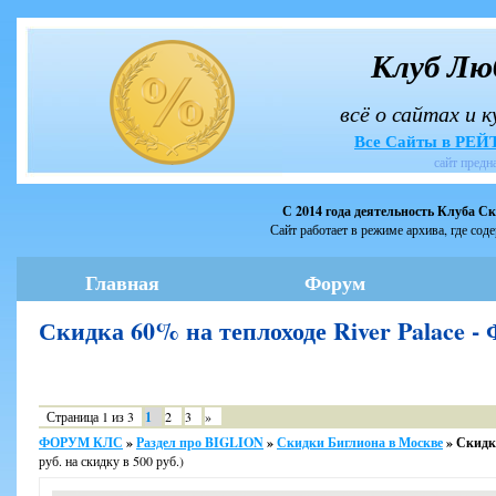
Клуб Лю
всё о сайтах и 
Все Сайты в РЕ
сайт предн
С 2014 года деятельность Клуба С
Сайт работает в режиме архива, где сод
Главная
Форум
Скидка 60% на теплоходе River Palace
Страница
1
из
3
1
2
3
»
ФОРУМ КЛС
»
Раздел про BIGLION
»
Скидки Биглиона в Москве
»
Скидка
руб. на скидку в 500 руб.)