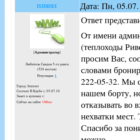
Дата: Пн, 05.07
INTERNET
Ответ представи
От имени адми
(теплоходы Рив
[
Администратор
]
просим Вас, со
Любитель Скидок 5-го ранга
словами бронир
(524 постов)
Репутация:
1
222-05-32. Мы 
Город: Internet
нашем борту, н
Состоит В Клубе с: 03.07.10
Знает о купонах с:
отказывать во 
Сейчас на сайте:
Offline
нехватки мес
Спасибо за пон
можно.