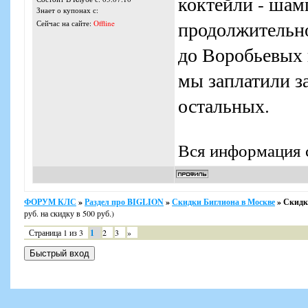
коктейли - шам
Знает о купонах с:
продолжительно
Сейчас на сайте:
Offline
до Воробьевых г
мы заплатили з
остальных.
Вся информация с
ФОРУМ КЛС
»
Раздел про BIGLION
»
Скидки Биглиона в Москве
»
Скидка
руб. на скидку в 500 руб.)
Страница
1
из
3
1
2
3
»