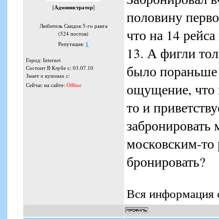
[
Администратор
]
половину перво
Любитель Скидок 5-го ранга
что на 14 рейса
(524 постов)
Репутация:
1
13. А фигли тол
Город: Internet
было пораньше 
Состоит В Клубе с: 03.07.10
Знает о купонах с:
ощущение, что 
Сейчас на сайте:
Offline
то и приветству
забронировать 
московским-то 
бронировать?
Вся информация с