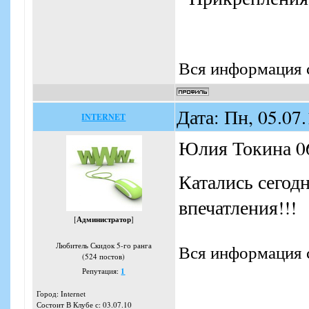
Вся информация с
Дата: Пн, 05.07
INTERNET
Юлия Токина 06
Катались сегодн
впечатления!!!
[
Администратор
]
Любитель Скидок 5-го ранга
Вся информация с
(524 постов)
Репутация:
1
Город: Internet
Состоит В Клубе с: 03.07.10