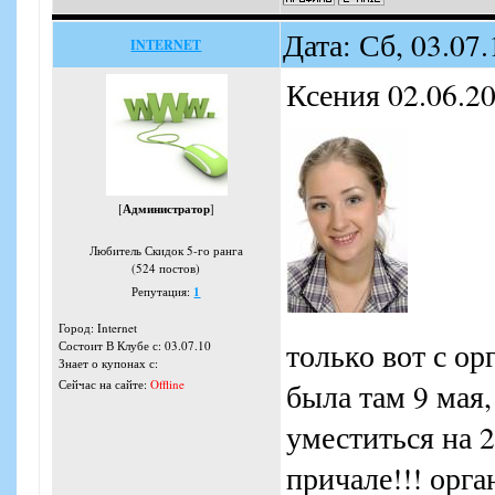
Дата: Сб, 03.07
INTERNET
Ксения 02.06.20
[
Администратор
]
Любитель Скидок 5-го ранга
(524 постов)
Репутация:
1
Город: Internet
только вот с о
Состоит В Клубе с: 03.07.10
Знает о купонах с:
Сейчас на сайте:
Offline
была там 9 мая,
уместиться на 2
причале!!! орга