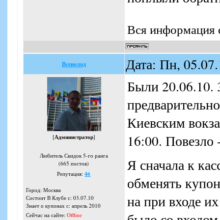
Вся информация с
Дата: Пн, 05.07
Всеволод
Были 20.06.10. 
предварительно
Киевским вокза
16:00. Повезло 
[
Администратор
]
Любитель Скидок 5-го ранга
Я сначала к кас
(665 постов)
Репутация:
46
обменять купон
Город: Москва
на при входе и
Состоит В Клубе с: 03.07.10
Знает о купонах с: апрель 2010
было со входом
Сейчас на сайте:
Offline