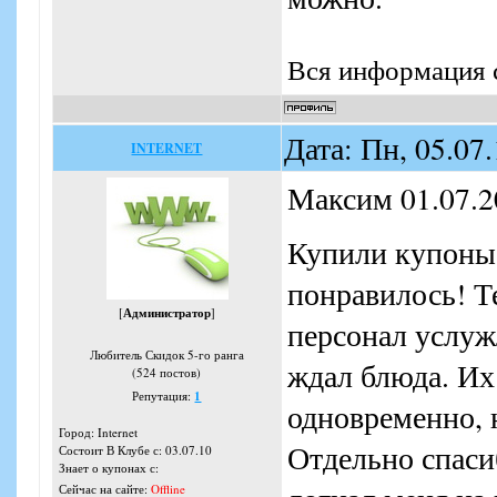
Вся информация с
Дата: Пн, 05.07
INTERNET
Максим 01.07.2
Купили купоны,
понравилось! Т
[
Администратор
]
персонал услужл
Любитель Скидок 5-го ранга
ждал блюда. Их
(524 постов)
Репутация:
1
одновременно, 
Город: Internet
Отдельно спаси
Состоит В Клубе с: 03.07.10
Знает о купонах с:
Сейчас на сайте:
Offline