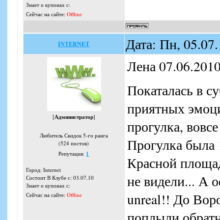
Знает о купонах с:
Сейчас на сайте:
Offline
Дата: Пн, 05.07
INTERNET
Лена 07.06.2010
Покаталась в су
приятных эмоци
[
Администратор
]
прогулка, вовсе
Любитель Скидок 5-го ранга
Прогулка была 1
(524 постов)
Репутация:
1
Красной площад
Город: Internet
не видели... А 
Состоит В Клубе с: 03.07.10
Знает о купонах с:
unreal!! До Во
Сейчас на сайте:
Offline
поплыли обратн