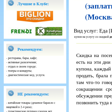
(заплат
Лучшие в Клубе:
(Москва
Вид услуг: Еда 
купон на услугу со скидкой
д
Рекомендуем:
Скидка на посе
- рестораны, бары, кафе;
есть на эти дни
- активные развлечения;
- отдых в своем городе;
купона, каждый
- театры и концерты;
продать, брала 
- диагностические мед. услуги.
там что-то гов
сокращении ср
НЕ рекомендуем:
обсуждении пре
позвонить туда 
- китайские товары (дешевое барахло с
наценкой в 2-4 раза);
- туристические путевки (скидок нет,