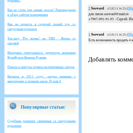
купонах?
2
Seeward
[
Ма
(12.02.11 16:23)
Как не стать тем самым лохом? Рекомендации
для связи seeward@mail.ru
и обзор сайтов-помощников
+7967-091-91-93 - Сергей. Ин
Как не попасть в горячий пеший тур со
скидочным купоном
1
Seeward
[
Ма
(12.02.11 16:22)
Ток-шоу "Pro жизнь" на ТВЦ - Жизнь со
Есть возможность продать 4 
скидкой
Интервью генерального директора компании
КупиКупон Комила Рузаева
Добавлять комме
Плюсы и минусы сервиса коллективных скидок
Биглион в 2011 году: раздал машины с
квартирами и привлек около 30 млн $
Популярные статьи:
Судебные решения, связанные со скидочными
купонами