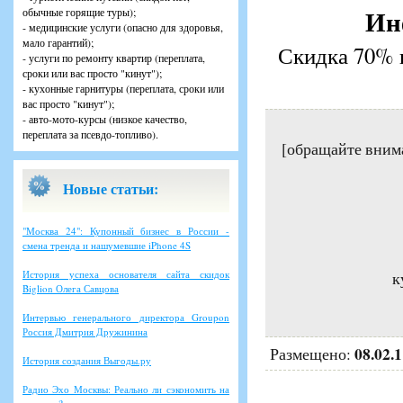
Ин
обычные горящие туры);
- медицинские услуги (опасно для здоровья,
мало гарантий);
Скидка 70% н
- услуги по ремонту квартир (переплата,
сроки или вас просто "кинут");
- кухонные гарнитуры (переплата, сроки или
вас просто "кинут");
- авто-мото-курсы (низкое качество,
переплата за псевдо-топливо).
[обращайте вним
Новые статьи:
"Москва 24": Купонный бизнес в России -
смена тренда и нашумевшие iPhone 4S
История успеха основателя сайта скидок
к
Biglion Олега Савцова
Интервью генерального директора Groupon
Россия Дмитрия Дружинина
08.02.
Размещено:
История создания Выгоды.ру
Радио Эхо Москвы: Реально ли сэкономить на