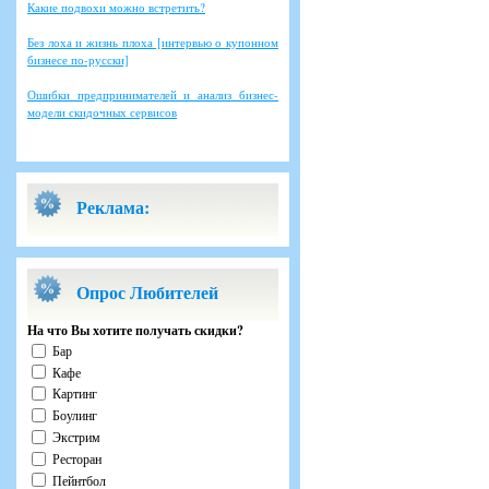
Какие подвохи можно встретить?
Без лоха и жизнь плоха [интервью о купонном
бизнесе по-русски]
Ошибки предпринимателей и анализ бизнес-
модели скидочных сервисов
Реклама:
Опрос Любителей
На что Вы хотите получать скидки?
Бар
Кафе
Картинг
Боулинг
Экстрим
Ресторан
Пейнтбол