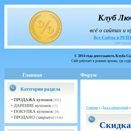
Клуб Лю
всё о сайтах и 
Все Сайты в РЕ
сайт предн
С 2014 года деятельность Клуба С
Сайт работает в режиме архива, где сод
Главная
Форум
Категории раздела
ПРОДАЖА купонов
[892]
ДАРЕНИЕ купонов
[17]
Главная
»
Доска объявлений
ПОКУПКА купонов
[28]
ПРОДАНО (закрыто)
[546]
Скидка 